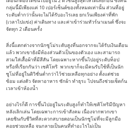
เดือนก็ต้องไต่ขึ้นไปอยู่ใน 2 ดิวิชั่นสูงสุดให้ได้เสียก่อน ซึ่งคน
กลุ่มนี้มีเพียงแค่ 10 เปอร์เซ็นต์ของทั้งหมดเท่านั้น ส่วนที่อยู่
ระดับต่ำกว่านั้นจะไม่ได้รับอะไรเลย ยกเว้นเพียงค่าที่พัก
(เวลาไปแข่ง) ค่าเดินทาง และค่าเข้าร่วมทัวร์นาเมนต์ ซึ่งจะ
จัดทุก 2 เดือนครั้ง
สิ่งนี้แตกต่างจากนักซูโม่ระดับสูงที่นอกจากจะได้รับเงินเดือน
แล้ว พวกเขายังมีห้องส่วนตัวเป็นของตัวเอง และสามารถ
สวมใส่เสื้อผ้าที่มีสีสัน โดยเฉพาะหากขึ้นไปอยู่ระดับท็อป
หรือที่เรียกกันว่า เซคิโทริ พวกเขาก็จะมีคนรับใช้ที่เป็นนัก
ซูโม่ที่อยู่ในดิวิชั่นต่ำกว่าไว้ช่วยเหลือทุกอย่าง ตั้งแต่ช่วย
ซ้อม แต่งตัว จัดหาอาหาร ซักผ้า ทำธุระ ไปจนถึงช่วยเช็ดก้น
เวลาเข้าห้องน้ำ
อย่างไรก็ดี การขึ้นไปอยู่ในระดับสูงก็ทำให้เซคิโทริมีปัญหา
หลังเลิกเล่น โดยเฉพาะการเข้าสังคม เนื่องจากพวกเขา
เคยชินกับชีวิตที่สะดวกสบายตอนเป็นนักซูโม่ที่จะมีลูกมือ
คอยช่วยเหลือ จนกลายเป็นคนที่ทำอะไรไม่เป็น