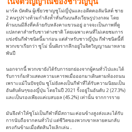
ในจิตวิญญาณของชาวญี่ปุ่น
มาร์ค บัคตัน ผู้เชี่ยวชาญซูโม่ญี่ปุ่นและอดีตคอลัมนิสต์ ชาย
2 คนรูปร่างท้วมกำลังห้ำหั่นกันบนสังเวียนรูปวงกลม โดย
ด้านบนมีสิ่งที่คล้ายกับหลังคาแขวนอยู่ อาจจะเป็นภาพที่ดู
แปลกตาสำหรับชาวต่างชาติ โดยเฉพาะคนที่ไม่เคยชมการ
แข่งขันกีฬาชนิดนี้มาก่อน แต่สำหรับชาวญี่ปุ่น กีฬาชนิดนี้ที่
พวกเขาเรียกว่า ซูโม่ นั้นฝังรากลึกอยู่ในจิตวิญญานมาหลาย
พันปี
นอกจากนี้ พวกเขายังได้รับการยกย่องจากผู้คนทั่วไปและได้
รับการก้มหัวแสดงความเคารพเมื่อออกมาเดินตามท้องถนน
เพราะแม้ในปัจจุบัน ซูโม่ยังคงเป็นกีฬาที่ได้รับความนิยมเป็น
อันดับต้นๆของญี่ปุ่น โดยในปี 2021 รั้งอยู่ในอันดับ 2 (27.3%)
และเป็นรองเพียงแค่เบสบอล (45.2%) เท่านั้น จากการราย
มันจึงทำให้ซูโม่เป็นกีฬาที่มีสถานะค่อนข้างสูงส่งและได้รับ
การนับถือจากคนทั่วไป แต่ชีวิตของพวกเขาหลายคนกลับ
ตรงกันข้ามเมื่อตัดสินใจเลิกเล่น ..