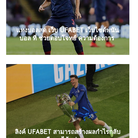
แทงบอลสด เว็บ UFABET เว็บไซต์พนัน
บอล ที่ ช่วยตอบโจทย์ ความต้องการ
ลิงค์ UFABET สามารถสร้างผลกำไรกลับ