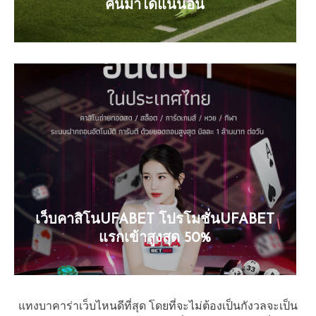
คืนมาได้แน่นอน
เว็บคาสิโนUFABET โปรโมชั่นUFABET
แรกเข้าสูงสุด 50%
แทงบาคาร่าเว็บไหนดีที่สุด โดยที่จะไม่ต้องเป็นกังวลจะเป็น