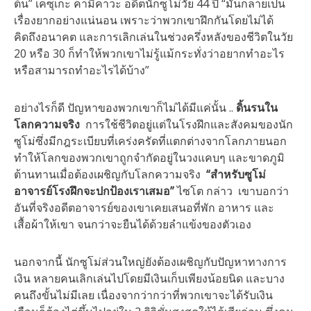
ต้น” เคซุเกะ คามิคาวะ อดีตนักซูโม่วัย 44 ปี “มันกลายเป็น
เรื่องยากอย่างแน่นอน เพราะว่าพวกเขาฝึกกันโดยไม่ได้
คิดถึงอนาคต และการเลิกเล่นในช่วงครึ่งหลังของชีวิตในวัย
20 หรือ 30 ก็ทำให้พวกเขาไม่รู้แม้กระทั่งว่าอยากทำอะไร
หรือสามารถทำอะไรได้บ้าง”
อย่างไรก็ดี ปัญหาของพวกเขาก็ไม่ได้มีแค่นั้น ..
ดิ้นรนใน
โลกความจริง
การใช้ชีวิตอยู่แต่ในโรงฝึกและสังคมของนัก
ซูโม่ซึ่งมีกฎระเบียบที่เคร่งครัดที่แตกต่างจากโลกภายนอก
ทำให้โลกของพวกเขาถูกจำกัดอยู่ในวงแคบๆ และขาดภูมิ
ต้านทานเมื่อต้องเผชิญกับโลกความจริง
“สำหรับซูโม่
อาจารย์โรงฝึกจะปกป้องเราเสมอ”
ไซโต กล่าว เขาบอกว่า
อันที่จริงอดีตอาจารย์ของเขาเคยเสนอที่พัก อาหาร และ
เสื้อผ้าให้เขา จนกว่าจะยืนได้ด้วยลำแข้งของตัวเอง
นอกจากนี้ นักซูโม่ส่วนใหญ่ยังต้องเผชิญกับปัญหาทางการ
เงิน หลายคนเลิกเล่นไปโดยมีเงินเก็บเพียงน้อยนิด และบาง
คนถึงขั้นไม่มีเลย เนื่องจากว่ากว่าที่พวกเขาจะได้รับเงิน