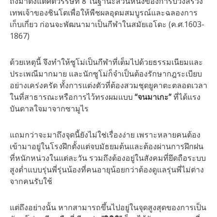
ถึงมาตั้งแต่ศตวรรษที่ 8 ในฐานะส่วนหนึ่งของการบวงสรวง
เทพเจ้าของชินโตเพื่อให้พืชผลอุดมสมบูรณ์และฉลองการ
เก็บเกี่ยว ก่อนจะพัฒนามาเป็นกีฬาในสมัยเอโดะ (ค.ศ.1603-
1867)
ด้วยเหตุนี้ จึงทำให้ซูโม่เป็นกีฬาที่เต็มไปด้วยธรรมเนียมและ
ประเพณีมากมาย และนักซูโม่ก็จำเป็นต้องรักษากฎระเบียบ
อย่างเคร่งครัด ทั้งการแต่งตัวที่ต้องสวมชุดยูคาตะตลอดเวลา
ในที่สาธารณะหรือการไว้ทรงผมแบบ
“จนมาเกะ”
ที่ได้แรง
บันดาลใจมาจากซามูไร
แถมกว่าจะมาถึงจุดนี้ยังไม่ใช่เรื่องง่าย เพราะหลายคนต้อง
เข้ามาอยู่ในโรงฝึกตั้งแต่จบมัธยมต้นและต้องผ่านการฝึกฝน
ที่หนักหน่วงในแต่ละวัน รวมถึงต้องอยู่ในสังคมที่ยึดถือระบบ
สูงต่ำแบบรุ่นพี่รุ่นน้องที่คนอายุน้อยกว่าต้องดูแลรุ่นพี่ไม่ต่าง
จากคนรับใช้
แต่ถึงอย่างนั้น หากสามารถขึ้นไปอยู่ในจุดสูงสุดของการเป็น