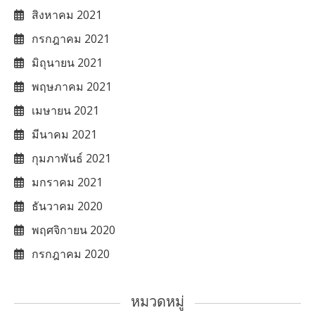
สิงหาคม 2021
กรกฎาคม 2021
มิถุนายน 2021
พฤษภาคม 2021
เมษายน 2021
มีนาคม 2021
กุมภาพันธ์ 2021
มกราคม 2021
ธันวาคม 2020
พฤศจิกายน 2020
กรกฎาคม 2020
หมวดหมู่