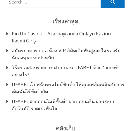
for:
เรื่องล่าสุด
Pin Up Casino – Azərbaycanda Onlayn Kazino –
Rəsmi Giriş
สมัครบาคาร่าufa ห้อง VIP ลิมิตเดิมพันสูงสะใจ รองรับ
นักลงทุนกระเป๋าหนัก
วิธีตรวจสอบรายการ ฝาก-ถอน UFABET ด้วยตัวเองทำ
อย่างไร?
UFABETเว็บพนันตรงไม่มีขั้นต่ำ ให้คุณเพลิดเพลินกับการ
เดิมพันไร้ขีดจำกัด
UFABETฝากถอนไม่มีขั้นต่ำ ฝาก-ถอนเงิน ผ่านระบบ
อัตโนมัติ รวดเร็วทันใจ
คลังเก็บ