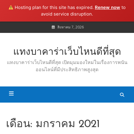
Hosting plan for this site has expired.
Renew now
to
avoid service disruption.
Skip
สิงหาคม 7, 2026
to
content
แทงบาคาร่าเว็บไหนดีที่สุด
แทงบาคาร่าเว็บไหนดีที่สุด เปิดมุมมองใหม่ในเรื่องการพนัน
ออนไลน์ที่มีประสิทธิภาพสูงสุด
เดือน:
มกราคม 2021