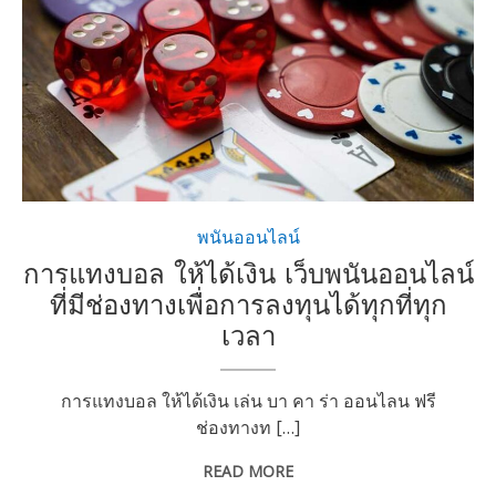
พนันออนไลน์
การแทงบอล ให้ได้เงิน เว็บพนันออนไลน์
ที่มีช่องทางเพื่อการลงทุนได้ทุกที่ทุก
เวลา
การแทงบอล ให้ได้เงิน เล่น บา คา ร่า ออนไลน ฟรี
ช่องทางท […]
READ MORE