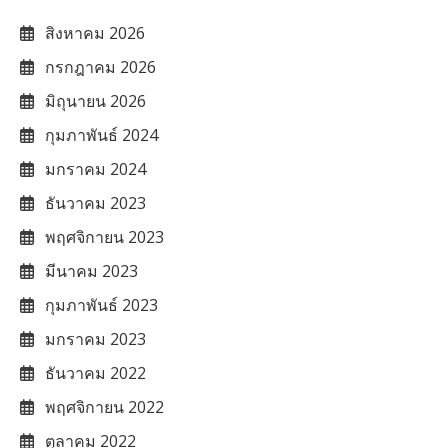
สิงหาคม 2026
กรกฎาคม 2026
มิถุนายน 2026
กุมภาพันธ์ 2024
มกราคม 2024
ธันวาคม 2023
พฤศจิกายน 2023
มีนาคม 2023
กุมภาพันธ์ 2023
มกราคม 2023
ธันวาคม 2022
พฤศจิกายน 2022
ตุลาคม 2022