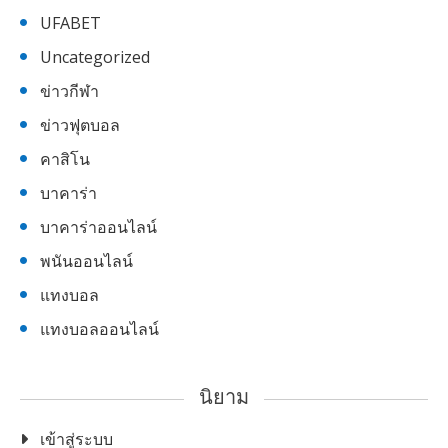
UFABET
Uncategorized
ข่าวกีฬา
ข่าวฟุตบอล
คาสิโน
บาคาร่า
บาคาร่าออนไลน์
พนันออนไลน์
แทงบอล
แทงบอลออนไลน์
นิยาม
เข้าสู่ระบบ