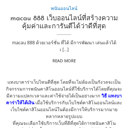
พนันออนไลน์
macau 888 เว็บออนไลน์ที่สร้างความ
คุ้มค่าและการันตีได้ว่าดีที่สุด
macau 888 ด้วยเวอร์ชั่น ที่ได้ มีการพัฒนา เล่นแล้วได้
เ […]
READ MORE
แทงบาคาร่าเว็บไหนดีที่สุด โดยที่จะไม่ต้องเป็นกังวลจะเป็น
กิจกรรมการพนันคาสิโนออนไลน์ที่ใช้บริการได้
โดยที่คุณจะ
มีความแปลกเวลาและค่าใช้จ่ายได้เป็นอย่างมาก
วิธี แทงบา
คาร่าให้ได้เงิน
เมื่อใช้บริการกับเว็บไซต์คาสิโนออนไลน์และ
เว็บไซต์คาสิโนออนไลน์ในต้องมีการให้บริการมากมาย
หลากหลายรูปแบบ
ที่คุณจะเลือกใช้บริการเว็บที่ดีที่สุดได้
การพนันคาสิโน