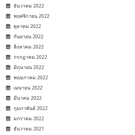
ธันวาคม 2022
พฤศจิกายน 2022
ตุลาคม 2022
กันยายน 2022
สิงหาคม 2022
กรกฎาคม 2022
มิถุนายน 2022
พฤษภาคม 2022
เมษายน 2022
มีนาคม 2022
กุมภาพันธ์ 2022
มกราคม 2022
ธันวาคม 2021