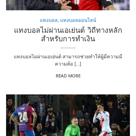
แทงบอลไม่ผ่านเอเย่นต์
แทงบอล
,
แทงบอลออนไลน์
แทงบอลไม่ผ่านเอเย่นต์ วิถีทางหลัก
สำหรับการทำเงิน
แทงบอลไม่ผ่านเอเย่นต์ สามารถช่วยทำให้ผู้มีความมี
ความต้อ […]
READ MORE