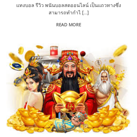
แทงบอล รีวิว พนันบอลสดออนไลน์ เป็นแถวทางซึ่ง
สามารถทำกำไ […]
READ MORE
สล็อต รีวิว