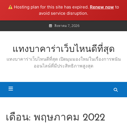
Hosting plan for this site has expired.
Renew now
to
avoid service disruption.
Skip
สิงหาคม 7, 2026
to
content
แทงบาคาร่าเว็บไหนดีที่สุด
แทงบาคาร่าเว็บไหนดีที่สุด เปิดมุมมองใหม่ในเรื่องการพนัน
ออนไลน์ที่มีประสิทธิภาพสูงสุด
เดือน:
พฤษภาคม 2022