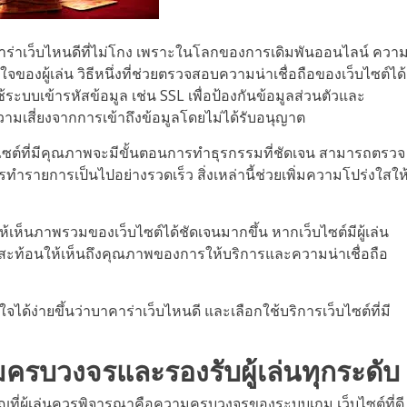
ร่าเว็บไหนดีที่ไม่โกง เพราะในโลกของการเดิมพันออนไลน์ ควา
ใจของผู้เล่น
วิธีหนึ่งที่ช่วยตรวจสอบความน่าเชื่อถือของเว็บไซต์ได้
ะบบเข้ารหัสข้อมูล เช่น SSL เพื่อป้องกันข้อมูลส่วนตัวและ
ามเสี่ยงจากการเข้าถึงข้อมูลโดยไม่ได้รับอนุญาต
ไซต์ที่มีคุณภาพจะมีขั้นตอนการทำธุรกรรมที่ชัดเจน สามารถตรวจ
รทำรายการเป็นไปอย่างรวดเร็ว สิ่งเหล่านี้ช่วยเพิ่มความโปร่งใสให
ยให้เห็นภาพรวมของเว็บไซต์ได้ชัดเจนมากขึ้น หากเว็บไซต์มีผู้เล่น
กสะท้อนให้เห็นถึงคุณภาพของการให้บริการและความน่าเชื่อถือ
จได้ง่ายขึ้นว่า
บาคาร่าเว็บไหนดี
และเลือกใช้บริการเว็บไซต์ที่มี
มครบวงจรและรองรับผู้เล่นทุกระดับ
คัญที่ผู้เล่นควรพิจารณาคือความครบวงจรของระบบเกม เว็บไซต์ที่ดี