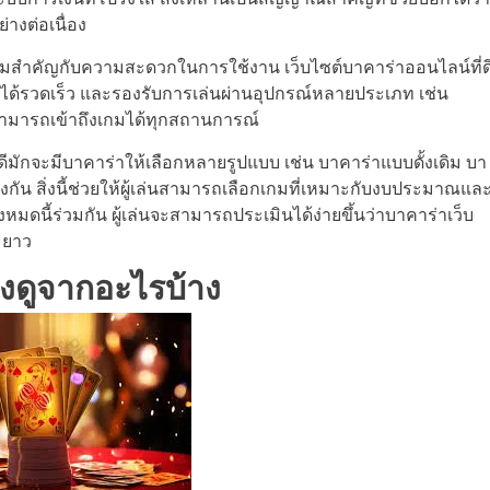
างต่อเนื่อง
วามสำคัญกับความสะดวกในการใช้งาน เว็บไซต์บาคาร่าออนไลน์ที่ด
 ๆ ได้รวดเร็ว และรองรับการเล่นผ่านอุปกรณ์หลายประเภท เช่น
ล่นสามารถเข้าถึงเกมได้ทุกสถานการณ์
ดีมักจะมีบาคาร่าให้เลือกหลายรูปแบบ เช่น บาคาร่าแบบดั้งเดิม บา
่างกัน สิ่งนี้ช่วยให้ผู้เล่นสามารถเลือกเกมที่เหมาะกับงบประมาณแล
้งหมดนี้ร่วมกัน ผู้เล่นจะสามารถประเมินได้ง่ายขึ้นว่าบาคาร่าเว็บ
ะยาว
องดูจากอะไรบ้าง