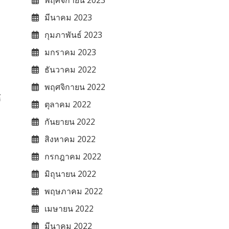
มีนาคม 2023
ม
กุมภาพันธ์ 2023
มกราคม 2023
ธันวาคม 2022
พฤศจิกายน 2022
้
ตุลาคม 2022
กันยายน 2022
สิงหาคม 2022
กรกฎาคม 2022
มิถุนายน 2022
พฤษภาคม 2022
เมษายน 2022
มีนาคม 2022