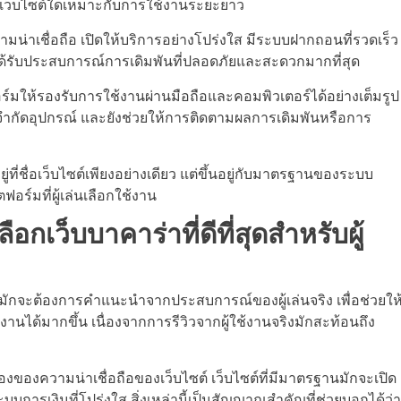
ว่าเว็บไซต์ใดเหมาะกับการใช้งานระยะยาว
วามน่าเชื่อถือ เปิดให้บริการอย่างโปร่งใส มีระบบฝากถอนที่รวดเร็ว
่นได้รับประสบการณ์การเดิมพันที่ปลอดภัยและสะดวกมากที่สุด
์มให้รองรับการใช้งานผ่านมือถือและคอมพิวเตอร์ได้อย่างเต็มรูป
ม่จำกัดอุปกรณ์ และยังช่วยให้การติดตามผลการเดิมพันหรือการ
่ที่ชื่อเว็บไซต์เพียงอย่างเดียว แต่ขึ้นอยู่กับมาตรฐานของระบบ
มที่ผู้เล่นเลือกใช้งาน
ือกเว็บบาคาร่าที่ดีที่สุดสำหรับผู้
 มักจะต้องการคำแนะนำจากประสบการณ์ของผู้เล่นจริง เพื่อช่วยให
ได้มากขึ้น เนื่องจากการรีวิวจากผู้ใช้งานจริงมักสะท้อนถึง
เรื่องของความน่าเชื่อถือของเว็บไซต์ เว็บไซต์ที่มีมาตรฐานมักจะเปิด
ารเงินที่โปร่งใส สิ่งเหล่านี้เป็นสัญญาณสำคัญที่ช่วยบอกได้ว่า