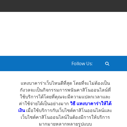
Follow Us:
แทงบาคาร่าเว็บไหนดีที่สุด โดยที่จะไม่ต้องเป็น
กังวลจะเป็นกิจกรรมการพนันคาสิโนออนไลน์ที่
ใช้บริการได้
โดยที่คุณจะมีความแปลกเวลาและ
ค่าใช้จ่ายได้เป็นอย่างมาก
วิธี แทงบาคาร่าให้ได้
เงิน
เมื่อใช้บริการกับเว็บไซต์คาสิโนออนไลน์และ
เว็บไซต์คาสิโนออนไลน์ในต้องมีการให้บริการ
มากมายหลากหลายรูปแบบ