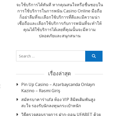
จะใช้บริการได้ทันที
หากคุณสนใจหรือชื่นชอบใน
การใช้บริการในการพนัน Casino Online มือถือ
ก็อย่าลืมที่จะเลือกใช้บริการที่ดีและมีความน่า
เชื่อถือและเลือกใช้บริการกับการพนันที่จะทำให้
คุณได้ใช้บริการได้เลยที่คุณนั้นจะมีความ
ปลอดภัยและสนุกสนาน
Search
for:
เรื่องล่าสุด
Pin Up Casino – Azərbaycanda Onlayn
้
Kazino – Rəsmi Giriş
สมัครบาคาร่าufa ห้อง VIP ลิมิตเดิมพันสูง
สะใจ รองรับนักลงทุนกระเป๋าหนัก
วิธีตรวจสอบรายการ ฝาก-ถอน UFABET ด้วย