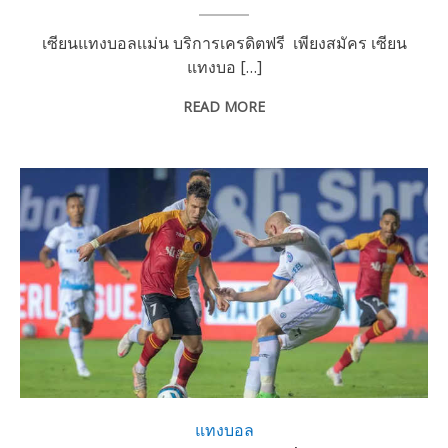
เซียนแทงบอลเเม่น บริการเครดิตฟรี เพียงสมัคร เซียน
แทงบอ […]
READ MORE
แทงบอล