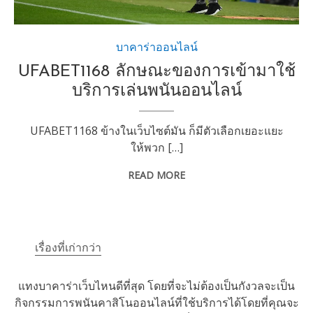
บาคาร่าออนไลน์
UFABET1168 ลักษณะของการเข้ามาใช้
บริการเล่นพนันออนไลน์
UFABET1168 ข้างในเว็บไซต์มัน ก็มีตัวเลือกเยอะแยะ
ให้พวก […]
READ MORE
เรื่องที่เก่ากว่า
แนะแนว
เรื่อง
แทงบาคาร่าเว็บไหนดีที่สุด โดยที่จะไม่ต้องเป็นกังวลจะเป็น
กิจกรรมการพนันคาสิโนออนไลน์ที่ใช้บริการได้
โดยที่คุณจะ