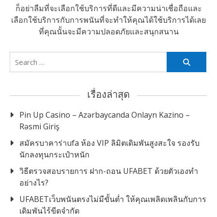
ก็อย่าลืมที่จะเลือกใช้บริการที่ดีและมีความน่าเชื่อถือและ
เลือกใช้บริการกับการพนันที่จะทำให้คุณได้ใช้บริการได้เลย
ที่คุณนั้นจะมีความปลอดภัยและสนุกสนาน
Search
for:
เรื่องล่าสุด
Pin Up Casino – Azərbaycanda Onlayn Kazino –
Rəsmi Giriş
สมัครบาคาร่าufa ห้อง VIP ลิมิตเดิมพันสูงสะใจ รองรับ
นักลงทุนกระเป๋าหนัก
วิธีตรวจสอบรายการ ฝาก-ถอน UFABET ด้วยตัวเองทำ
อย่างไร?
UFABETเว็บพนันตรงไม่มีขั้นต่ำ ให้คุณเพลิดเพลินกับการ
เดิมพันไร้ขีดจำกัด