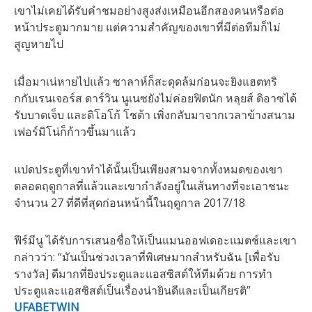
เขาไม่เคยได้รับคำชมอย่างสูงส่งเหมือนอีกสองคนหรือต่อ
หน้าประตูมากมาย แต่ความสำคัญของเขาที่มีต่อทีมก็ไม่
สูญหายไป
เมื่อมาเน่หายไปแล้ว ซาลาห์ก็สะดุดล้มก่อนจะยิงแฮตทริ
กกับเรนเจอร์ส ดาร์วิน นูเนซยังไม่ค่อยฟิตนัก หลุยส์ ดิอาซได้
รับบาดเจ็บ และดิโอโก้ โชต้า เพิ่งกลับมาจากเวลาข้างสนาม
เฟอร์มิโน่ก็ก้าวขึ้นมาแล้ว
แปดประตูที่เขาทำได้นั้นเป็นเพียงสามจากทั้งหมดของเขา
ตลอดฤดูกาลที่แล้วและเขากำลังอยู่ในเส้นทางที่จะเอาชนะ
จำนวน 27 ที่ดีที่สุดก่อนหน้านี้ในฤดูกาล 2017/18
ฟีร์มีนู ได้รับการเสนอชื่อให้เป็นแมนออฟเดอะแมตช์และเขา
กล่าวว่า: “มันเป็นช่วงเวลาที่พิเศษมากสำหรับฉัน [เพื่อรับ
รางวัล] ดีมากที่ยิงประตูและแอสซิสต์ให้ทีมด้วย การทำ
ประตูและแอสซิสต์เป็นเรื่องน่ายินดีและเป็นเกียรติ”
UFABETWIN