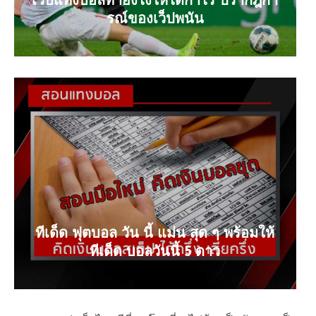
เว็บแทงบอลทำยังไงให้ได้กำไร ปรากฎกา
รณ์ของเว็ปพนัน
ทีเด็ด ฟุตบอล วัน นี้ แม่น สุด ๆ พร้อมให้
ทีเด็ด บอลวันนี้ 5 ดาว