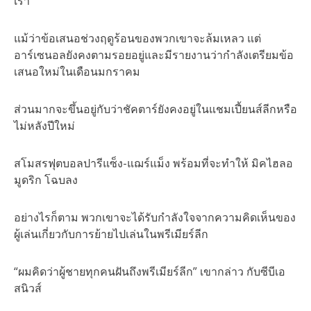
เรา”
แม้ว่าข้อเสนอช่วงฤดูร้อนของพวกเขาจะล้มเหลว แต่
อาร์เซนอลยังคงตามรอยอยู่และมีรายงานว่ากำลังเตรียมข้อ
เสนอใหม่ในเดือนมกราคม
ส่วนมากจะขึ้นอยู่กับว่าชัคตาร์ยังคงอยู่ในแชมเปี้ยนส์ลีกหรือ
ไม่หลังปีใหม่
สโมสรฟุตบอลปารีแซ็ง-แฌร์แม็ง พร้อมที่จะทำให้ มิคไฮลอ
มูดริก โฉบลง
อย่างไรก็ตาม พวกเขาจะได้รับกำลังใจจากความคิดเห็นของ
ผู้เล่นเกี่ยวกับการย้ายไปเล่นในพรีเมียร์ลีก
“ผมคิดว่าผู้ชายทุกคนฝันถึงพรีเมียร์ลีก” เขากล่าว กับซีบีเอ
สนิวส์