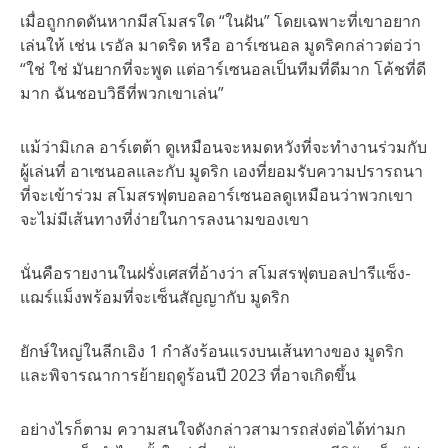
เมื่อถูกกดดันหากมีสโมสรใด “ในฝัน” โดยเฉพาะที่เขาอยาก
เล่นให้ เช่น เรอัล มาดริด หรือ อาร์เซนอล มูดริคกล่าวต่อว่า
“ใช่ ใช่ มันยากที่จะพูด แต่อาร์เซนอลเป็นทีมที่ดีมาก โค้ชที่ดี
มาก ฉันชอบวิธีที่พวกเขาเล่น”
แม้ว่ามิเกล อาร์เตต้า ดูเหมือนจะหมดหวังที่จะทำงานร่วมกับ
ผู้เล่นที่ อาเซนอลและกับ มูดริก เองที่ยอมรับความปรารถนา
ที่จะเข้าร่วม สโมสรฟุตบอลอาร์เซนอลดูเหมือนว่าพวกเขา
จะไม่มีเส้นทางที่ง่ายในการลงนามของเขา
นั่นคือรายงานในฝรั่งเศสที่อ้างว่า สโมสรฟุตบอลปารีแซ็ง-
แฌร์แม็งพร้อมที่จะเซ็นสัญญากับ มูดริก
ยักษ์ใหญ่ในลีกเอิง 1 กำลังร้อนแรงบนเส้นทางของ มูดริก
และพิจารณาการย้ายฤดูร้อนปี 2023 ที่อาจเกิดขึ้น
อย่างไรก็ตาม ความสนใจดังกล่าวสามารถส่งต่อได้ท่ามก