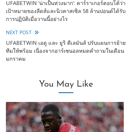
UFABETWIN ‘น่าเป็นห่วงมาก’: คาร์ราเกอร์ตอบโต้ว่า
more
เป้าหมายของลีดส์และนิวคาสเซิล 58 ล้านปอนด์ได้รับ
articles
การปฏิบัติเมื่อวานนี้อย่างไร
NEXT POST
UFABETWIN เอดู และ ยูริ ตีเลมันส์ ปรับแผนการย้าย
ทีมให้พร้อม เนื่องจากอาร์เซนอลหมดคําถามในเดือน
มกราคม
You May Like