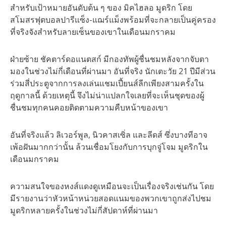
สำหรับเป้าหมายอันดับต้น ๆ ของ มิคไฮลอ มูดริก โดย
สโมสรฟุตบอลปารีแซ็ง-แฌร์แม็งพร้อมที่จะกลายเป็นคู่ครอง
ที่จริงจังสำหรับลายเซ็นของเขาในเดือนมกราคม
ฝ่ายซ้าย ชัคตาร์ดอแนตสก์ มีกองทัพผู้ชื่นชมหลังจากจับตา
มองในช่วงไม่กี่เดือนที่ผ่านมา อันที่จริง นักเตะวัย 21 ปีมีส่วน
ร่วมสี่ประตูจากการลงเล่นแชมเปี้ยนส์ลีกเพียงสามครั้งใน
ฤดูกาลนี้ ด้วยเหตุนี้ จึงไม่น่าแปลกใจเลยที่จะเห็นชุดของผู้
ชื่นชมทุกคนคอยติดตามความคืบหน้าของเขา
อันที่จริงแล้ว ลิเวอร์พูล, นิวคาสเซิ่ล และลีดส์ ซึ่งบางทีอาจ
เพ้อฝันมากกว่านั้น ล้วนเชื่อมโยงกับการบุกจู่โจม มูดริกใน
เดือนมกราคม
ความสนใจของหงส์แดงดูเหมือนจะเป็นเรื่องจริงเช่นกัน โดย
มีรายงานว่าหัวหน้าหน่วยสอดแนมของพวกเขาถูกส่งไปชม
มูดริกหลายครั้งในช่วงไม่กี่สัปดาห์ที่ผ่านมา