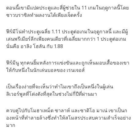
ตอนนี้เขามีแปดประตูและสี่ผู้ช่วยใน 11 เกมในฤดูกาลนี้โดย
ชาวบราซิลทำผลงานได้เพียงเจ็ดครั้ง
ฟีร์มีโน่ทำประตูเฉลี่ย 1.11 ประตูต่อเกมในฤดูกาลนี้ และมีผู้
เล่นพรีเมียร์ลีกเพียงคนเดียวที่เฉลี่ยมากกว่า 1 ประตูต่อเกม
นั่นคือ อาลิง โฮลัน กับ 1.88
ฟีร์มีนู ทุกคนยิ้มหลังการแข่งขันและถูกเห็นมอบเสื้อของเขา
ให้กับหนึ่งในนักเล่นบอลของ เรนเจอส์
เป็นเรื่องง่ายที่จะเห็นว่าทำไมเขาถึงเป็นหนึ่งในผู้เล่น
ลิเวอร์พูลที่โด่งดังที่สุดในช่วงไม่กี่ปีที่ผ่านมา
ควบคู่ไปกับโมฮาเหม็ด ซาลาห์ และซาดิโอ มาเน่ เขาเป็นก
องหน้าที่ทำลายล้างซึ่งทำให้สโมสรประสบความสำเร็จอย่าง
มาก