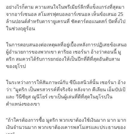
อย่างไรก็ตาม ความสนใจในพรีเมียร์ลีกที่แข็งแกร่งที่สุดมา
จากอาร์เซนอล สโมสรฟุตบอลอาร์เซนอล เห็นข้อเสนอ 25
ล้านปอนด์สำหรับดารายูเครนที่ ชัคตาร์ดอแนตสก์ ปัดทิ้งไป
ในช่วงฤดูร้อน
ในการตอบสนองต่อเหตุผลที่อยู่เบื้องหลังการปฏิเสธข้อเสนอ
ผู้อำนวยการของพวกเขา ดาริยอ เซอร์นา อ้างว่าตอนนี้ มู
ดริก สมควรได้รับการยกย่องให้เป็นปีกที่ดีที่สุดอันดับสาม
ของยุโรป
ในระหว่างการให้สัมภาษณ์กับ ซีบีเอสนิวส์นั้น เซอร์นา อ้าง
ว่า: “มูดริก เป็นพรสวรรค์ที่จริงจัง หลังจาก คีเลียน เอ็มบัปเป้
และ วีนีซียุส ฌูนีโยร์ เขาเป็นผู้เล่นที่ดีที่สุดในยุโรปใน
ตำแหน่งของเขา
“ถ้าใครต้องการซื้อ มูดริก พวกเขาต้องใช้เงินมาก มาก มาก
เงินจำนวนมาก พวกเขาต้องเคารพสโมสรและประธานของ