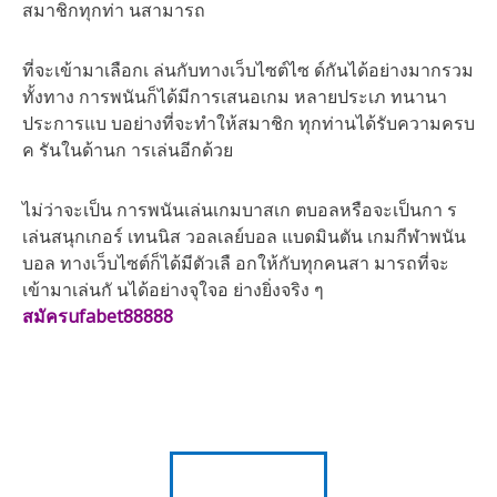
สมาชิกทุกท่า นสามารถ
ที่จะเข้ามาเลือกเ ล่นกับทางเว็บไซต์ไซ ด์กันได้อย่างมากรวม
ทั้งทาง การพนันก็ได้มีการเสนอเกม หลายประเภ ทนานา
ประการแบ บอย่างที่จะทำให้สมาชิก ทุกท่านได้รับความครบ
ค รันในด้านก ารเล่นอีกด้วย
ไม่ว่าจะเป็น การพนันเล่นเกมบาสเก ตบอลหรือจะเป็นกา ร
เล่นสนุกเกอร์ เทนนิส วอลเลย์บอล แบดมินตัน เกมกีฬาพนัน
บอล ทางเว็บไซต์ก็ได้มีตัวเลื อกให้กับทุกคนสา มารถที่จะ
เข้ามาเล่นกั นได้อย่างจุใจอ ย่างยิ่งจริง ๆ
สมัครufabet88888