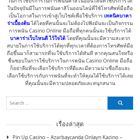
ในการใช้บริการในการพนันคาสิโนออนไลน์ที่ใช้บริการได้
ในปัจจุบันมีในการพนันคาสิโนออนไลน์ที่ใช้โทรศัพท์มือถือ
เป็นโอกาสในการเข้าสู่เว็บไซต์เพื่อใช้บริการ
เทคนิคบาคา
ร่าเบื้องต้น
ได้โดยที่คนนั้นจะไม่ต้องไปฟังมันจะเป็นกิจกรรม
การพนัน Casino Online มือถือที่ทุกคนนั้นจะใช้บริการได้
บาคาร่าเว็บไหนดี ไว้ใจได้
โดยที่คุณนั้นจะมีความสะดวก
สบายในการใช้บริการได้ทุกที่ทุกเวลาที่ต้องการโทรศัพท์มือ
ถือขึ้นมาก็สามารถที่จะใช้บริการได้ทันที
หากคุณสนใจหรือ
ชื่นชอบในการใช้บริการในการพนัน Casino Online มือถือ
ก็อย่าลืมที่จะเลือกใช้บริการที่ดีและมีความน่าเชื่อถือและ
เลือกใช้บริการกับการพนันที่จะทำให้คุณได้ใช้บริการได้เลย
ที่คุณนั้นจะมีความปลอดภัยและสนุกสนาน
Search
for:
เรื่องล่าสุด
Pin Up Casino – Azərbaycanda Onlayn Kazino –