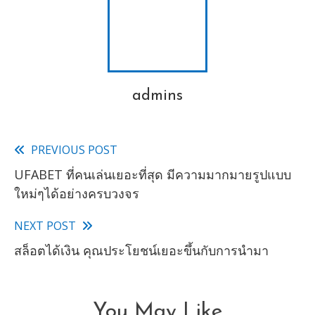
admins
PREVIOUS POST
Read
UFABET ที่คนเล่นเยอะที่สุด มีความมากมายรูปแบบ
more
ใหม่ๆได้อย่างครบวงจร
articles
NEXT POST
สล็อตได้เงิน คุณประโยชน์เยอะขึ้นกับการนำมา
You May Like