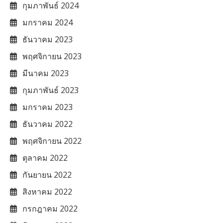
กุมภาพันธ์ 2024
มกราคม 2024
ธันวาคม 2023
พฤศจิกายน 2023
มีนาคม 2023
กุมภาพันธ์ 2023
มกราคม 2023
ธันวาคม 2022
พฤศจิกายน 2022
ตุลาคม 2022
กันยายน 2022
สิงหาคม 2022
กรกฎาคม 2022