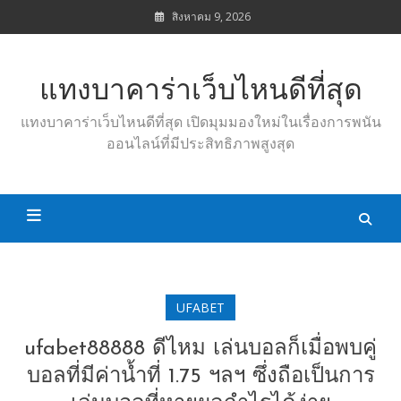
Skip
สิงหาคม 9, 2026
to
content
แทงบาคาร่าเว็บไหนดีที่สุด
แทงบาคาร่าเว็บไหนดีที่สุด เปิดมุมมองใหม่ในเรื่องการพนัน
ออนไลน์ที่มีประสิทธิภาพสูงสุด
UFABET
ufabet88888 ดีไหม เล่นบอลก็เมื่อพบคู่
บอลที่มีค่าน้ำที่ 1.75 ฯลฯ ซึ่งถือเป็นการ