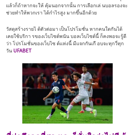
แล้วก็ถ้าหากจะให้ คุ้มนอกจากนั้น การเลือกเล่ นบอลรองจะ
ช่วยทำให้พวกเรา ได้กำไรสูง มากขึ้นอีกด้วย
วัสดุสร้างรายไ ด้ตัวต่อมา เป็นโปรโมชั่น หากคนใดกันได้
เคยใช้บริกา รของเว็บไซต์พนัน บอลเว็บไซต์นี้ ก็คงพอจะรู้ดี
ว่า โปรโมชั่นของเว็บไซ ต์แห่งนี้ มีแจกกันเกื อบจะทุกวี่ทุก
วัน
UFABET