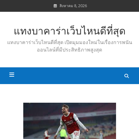
Skip
สิงหาคม 8, 2026
to
content
แทงบาคาร่าเว็บไหนดีที่สุด
แทงบาคาร่าเว็บไหนดีที่สุด เปิดมุมมองใหม่ในเรื่องการพนัน
ออนไลน์ที่มีประสิทธิภาพสูงสุด