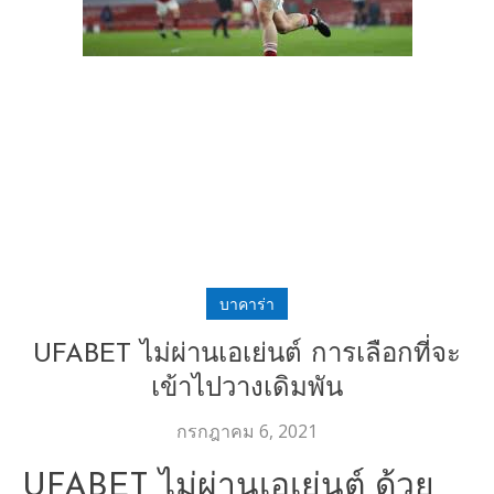
บาคาร่า
UFABET ไม่ผ่านเอเย่นต์ การเลือกที่จะ
เข้าไปวางเดิมพัน
กรกฎาคม 6, 2021
UFABET ไม่ผ่านเอเย่นต์ ด้วย