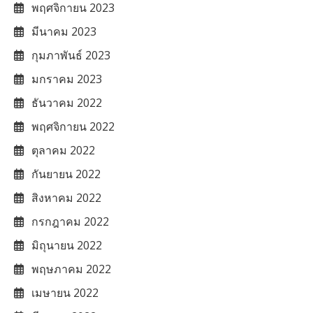
พฤศจิกายน 2023
มีนาคม 2023
กุมภาพันธ์ 2023
มกราคม 2023
ธันวาคม 2022
พฤศจิกายน 2022
ตุลาคม 2022
กันยายน 2022
สิงหาคม 2022
กรกฎาคม 2022
มิถุนายน 2022
พฤษภาคม 2022
เมษายน 2022