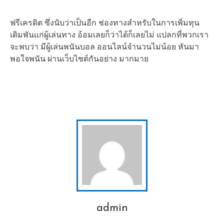
ฟรีเครดิต ซึ่งนับว่าเป็นอีก ช่องทางสำหรับในการเพิ่มทุน
เดิมพันแก่ผู้เล่นทาง อ้อมเลยก็ว่าได้ก็เลยไม่ แปลกที่พวกเรา
จะพบว่า มีผู้เล่นพนันบอล ออนไลน์จำนวนไม่น้อย หันมา
พอใจพนัน ผ่านเว็บไซต์กันอย่าง มากมาย
admin