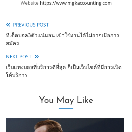
Website
https://www.mgkaccounting.com
PREVIOUS POST
Read
ทีเด็ดบอล3ตัวแน่นอน เข้าใช้งานได้ไม่ยากเมื่อการ
more
สมัคร
articles
NEXT POST
เว็บแทงบอลที่บริการดีที่สุด ก็เป็นเว็บไซต์ที่มีการเปิด
ให้บริการ
You May Like