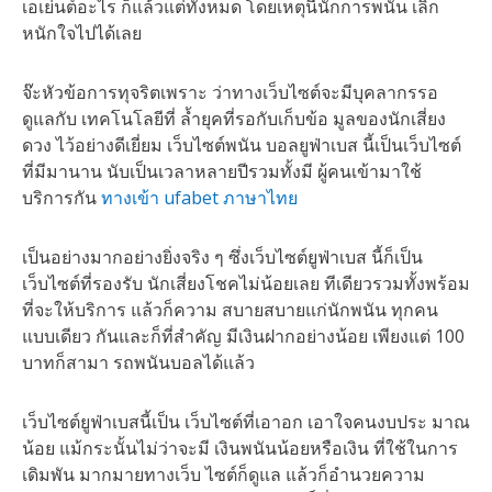
เอเย่นต์อะไร ก็แล้วแต่ทั้งหมด โดยเหตุนี้นักการพนัน เลิก
หนักใจไปได้เลย
จ๊ะหัวข้อการทุจริตเพราะ ว่าทางเว็บไซต์จะมีบุคลากรรอ
ดูแลกับ เทคโนโลยีที่ ล้ำยุคที่รอกับเก็บข้อ มูลของนักเสี่ยง
ดวง ไว้อย่างดีเยี่ยม เว็บไซต์พนัน บอลยูฟ่าเบส นี้เป็นเว็บไซต์
ที่มีมานาน นับเป็นเวลาหลายปีรวมทั้งมี ผู้คนเข้ามาใช้
บริการกัน
ทางเข้า ufabet ภาษาไทย
เป็นอย่างมากอย่างยิ่งจริง ๆ ซึ่งเว็บไซต์ยูฟ่าเบส นี้ก็เป็น
เว็บไซต์ที่รองรับ นักเสี่ยงโชคไม่น้อยเลย ทีเดียวรวมทั้งพร้อม
ที่จะให้บริการ แล้วก็ความ สบายสบายแก่นักพนัน ทุกคน
แบบเดียว กันและก็ที่สำคัญ มีเงินฝากอย่างน้อย เพียงแต่ 100
บาทก็สามา รถพนันบอลได้แล้ว
เว็บไซต์ยูฟ่าเบสนี้เป็น เว็บไซต์ที่เอาอก เอาใจคนงบประ มาณ
น้อย แม้กระนั้นไม่ว่าจะมี เงินพนันน้อยหรือเงิน ที่ใช้ในการ
เดิมพัน มากมายทางเว็บ ไซต์ก็ดูแล แล้วก็อำนวยความ