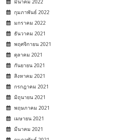
มีนาคม 2022
กุมภาพันธ์ 2022
มกราคม 2022
ธันวาคม 2021
พฤศจิกายน 2021
ตุลาคม 2021
กันยายน 2021
สิงหาคม 2021
กรกฎาคม 2021
มิถุนายน 2021
พฤษภาคม 2021
เมษายน 2021
มีนาคม 2021
กุมภาพันธ์ 2021