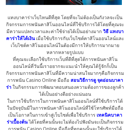
แทงบาคาร่าเว็บไหนดีที่สุด โดยที่จะไม่ต้องเป็นกังวลจะเป็น
กิจกรรมการพนันคาสิโนออนไลน์ที่ใช้บริการได้
โดยที่คุณจะ
มีความแปลกเวลาและค่าใช้จ่ายได้เป็นอย่างมาก
วิธี แทงบา
คาร่าให้ได้เงิน
เมื่อใช้บริการกับเว็บไซต์คาสิโนออนไลน์และ
เว็บไซต์คาสิโนออนไลน์ในต้องมีการให้บริการมากมาย
หลากหลายรูปแบบ
ที่คุณจะเลือกใช้บริการเว็บที่ดีที่สุดได้
การพนันคาสิโน
ออนไลน์ที่วันนี้เราอยากจะแนะนำให้คุณได้รู้จักก็เป็น
กิจกรรมการพนันคาสิโนที่มีความน่าสนใจมากๆคือกิจกรรม
การพนัน Casino Online มือถือ
สอนวิธีการดู จุดอ่อนบาคา
ร่า
ในกิจกรรมการพัฒนาตอบสนองความต้องการของลูกค้า
ได้เป็นอย่างดีอย่างแน่นอน
ในการใช้บริการในการพนันคาสิโนออนไลน์ที่ใช้บริการได้
ในปัจจุบันมีในการพนันคาสิโนออนไลน์ที่ใช้โทรศัพท์มือถือ
เป็นโอกาสในการเข้าสู่เว็บไซต์เพื่อใช้บริการ
เทคนิคบาคา
ร่าเบื้องต้น
ได้โดยที่คนนั้นจะไม่ต้องไปฟังมันจะเป็นกิจกรรม
การพนัน Casino Online มือถือที่ทุกคนนั้นจะใช้บริการได้