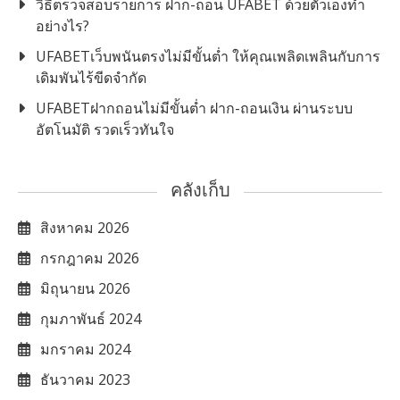
วิธีตรวจสอบรายการ ฝาก-ถอน UFABET ด้วยตัวเองทำ
อย่างไร?
UFABETเว็บพนันตรงไม่มีขั้นต่ำ ให้คุณเพลิดเพลินกับการ
เดิมพันไร้ขีดจำกัด
UFABETฝากถอนไม่มีขั้นต่ำ ฝาก-ถอนเงิน ผ่านระบบ
อัตโนมัติ รวดเร็วทันใจ
คลังเก็บ
สิงหาคม 2026
กรกฎาคม 2026
มิถุนายน 2026
กุมภาพันธ์ 2024
มกราคม 2024
ธันวาคม 2023