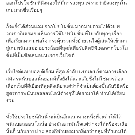
ออกโปรโมชั่น ที่ดึงมองให้มีการลงทุน เพราะว่ายิ่งลงทุนใน
เกมมากขึ้นเรื่อยๆ
ก็จะยิ่งได้ส่วนแถม จากโ ร โมชั่น มากมายตามไปด้วย พ
วกเร าก็เลยมองเห็นการใช้โ ปรโมชั่น ที่โยงกับทุกๆ เรื่อง
เพื่อเรียกความพอใจ กระตุ้นรวมทั้งยั่วยวนใจผู้เล่นให้เข้ามา
สู่เกมพนันเสมอ อย่างน้อยที่สุดก็เพื่อรับสิทธิพิเศษจากโปรโม
ชั่นที่เป็นข้อเสนอแนะจากเว็บไซต์
เว็บไซต์แทงบอล ดีเยี่ยม ที่สุด ลำดับ แรกเลย ก็ตามการเลือก
สมัครพนันบอลนั้นย่อมมีทั้งยังได้และเสียซึ่งไม่ใช่ควรต้อง
เลือกเว็บที่ดีเยี่ยมที่สุดสิ่งเดียวแต่ว่าก็จำเป็นต้องขึ้นกับวิธีหรือ
สูตรการพนันบอลออนไลน์ต่างๆที่ได้เอามาให้ ท่านได้เรียน
รวม
ทั้งใช้ประโยชน์กันนั้ นก็เป็นอีกแนวทางหนึ่งที่จะทำให้ได้
พนันบอลออน ไลน์อ ย่างมั่นอ กมั่นใจแต่ว่ าจะได้หรือจะเสีย
นั้นก็ นกับการป ระ ลองกีฬาบอลมากยิ่งกว่ากลุ่มที่ทำเกมได้