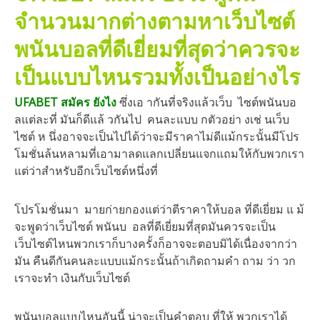
จำนวนมากต่างตามหาเว็บไซต์
พนันบอลที่ดีเยี่ยมที่สุดว่าควรจะ
เป็นแบบไหนรวมทั้งเป็นอย่างไร
UFABET สมัคร ยังไง
ซึ่งเอ ากันที่จริงแล้วเว็บ ไซต์พนันบอ
ลแต่ละที่ มันก็ดีแล้ วกันไป คนละแบบ กตัวอย่า งเช่ นเว็บ
ไซต์ ห นึ่งอาจจะเป็นไปได้ว่าจะมีราคาไม่ดีแม้กระนั้นมีโปร
โมชั่นล้นหลามที่เอามาลดแลกเปลี่ยนแจกแถมให้กับพวกเรา
แต่ว่าสำหรับอีกเว็บไซต์หนึ่งที่
โปรโมชั่นมา มายก่ายกองแต่ว่าตีราคาให้บอล ที่ดีเยี่ยม แ ม้
จะพูดว่าเว็บไซต์ พนันบ อลที่ดีเยี่ยมที่สุดมันควรจะเป็น
เว็บไซต์ไหนพวกเราก็บางครั้งก็อาจจะตอบมิได้เนื่องจากว่า
มัน คืนดีกันคนละแบบแม้กระนั้นถ้าเกิดถามคำ ถาม ว่า วก
เราจะทำ เงินกับเว็บไซต์
พนันบอลแบบไหนอันนี้ น่าจะเป็นคำตอบ ที่ให้ พวกเราได้