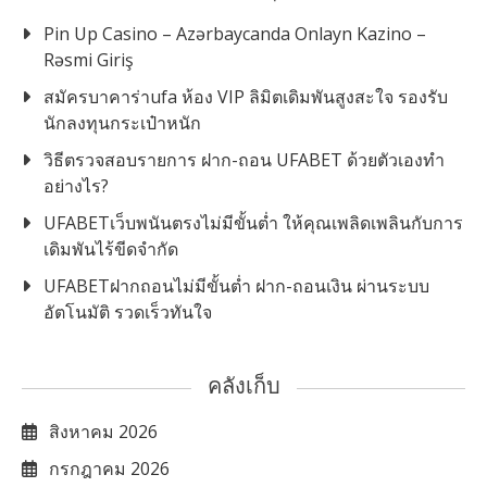
Pin Up Casino – Azərbaycanda Onlayn Kazino –
Rəsmi Giriş
สมัครบาคาร่าufa ห้อง VIP ลิมิตเดิมพันสูงสะใจ รองรับ
นักลงทุนกระเป๋าหนัก
วิธีตรวจสอบรายการ ฝาก-ถอน UFABET ด้วยตัวเองทำ
อย่างไร?
UFABETเว็บพนันตรงไม่มีขั้นต่ำ ให้คุณเพลิดเพลินกับการ
เดิมพันไร้ขีดจำกัด
UFABETฝากถอนไม่มีขั้นต่ำ ฝาก-ถอนเงิน ผ่านระบบ
อัตโนมัติ รวดเร็วทันใจ
คลังเก็บ
สิงหาคม 2026
กรกฎาคม 2026