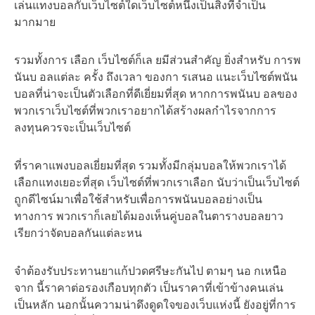
เล่นแทงบอลกับเว็บไซต์ใดเว็บไซต์หนึ่งเป็นสิ่งที่จำเป็น
มากมาย
รวมทั้งการ เลือก เว็บไซต์ก็เล ยมีส่วนสำคัญ ยิ่งสำหรับ การพ
นันบ อลแต่ละ ครั้ง ถึงเวลา ของกา รเสนอ แนะเว็บไซต์พนัน
บอลที่น่าจะเป็นตัวเลือกที่ดีเยี่ยมที่สุด หากการพนันบ อลของ
พวกเราเว็บไซต์ที่พวกเราอยากได้สร้างผลกำไรจากการ
ลงทุนควรจะเป็นเว็บไซต์
ที่ราคาแพงบอลเยี่ยมที่สุด รวมทั้งมีกลุ่มบอลให้พวกเราได้
เลือกแทงเยอะที่สุด เว็บไซต์ที่พวกเราเลือก นับว่าเป็นเว็บไซต์
ถูกดีไซน์มาเพื่อใช้สำหรับเพื่อการพนันบอลอย่างเป็น
ทางการ พวกเราก็เลยได้มองเห็นคู่บอลในตารางบอลยาว
เรียกว่าจัดบอลกันแต่ละหน
จำต้องรับประทานยาแก้ปวดศรีษะกันไป ตามๆ นอ กเหนือ
จาก นี้ราคาต่อรองเกือบทุกตัว เป็นราคาที่เข้าข้างคนเล่น
เป็นหลัก นอกนั้นความน่าดึงดูดใจของเว็บแห่งนี้ ยังอยู่ที่การ