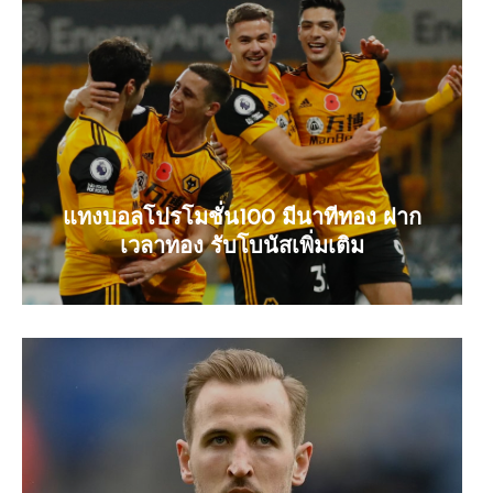
แทงบอลโปรโมชั่น100 มีนาทีทอง ฝาก
เวลาทอง รับโบนัสเพิ่มเติม