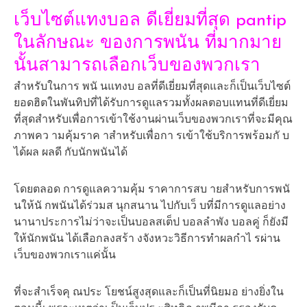
เว็บไซต์แทงบอล ดีเยี่ยมที่สุด pantip
ในลักษณะ ของการพนัน ที่มากมาย
นั้นสามารถเลือกเว็บของพวกเรา
สำหรับในการ พนั นแทงบ อลที่ดีเยี่ยมที่สุดและก็เป็นเว็บไซต์
ยอดฮิตในพันทิปที่ได้รับการดูแลรวมทั้งผลตอบแทนที่ดีเยี่ยม
ที่สุดสำหรับเพื่อการเข้าใช้งานผ่านเว็บของพวกเราที่จะมีคุณ
ภาพคว ามคุ้มราค าสำหรับเพื่อกา รเข้าใช้บริการพร้อมกั บ
ได้ผล ผลดี กับนักพนันได้
โดยตลอด การดูแลความคุ้ม ราคาการสบ ายสำหรับการพนั
นให้นั กพนันได้ร่วมส นุกสนาน ไปกับเว็ บที่มีการดูแลอย่าง
นานาประการไม่ว่าจะเป็นบอลสเต็ป บอลลำพัง บอลคู่ ก็ยังมี
ให้นักพนัน ได้เลือกลงสร้า งจังหวะวิธีการทำผลกำไ รผ่าน
เว็บของพวกเราแค่นั้น
ที่จะสำเร็จคุ ณประ โยชน์สูงสุดและก็เป็นที่นิยมอ ย่างยิ่งใน