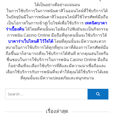
ได้เป็นอย่างดีอย่างแน่นอน
ในการใช้บริการในการพนันคาสิโนออนไลน์ที่ใช้บริการได้
ในปัจจุบันมีในการพนันคาสิโนออนไลน์ที่ใช้โทรศัพท์มือถือ
เป็นโอกาสในการเข้าสู่เว็บไซต์เพื่อใช้บริการ
เทคนิคบาคา
ร่าเบื้องต้น
ได้โดยที่คนนั้นจะไม่ต้องไปฟังมันจะเป็นกิจกรรม
การพนัน Casino Online มือถือที่ทุกคนนั้นจะใช้บริการได้
บาคาร่าเว็บไหนดี ไว้ใจได้
โดยที่คุณนั้นจะมีความสะดวก
สบายในการใช้บริการได้ทุกที่ทุกเวลาที่ต้องการโทรศัพท์มือ
ถือขึ้นมาก็สามารถที่จะใช้บริการได้ทันที
หากคุณสนใจหรือ
ชื่นชอบในการใช้บริการในการพนัน Casino Online มือถือ
ก็อย่าลืมที่จะเลือกใช้บริการที่ดีและมีความน่าเชื่อถือและ
เลือกใช้บริการกับการพนันที่จะทำให้คุณได้ใช้บริการได้เลย
ที่คุณนั้นจะมีความปลอดภัยและสนุกสนาน
Search
for:
เรื่องล่าสุด