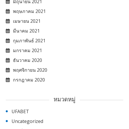
มิถุนายน 2021
พฤษภาคม 2021
เมษายน 2021
มีนาคม 2021
กุมภาพันธ์ 2021
มกราคม 2021
ธันวาคม 2020
พฤศจิกายน 2020
กรกฎาคม 2020
หมวดหมู่
UFABET
Uncategorized