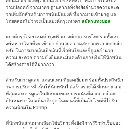
ตอนนี้เ พราะเหตุว่าเ ป็นเว็บปร ะสิทธิภ าพมีกา รรองรับค
วามปลอดภั จากมาตร ฐานสากลทั้งยังยังอำนวยความสะด
วกเพิ่มอีกสำหรั บการพนันมีแบงค์ ที่มากมายเข้ามาดู แล
โดยตลอดไม่ว่าจะเป็นแบงค์กรุงเทวดา
สมัครแทงบอล
แบงค์กรุงไ ทย แบงค์กรุงศรี แบ งค์เกษตรกรไทยร มทั้งแบ
งค์ทห ารไทยที่จะ เข้ามา อำนวยคว ามสะดวกควา สบายสำ
หรับ ในการฝากเงินเบิกเงินที่เร็วทันใจและก็ดูแลอำนวย
ความ สะดวก ความยั่ งยืนและมั่นคงด้านการเงินให้นักพนัน
ได้สร้างรายได้ที่มากกว่า
สำหรับการดูแลผ ลตอบแทน ที่ยอดเยี่ยมพ ร้อมทั้งประสิทธิภ
าพการบริการที่ เน้นให้นักพนันไ ด้สร้างรายได้ ที่เหมาะ ส ม
ที่สุดและการดูแลในลักษณะของการพนันที่มากกว่าก็เลย
เป็นหนทางให ม่ที่น่าดึงดูด ในตอนนี้ที่เป็นเว็บไ ซต์ที่ได้รับ
ความนิยมใน Pantip
ที่นักพนันส่วนมากเลือกใช้บริการทั้งยังมีการรีวิวว่าเว็บของ