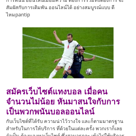
การพนัน ออนไลน์เมื่อมีความ ต้องการรวมทั้งต้องการ จะ
สัมผัสกับการเดิมพัน ออนไลน์ได้ อย่างสมบูรณ์แบบ ดี
ไหมpantip
สมัครเว็บไซต์แทงบอล เมื่อคน
จำนวนไม่น้อย หันมาสนใจกับการ
เป็นพวกพนันบอลออนไลน์
กับเว็บไซต์ที่ได้รับ ความน่าไว้วางใจ และก็ตามมาตรฐาน
สำหรับในการให้บริการ ที่ด้วยในแต่ละครั้ง พวกเราก็เลย
จำเป็น ต้องมองหาเว็บไซต์ ซึ่งสามารถจะ เข้าไปใช้บริการ