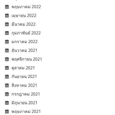
พฤษภาคม 2022
เมษายน 2022
มีนาคม 2022
กุมภาพันธ์ 2022
มกราคม 2022
ธันวาคม 2021
พฤศจิกายน 2021
ตุลาคม 2021
กันยายน 2021
สิงหาคม 2021
กรกฎาคม 2021
มิถุนายน 2021
พฤษภาคม 2021