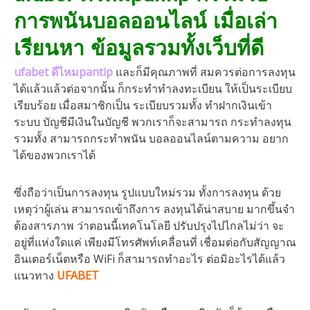
การพนันบอลออนไลน์ เมื่อเล่า
เรียนหา ข้อมูลรวมทั้งเว็บที่ดี
ufabet ดีไหมpantip
และก็มีคุณภาพที่ สมควรต่อการลงทุน
ได้แล้วแล้วต่อจากนั้น ก็กระทำทำลงทะเบียน ให้เป็นระเบียบ
เรียบร้อย เมื่อสมาชิกเป็น ระเบียบรวมทั้ง ทำฝากเงินเข้า
ระบบ บัญชีมีเงินในบัญชี พวกเราก็จะสามารถ กระทำลงทุน
รวมทั้ง สามารถกระทำพนัน บอลออนไลน์ตามความ อยาก
ได้ของพวกเราได้
ซึ่งถือว่าเป็นการลงทุน รูปแบบใหม่รวม ทั้งการลงทุน ด้วย
เหตุว่าผู้เล่น สามารถเข้าถึงการ ลงทุนได้น่าสบาย มากขึ้นจำ
ต้องสารภาพ ว่าตอนนี้เทคโนโลยี ปรับปรุงไปไกลไม่ว่า จะ
อยู่ที่แห่งใดแค่ เพียงมีโทรศัพท์เคลื่อนที่ เชื่อมต่อกับสัญญาณ
อินเตอร์เน็ตหรือ WiFi ก็สามารถทำอะไร ต่อมิอะไรได้แล้ว
แนวทาง
UFABET