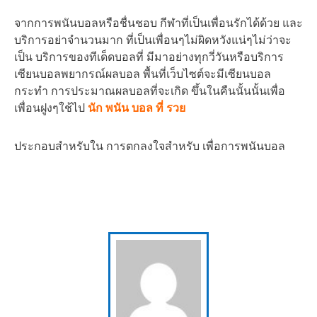
จากการพนันบอลหรือชื่นชอบ กีฬาที่เป็นเพื่อนรักได้ด้วย และ
บริการอย่าจำนวนมาก ที่เป็นเพื่อนๆไม่ผิดหวังแน่ๆไม่ว่าจะ
เป็น บริการของทีเด็ดบอลที่ มีมาอย่างทุกวี่วันหรือบริการ
เซียนบอลพยากรณ์ผลบอล พื้นที่เว็บไซต์จะมีเซียนบอล
กระทำ การประมาณผลบอลที่จะเกิด ขึ้นในคืนนั้นนั้นเพื่อ
เพื่อนฝูงๆใช้ไป
นัก พนัน บอล ที่ รวย
ประกอบสำหรับใน การตกลงใจสำหรับ เพื่อการพนันบอล