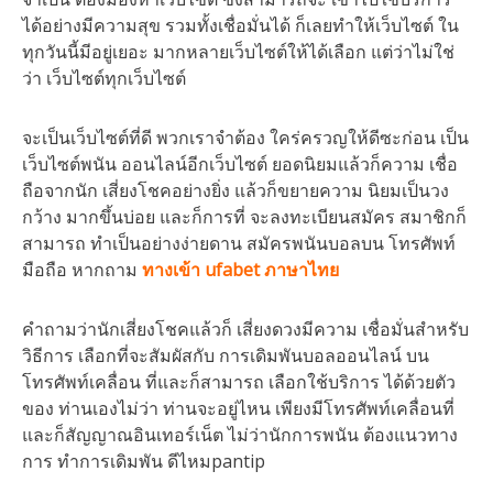
ได้อย่างมีความสุข รวมทั้งเชื่อมั่นได้ ก็เลยทำให้เว็บไซต์ ใน
ทุกวันนี้มีอยู่เยอะ มากหลายเว็บไซต์ให้ได้เลือก แต่ว่าไม่ใช่
ว่า เว็บไซต์ทุกเว็บไซต์
จะเป็นเว็บไซต์ที่ดี พวกเราจำต้อง ใคร่ครวญให้ดีซะก่อน เป็น
เว็บไซต์พนัน ออนไลน์อีกเว็บไซต์ ยอดนิยมแล้วก็ความ เชื่อ
ถือจากนัก เสี่ยงโชคอย่างยิ่ง แล้วก็ขยายความ นิยมเป็นวง
กว้าง มากขึ้นบ่อย และก็การที่ จะลงทะเบียนสมัคร สมาชิกก็
สามารถ ทำเป็นอย่างง่ายดาน สมัครพนันบอลบน โทรศัพท์
มือถือ หากถาม
ทางเข้า ufabet ภาษาไทย
คำถามว่านักเสี่ยงโชคแล้วก็ เสี่ยงดวงมีความ เชื่อมั่นสำหรับ
วิธีการ เลือกที่จะสัมผัสกับ การเดิมพันบอลออนไลน์ บน
โทรศัพท์เคลื่อน ที่และก็สามารถ เลือกใช้บริการ ได้ด้วยตัว
ของ ท่านเองไม่ว่า ท่านจะอยู่ไหน เพียงมีโทรศัพท์เคลื่อนที่
และก็สัญญาณอินเทอร์เน็ต ไม่ว่านักการพนัน ต้องแนวทาง
การ ทำการเดิมพัน ดีไหมpantip