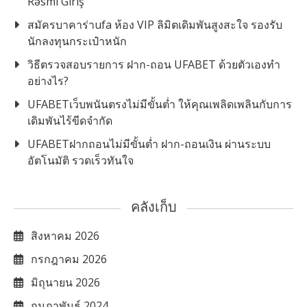
Rəsmi Giriş
สมัครบาคาร่าufa ห้อง VIP ลิมิตเดิมพันสูงสะใจ รองรับ
นักลงทุนกระเป๋าหนัก
วิธีตรวจสอบรายการ ฝาก-ถอน UFABET ด้วยตัวเองทำ
อย่างไร?
UFABETเว็บพนันตรงไม่มีขั้นต่ำ ให้คุณเพลิดเพลินกับการ
เดิมพันไร้ขีดจำกัด
UFABETฝากถอนไม่มีขั้นต่ำ ฝาก-ถอนเงิน ผ่านระบบ
อัตโนมัติ รวดเร็วทันใจ
คลังเก็บ
สิงหาคม 2026
กรกฎาคม 2026
มิถุนายน 2026
กุมภาพันธ์ 2024