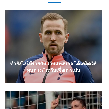
ทำยังไงให้รวยกับ เว็บแทงบอล ได้เคล็ดวิธี
หนทางสำหรับเพื่อการเล่น