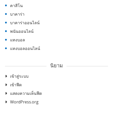
คาสิโน
บาคาร่า
บาคาร่าออนไลน์
พนันออนไลน์
แทงบอล
แทงบอลออนไลน์
นิยาม
เข้าสู่ระบบ
เข้าฟีด
แสดงความเห็นฟีด
WordPress.org