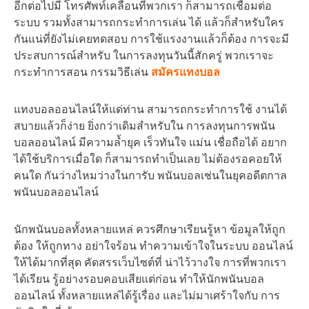
อีกต่อไปมี โทรศัพท์เคลื่อนที่พวกเรา ก็สามารถเชื่อมต่อ
ระบบ รวมทั้งสามารถกระทำการเล่น ได้ แล้วก็สำหรับใคร
กันแน่ที่ยังไม่เคยทดสอบ การใช้แรงงานแล้วก็ต้อง การจะมี
ประสบการณ์สำหรับ ในการลงทุนวันนี้สักครู่ พวกเราจะ
กระทำการสอน กรรมวิธีเล่น
สมัครแทงบอล
แทงบอลออนไลน์ให้แด่ท่าน สามารถกระทำการใช้ งานได้
สบายแล้วก็ง่าย ยิ่งกว่าเดิมสำหรับใน การลงทุนการพนัน
บอลออนไลน์ มีความล้ำยุค เร็วทันใจ แม่น เชื่อถือได้ อยาก
ได้ใช้บริการเมื่อใด ก็สามารถทำเป็นเลย ไม่ต้องรอคอยให้
คนใด กันว่างไหมว่างในการับ พนันบอลเช่นในยุคอดีตกาล
พนันบอลออนไลน์
นักพนันบอลทั้งหลายแหล่ ควรศึกษาเรียนรู้หา ข้อมูลให้ถูก
ต้อง ให้ถูกทาง อย่าใจร้อน ทำความเข้าใจในระบบ ออนไลน์
ให้ได้มากที่สุด คัดสรรเว็บไซต์ที่ น่าไว้วางใจ การที่พวกเรา
ได้เรียน รู้อย่างรอบคอบเสียแต่ก่อน ทำให้นักพนันบอล
ออนไลน์ ทั้งหลายแหล่ได้รู้เรื่อง และไม่มาเศร้าใจกับ การ