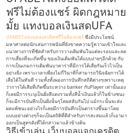
ฟรีไม่ต้องแชร์
ผิดกฎหมาย
มั้ย แทงบอลเงินสดUFA
UFABETแทงบอลเครดิตฟรีไม่ต้องแชร์
ซึ่งมีประโยชน์
มหาศาลต่อนักเล่นการพนันที่ยังขาดความรู้ความเข้าใจและ
แนวทางการที่ชัดสำหรับการวางเดิมพันในแต่ละรอบและลด
การเสี่ยงที่จะเกิดขึ้น ของเงินเดิมพันได้แบบง่ายๆอีกด้วย กับ
การเป็นเกมการเดิมพันบาคาร่าที่มีการได้เสียกันเร็วไวเป็น
อย่างยิ่ง เพราะเวลาเพียงไม่กี่วินาทีก็สามารถวินิจฉัยการได้
เสียได้ในทันที รวมทั้งทั้งผองการบันทึกสถิติต่างๆเพราะเหตุ
ว่าการได้เสียที่เกิดขึ้นระหว่าง banker กับPlayer เท่านั้นเอง
ก็เลยมีการระบุเป็นฝั่งสีแดงรวมทั้งสีน้ำเงินแล้วก็ในข้างชนะ
ก็จะมีการบันทึกเป็นฝั่งนั้นๆโดยสลับกันไป แม้กระนั้นจะส่ง
ผลแพ้ชนะอย่างไรก็เลยมีการบันทึกเป็นตารางขึ้นมาโดย
แบบอย่างต่างๆก็จะเป็นสถิติที่ดีสำหรับการสะสมแล้วก็เอามา
ออกเป็นสูตรดังที่ได้กล่าวมาแล้วข้างต้น
วิธีเข้าเล่น เว็บบอลแจกเครดิต