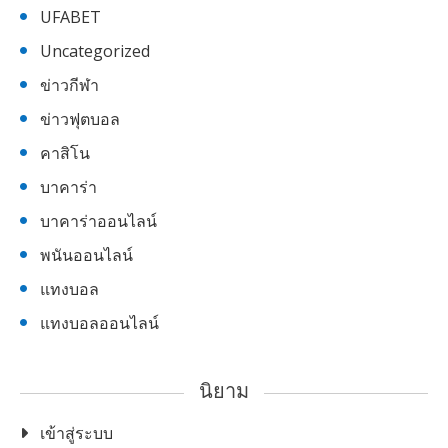
UFABET
Uncategorized
ข่าวกีฬา
ข่าวฟุตบอล
คาสิโน
บาคาร่า
บาคาร่าออนไลน์
พนันออนไลน์
แทงบอล
แทงบอลออนไลน์
นิยาม
เข้าสู่ระบบ