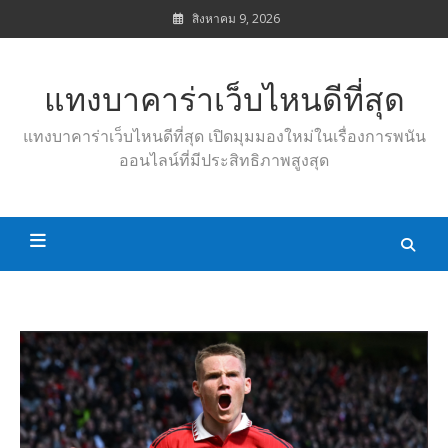
Skip
สิงหาคม 9, 2026
to
content
แทงบาคาร่าเว็บไหนดีที่สุด
แทงบาคาร่าเว็บไหนดีที่สุด เปิดมุมมองใหม่ในเรื่องการพนัน
ออนไลน์ที่มีประสิทธิภาพสูงสุด