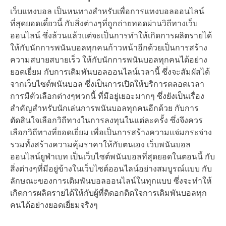
เว็บแทงบอล เป็นหนทางสำหรับเพื่อการแทงบอลออนไลน์
ที่สุดยอดเดี๋ยวนี้ กับสิ่งต่างๆที่ถูกถ่ายทอดผ่านวิถีทางเว็บ
ออนไลน์ ซึ่งล้วนแล้วแต่จะเป็นการทำให้เกิดการผลิตรายได้
ให้กับนักการพนันบอลทุกคนก้าวหน้าอีกด้วยเป็นการสร้าง
ความสบายสบายเร็ว ให้กับนักการพนันบอลทุกคนได้อย่าง
ยอดเยี่ยม กับการเดิมพันบอลออนไลน์เวลานี้ ซึ่งจะสัมผัสได้
จากเว็บไซต์พนันบอล ซึ่งเป็นการเปิดให้บริการตลอดเวลา
การมีตัวเลือกต่างๆพวกนี้ ที่มีอยู่เยอะมากๆ ซึ่งยังเป็นเรื่อง
สำคัญสำหรับนักเล่นการพนันบอลทุกคนอีกด้วย กับการ
ตัดสินใจเลือกวิถีทางในการลงทุนในแต่ละครั้ง ซึ่งจึงควร
เลือกวิถีทางที่ยอดเยี่ยม เพื่อเป็นการสร้างความแจ่มกระจ่าง
รวมทั้งสร้างความคุ้มราคาให้กับตนเอง เว็บพนันบอล
ออนไลน์ยูฟ่าเบท เป็นเว็บไซต์พนันบอลที่สุดยอดในตอนนี้ กับ
สิ่งต่างๆที่มีอยู่ข้างในเว็บไซต์ออนไลน์อย่างสมบูรณ์แบบ กับ
ลักษณะของการเดิมพันบอลออนไลน์ในทุกแบบ ซึ่งจะทำให้
เกิดการผลิตรายได้ให้กับผู้ที่ติดอกติดใจการเดิมพันบอลทุก
คนได้อย่างยอดเยี่ยมจริงๆ