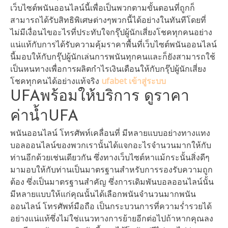
เว็บไซต์พนันออนไลน์นี้เพื่อเป็นพวกตามขั้นตอนที่ถูกก็
สามารถได้รับสิทธิพิเศษต่างๆพวกนี้ได้อย่างในทันทีโดยที่
ไม่มีเงื่อนไขอะไรที่ประทับใจกรุ๊ปผู้นักเสี่ยงโชคทุกคนอย่าง
แน่แท้กับการได้รับความคุ้มราคาพื้นที่เว็บไซต์พนันออนไลน์
นี้มอบให้กับกรุ๊ปผู้นักเล่นการพนันทุกคนและก็ยังสามารถใช้
เป็นหนทางเพื่อการผลิตกำไรเงินเดือนให้กับกรุ๊ปผู้นักเสี่ยง
โชคทุกคนได้อย่างแท้จริง
ufabet เข้าสู่ระบบ
UFAพร้อมให้บริการ ดูราคา
ค่าน้ำUFA
พนันออนไลน์ โทรศัพท์เคลื่อนที่ มีหลายแบบอย่างทางแทง
บอลออนไลน์ของพวกเรานั้นได้แจกอะไรจำนวนมากให้กับ
ท่านอีกด้วยเช่นเดียวกัน ซึ่งทางเว็บไซต์หาแม้กระนั้นสิ่งดีๆ
มามอบให้กับท่านเป็นมาตรฐานสำหรับการรองรับความถูก
ต้อง ซึ่งเป็นมาตรฐานสำคัญ ซึ่งการเดิมพันบอลออนไลน์นั้น
มีหลายแบบให้แก่คุณนั้นได้เลือกพนันจำนวนมากพนัน
ออนไลน์ โทรศัพท์มือถือ เป็นกระบวนการที่ความร่ำรวยได้
อย่างแน่แท้ซึ่งไม่ใช่แนวทางการย้ายอีกต่อไปถ้าหากคุณลง