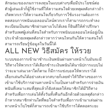
ลักษณะของเกมการลงทุนในแบบต่างๆเพื่อมีประโยชน์ต่อ
ตัวผู้เล่นแล้วก็ผู้ใช้งานที่ให้ความสนใจด้วยเหตุผลดังกล่าวถ้า
เกิดพวกเราให้ความสนใจเกี่ยวกับการใช้แรงงานต้องการ
ทดสอบการพนันบอลออนไลน์พวกเราก็สามารถกระทำลง
ทะเบียนเป็นสมาชิกผ่านทางเว็บได้เลย ก็ยินดีให้คำปรึกษา
สำหรับเพศผู้เล่นที่สนใจสำหรับการพนันบอลออนไลน์อยู่เป็น
ประจำด้วยเหตุผลดังกล่าวหากว่าคนไหนกันให้ความสนใจก็
สามารถเรียนรู้ข้อมูลในวันนี้ได้
ALL NEW วิธีสมัคร ให้รวย
ระบบของการเข้ามาชำระเงินพนันผ่านทางหน้าเว็บมันจะมี
วิถีทางให้พวกเราได้เลือกชำระเงินพนันได้นานัปการแบบไม่
ว่าจะมาเล่นเวลาใดก็ตาม ก็มีการแข่งบอลให้พวกเราได้
เลือกเล่นกันได้อย่างสะดวกสบายก็เลยทำให้วิถีทางของการ
เข้ามาใช้บริการผ่านทางหน้าเว็บเป็นทางสำหรับการจ่ายเงิน
พนันที่เหมาะสมที่สุดแล้วก็ยังส่งผลให้สมาชิกได้มีวิถีทาง
สำหรับเพื่อการเล่นได้ทั้งวันทั้งคืนกันอีกด้วยด้วยเหตุดังกล่าว
ถ้าหากสมาชิกท่านใดที่พอใจสำหรับเพื่อการเข้ามาเล่นผ่าน
ทางหน้าเว็บไซต์ก็สามารถเข้ามาใช้บริการได้ตลอดระยะ