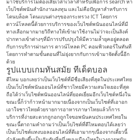
มาใช้บริการไม่ต้องเสียเวล่ำเวลาสำหรับเพื่อการ search หา
เว็บไซต์พนันสำนักงานลงทุน และไม่คือปัญหาสำหรับการ
โดนบล็อค โดนแบนต่างๆของกระทรวง ICT โดยการ
ดาวน์โหลดนี้ด้วยการบริการของเว็บไซต์พนันออนไลน์ที่มี
ทางเลือกมากมายวิถีทางให้เข้ามาใช้งานไม่ว่าจะเป็นลิงค์
ปากทางเข้าต่างๆที่มีการปรับปรุงให้มีความล้ำยุคอยู่ตลอด
กับการบริการผ่านการ ดาวน์โหลด PC คอมพิวเตอร์ในทันที
โดยการทำตามขั้นตอนที่ไม่ยุ่งยากกับการเข้ามาจัดตั้งนี้อีก
ด้วย
รูปแบบเกมทันสมัย ทีเด็ดบอล
ดีไหม บอกเลยว่าเป็นเว็บไซต์ที่มีชื่อเสียงที่สุดในประเทศไทย
เป็นเว็บไซต์พนันออนไลน์ที่ชาวไทยมีความสนใจเยอะที่สุด
ถือได้ว่าเว็บไซต์พนันออนไลน์ที่ยอดเยี่ยมอีกเว็บไซต์หนึ่งใน
ขณะนี้ก็ว่าก้าวหน้ามากมายเนื่องจากเป็นเว็บไซต์ที่เอาอก
เอาใจชาวไทยด้วยรายการอาหารภาษาไทยแล้วก็การ
บริการที่ง่ายสะดวกถูกอกถูกใจขอพนันคนประเทศไทยใน
ขณะนี้ตาถามคำถามว่าเป็นเว็บไซต์ที่ดีไหมตอบได้เลยว่า
เป็นเว็บไซต์แทงบอลออนไลน์ที่ดีเอามากๆเนื่องจากเดี๋ยวนี้
กำลังขยับขึ้นเป็นอันดับที่หนึ่งของเมืองไทยในวงการพนัน