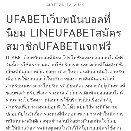
มกราคม 12, 2024
UFABETเว็บพนันบอลที่
นิยม LINEUFABETสมัคร
สมาชิกUFABETแจกฟรี
UFABETเว็บพนันบอลที่นิยม โปรโมชั่นแทงบอลออนไลน์ฟรี​
วันนี้การใช้แรงงานแล้วก็ใช้บริการผ่านทางเว็บที่โด่งดังมีชื่อ
เสียงที่มีคุณภาพก็เลยอยากที่จะให้ทุกคนมั่นอกมั่นใจสำหรับ
เพื่อการใช้งานและก็ใช้บริการของการเดิมพันออนไลน์
สำหรับหนทางการให้บริการที่เยี่ยมที่สุดเหมาะกับผู้เดินทางที่
ชอบพอสำหรับเพื่อการลงทุนแล้วก็การเดิมพันบอลออนไลน์
ผ่านทางเว็บซึ่งคราวก่อนการใช้บริการเป็นเรื่องสำคัญ
สำหรับเพื่อการลงทุนป้อมหัวใจได้ว่าเป็นวิถีทางที่มีความ
ปลอดภัยในวันนี้การลงทุนที่มีคุณภาพสามารถทำให้นักการ
พนันทุกคนสัมผัสลงทุนผ่านเว็บได้อย่างมั่นอกมั่นใจก็เลย
ทำให้นักเล่นการพนันทุกคนในวันนี้ได้โอกาสสมัครใช้งาน