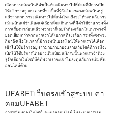
เลือกการเล่นพนันที่จำเป็นต้องเดินทางไปที่บ่อนที่มีการเปิด
ให้บริการอยู่เยอะมากที่จะเป็นที่รู้กันในแวดวงเล่นพนันอยู่
แล้วว่าพวกเราจะเดินทางไปที่แห่งไหนถึงจะได้ลงทุนกับการ
เล่นพนันแต่ว่าเพียงแค่เลือกที่จะเดินทางก็มีค่าใช้จ่าย รวมทั้ง
การเสี่ยงมาก่อนแล้ว พวกเราก็เลยจำต้องเลือกในแนวทางที่
ยอดเยี่ยมกว่าหากพวกเราได้โอกาสที่จะเลือก รวมทั้งจังหวะ
ก็มาถึงเมื่อในเวลานี้มีการพนันออนไลน์ให้พวกเราได้เลือก
เข้าไปใช้บริการอยู่มากมายก่ายกองหลายเว็บไซต์ที่การที่จะ
เปิดให้ใช้บริการได้อย่างเต็มเปี่ยมแม้กระนั้นพวกเราจำต้อง
รู้จักเลือกเว็บไซต์ที่ดีที่พวกเราจะเข้าไปลงทุนกับการเดิมพัน
ออนไลน์ด้วย
UFABETเว็บตรงเข้าสู่ระบบ ค่า
คอมUFABET
การพนันบอล เว็บไซต์แทงบอลออนไลน์ ในระบบการเล่น