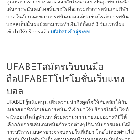
คูณหลายเท่าอย่างไม่ต้องสงสัยโน่นก็เลย เป็นจุดที่ทำให้นัก
เล่นการพนันคนไทยนั้นพอใจที่จะกระทำการพนันเกมกีฬา
บอลในลักษณะของการพนันบอลสเต็ปอย่างไรล่ะการพนัน
บอลสเต็ปนั้นผมยังสามารถทำเงินได้ตั้งแต่ 3 วันแรกที่ผม
เข้าไปใช้บริการแล้ว
ufabet เข้าสู่ระบบ
UFABETสมัครเว็บบนมือ
ถือUFABETโปรโมชั่นเว็บแทง
บอล
UFABETผู้สนับสนุน เพิ่มความน่าดึงดูดใจให้กับหลักให้กับ
เหล่าสมาชิกนักเล่นการพนัน ที่เข้ามาใช้บริการในเว็บไซต์
พนันออนไลน์ยูฟ่าเบท ด้วยความมากมายแบบอย่างที่มีให้
เลือกกับการเล่นเกมพนันจำพวกต่างๆได้นานัปการแถมยังมี
การบริการแบบครบวงจรจบครบในที่เดียว โดยไม่ต้องผ่านไป
เล่นกับเว็บไซต์พนันอื่นๆสามารถเข้ามาเล่นเกมพนันจำพวก