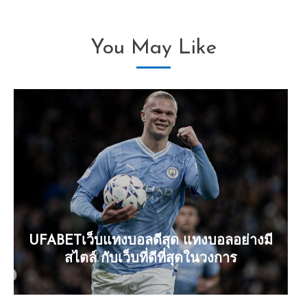
You May Like
UFABETเว็บแทงบอลดีสุด แทงบอลอย่างมี
สไตล์ กับเว็บที่ดีที่สุดในวงการ