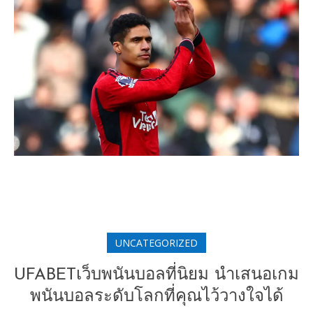
UNCATEGORIZED
UFABETเว็บพนันบอลที่นิยม นำเสนอเกม
พนันบอลระดับโลกที่คุณไว้วางใจได้