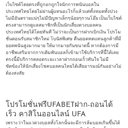
เว็บไซต์โดยตรงที่ถูกอกถูกใจนักการพนันบอลใน
ประเทศไทยโดยไม่ผ่านผู้แทนอะไรก็แล้วแต่ทั้งหมดทั้งปวง
ไม่มีอันตรายแน่ๆไม่มีปัญหาเล็กๆน้อยๆกวนโอ๊ย เป็นเว็บไซต์
ตรงสามารถดูแลสมาชิกที่เป็นนักเสี่ยงดวงบอลคน
ประเทศไทยได้โดยทันที ไม่ว่าจะเป็นการฝากเบิกเงิน โปรโม
ชั่นตอนรับสมาชิกใหม่ โบนัสพิเศษ คืนยอดทดแทนลูกค้าที่มี
ยอดพนันสูงมากมาย ให้มากมายกันขนาดนี้ หากต้องการมี
อาชีพเสริมจากการเดิมพันบอลก็เข้ามาใช้บริการที่นี้ได้เลย
ตรงนี้มีบริการตลอดระยะเวลาฝากถอนเร็วทันใจ ไม่มี
ขัดข้องให้นักเสี่ยงโชคบอลคนไทยได้เสียอารมณ์กันอย่างไม่
ต้องสงสัย
โปรโมชั่นฟรีUFABETฝาก-ถอนได้
เร็ว คาสิโนออนไลน์ UFA
เพราะว่าในแวดวงบอลทั้งโลกนั้นจะมีการล้มบอลเกินขึ้นได้