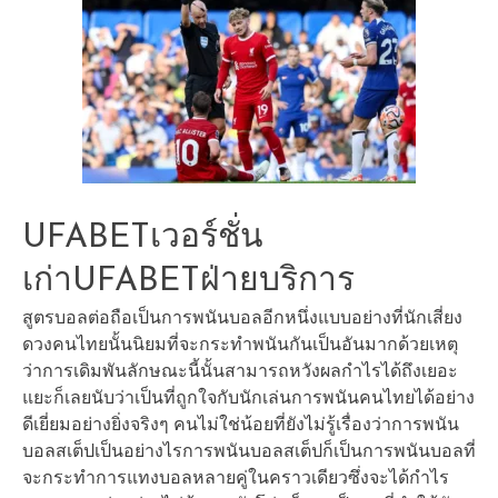
UFABETเวอร์ชั่น
เก่าUFABETฝ่ายบริการ
สูตรบอลต่อถือเป็นการพนันบอลอีกหนึ่งแบบอย่างที่นักเสี่ยง
ดวงคนไทยนั้นนิยมที่จะกระทำพนันกันเป็นอันมากด้วยเหตุ
ว่าการเดิมพันลักษณะนี้นั้นสามารถหวังผลกำไรได้ถึงเยอะ
แยะก็เลยนับว่าเป็นที่ถูกใจกับนักเล่นการพนันคนไทยได้อย่าง
ดีเยี่ยมอย่างยิ่งจริงๆ คนไม่ใช่น้อยที่ยังไม่รู้เรื่องว่าการพนัน
บอลสเต็ปเป็นอย่างไรการพนันบอลสเต็ปก็เป็นการพนันบอลที่
จะกระทำการแทงบอลหลายคู่ในคราวเดียวซึ่งจะได้กำไร