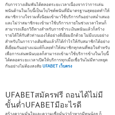
กับการวางเดิมพันได้ตลอดระยะเวลาเนื่องจากว่าการเล่น
พนันด้านในเว็บนี้เป็นเว็บไซต์พนันที่มีมาตรฐานสุดยอดทำให้
สมาชิกวางใจรวมทั้งนิยมเข้ามาใช้บริการกันอย่างสม่ำเสมอ
และไม่ว่าสมาชิกจะเข้ามาใช้บริการภายในช่วงเวลาไหนก็
สามารถเลือกวิถีทางสำหรับการชำระเงินพนันแล้วก็สร้าง
รายได้ให้กับตัวท่านเองได้อย่างดีเยี่ยมอีกด้วย ไม่มีแบบอย่าง
สำหรับในการวางเดิมพันแล้วก็ได้กำไรให้กับสมาชิกได้อย่าง
ดีเยี่ยมกันอย่างแน่แท้ก็เลยทำให้สมาชิกทุกคนที่พอใจสำหรับ
เพื่อการเล่นพนันบอลก็สามารถเข้ามาใช้บริการข้างในเว็บนี้
ได้ตลอดระยะเวลาเปิดให้บริการทุกเมื่อเชื่อวันไม่มีทางหยุด
กันอย่างไม่ต้องสงสัย
UFABET เว็บตรง
UFABETสมัครฟรี ถอนได้ไม่มี
ขั้นต่ำUFABETมีอะไรดี
สร้างความมั่นใจและความเชื่อมั่นว่าถ้าหากมีทุนน้อย ก็