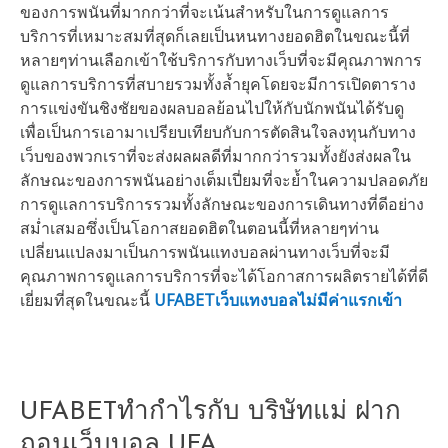
ของการพนันที่มากกว่าที่จะเน้นสำหรับในการดูแลการ
บริการที่เหมาะสมที่สุดก็เลยเป็นหนทางยอดฮิตในขณะนี้ที่
หลายๆท่านเลือกเข้าใช้บริการกับทางเว็บที่จะมีคุณภาพการ
ดูแลการบริการที่สบายรวมทั้งล้ำยุคโดยจะมีการเปิดตาราง
การแข่งขันชิงชัยของผลบอลย้อนไปให้กับนักพนันได้รับดู
เพื่อเป็นการเอามาเปรียบเทียบกับการตัดสินใจลงทุนกับทาง
เว็บของพวกเราที่จะส่งผลผลดีที่มากกว่ารวมทั้งยังส่งผลใน
ลักษณะของการพนันอย่างเต็มเปี่ยมที่จะย้ำในความปลอดภัย
การดูแลการบริการรวมทั้งลักษณะของการเดินทางที่ดีอย่าง
สม่ำเสมอซึ่งเป็นโอกาสยอดฮิตในตอนนี้ที่หลายๆท่าน
เปลี่ยนแปลงมาเป็นการพนันแทงบอลผ่านทางเว็บที่จะมี
คุณภาพการดูแลการบริการที่จะได้โอกาสการผลิตรายได้ที่ดี
เยี่ยมที่สุดในขณะนี้
UFABETเว็บแทงบอลไม่มีค่าแรกเข้า
UFABETทำกำไรกับ บริษัทแม่ ฝาก
ถอนเว็บบอล UFA