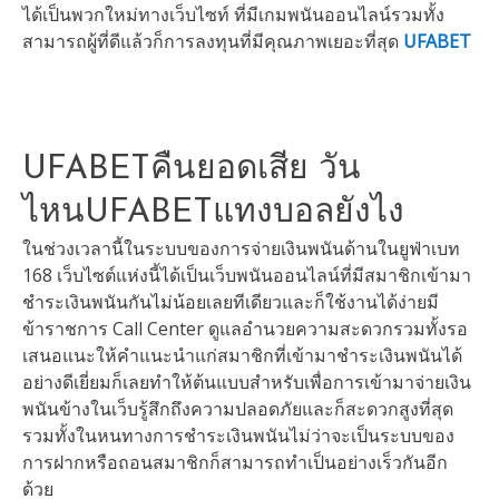
ได้เป็นพวกใหม่ทางเว็บไซท์ ที่มีเกมพนันออนไลน์รวมทั้ง
สามารถผู้ที่ดีแล้วก็การลงทุนที่มีคุณภาพเยอะที่สุด
UFABET
UFABETคืนยอดเสีย วัน
ไหนUFABETแทงบอลยังไง
ในช่วงเวลานี้ในระบบของการจ่ายเงินพนันด้านในยูฟ่าเบท
168 เว็บไซต์แห่งนี้ได้เป็นเว็บพนันออนไลน์ที่มีสมาชิกเข้ามา
ชำระเงินพนันกันไม่น้อยเลยทีเดียวและก็ใช้งานได้ง่ายมี
ข้าราชการ Call Center ดูแลอำนวยความสะดวกรวมทั้งรอ
เสนอแนะให้คำแนะนำแก่สมาชิกที่เข้ามาชำระเงินพนันได้
อย่างดีเยี่ยมก็เลยทำให้ต้นแบบสำหรับเพื่อการเข้ามาจ่ายเงิน
พนันข้างในเว็บรู้สึกถึงความปลอดภัยและก็สะดวกสูงที่สุด
รวมทั้งในหนทางการชำระเงินพนันไม่ว่าจะเป็นระบบของ
การฝากหรือถอนสมาชิกก็สามารถทำเป็นอย่างเร็วกันอีก
ด้วย