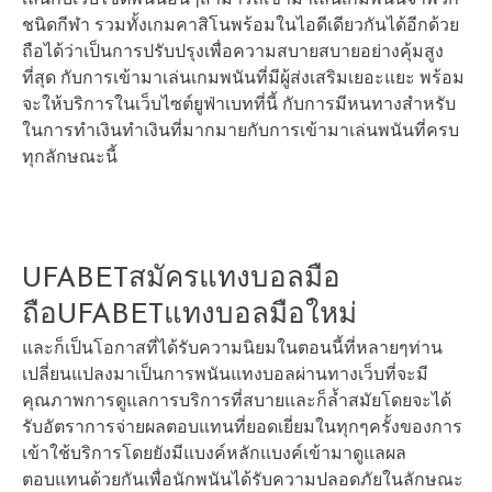
ชนิดกีฬา รวมทั้งเกมคาสิโนพร้อมในไอดีเดียวกันได้อีกด้วย
ถือได้ว่าเป็นการปรับปรุงเพื่อความสบายสบายอย่างคุ้มสูง
ที่สุด กับการเข้ามาเล่นเกมพนันที่มีผู้ส่งเสริมเยอะแยะ พร้อม
จะให้บริการในเว็บไซต์ยูฟ่าเบทที่นี้ กับการมีหนทางสำหรับ
ในการทำเงินทำเงินที่มากมายกับการเข้ามาเล่นพนันที่ครบ
ทุกลักษณะนี้
UFABETสมัครแทงบอลมือ
ถือUFABETแทงบอลมือใหม่
และก็เป็นโอกาสที่ได้รับความนิยมในตอนนี้ที่หลายๆท่าน
เปลี่ยนแปลงมาเป็นการพนันแทงบอลผ่านทางเว็บที่จะมี
คุณภาพการดูแลการบริการที่สบายและก็ล้ำสมัยโดยจะได้
รับอัตราการจ่ายผลตอบแทนที่ยอดเยี่ยมในทุกๆครั้งของการ
เข้าใช้บริการโดยยังมีแบงค์หลักแบงค์เข้ามาดูแลผล
ตอบแทนด้วยกันเพื่อนักพนันได้รับความปลอดภัยในลักษณะ