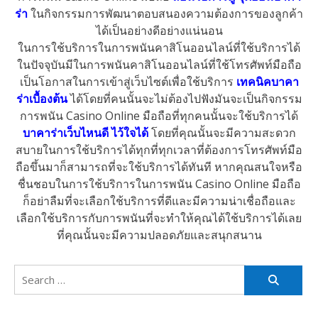
ร่า
ในกิจกรรมการพัฒนาตอบสนองความต้องการของลูกค้า
ได้เป็นอย่างดีอย่างแน่นอน
ในการใช้บริการในการพนันคาสิโนออนไลน์ที่ใช้บริการได้
ในปัจจุบันมีในการพนันคาสิโนออนไลน์ที่ใช้โทรศัพท์มือถือ
เป็นโอกาสในการเข้าสู่เว็บไซต์เพื่อใช้บริการ
เทคนิคบาคา
ร่าเบื้องต้น
ได้โดยที่คนนั้นจะไม่ต้องไปฟังมันจะเป็นกิจกรรม
การพนัน Casino Online มือถือที่ทุกคนนั้นจะใช้บริการได้
บาคาร่าเว็บไหนดี ไว้ใจได้
โดยที่คุณนั้นจะมีความสะดวก
สบายในการใช้บริการได้ทุกที่ทุกเวลาที่ต้องการโทรศัพท์มือ
ถือขึ้นมาก็สามารถที่จะใช้บริการได้ทันที
หากคุณสนใจหรือ
ชื่นชอบในการใช้บริการในการพนัน Casino Online มือถือ
ก็อย่าลืมที่จะเลือกใช้บริการที่ดีและมีความน่าเชื่อถือและ
เลือกใช้บริการกับการพนันที่จะทำให้คุณได้ใช้บริการได้เลย
ที่คุณนั้นจะมีความปลอดภัยและสนุกสนาน
Search
for: