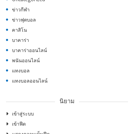
ข่าวกีฬา
ข่าวฟุตบอล
คาสิโน
บาคาร่า
บาคาร่าออนไลน์
พนันออนไลน์
แทงบอล
แทงบอลออนไลน์
นิยาม
เข้าสู่ระบบ
เข้าฟีด
แสดงความเห็นฟีด