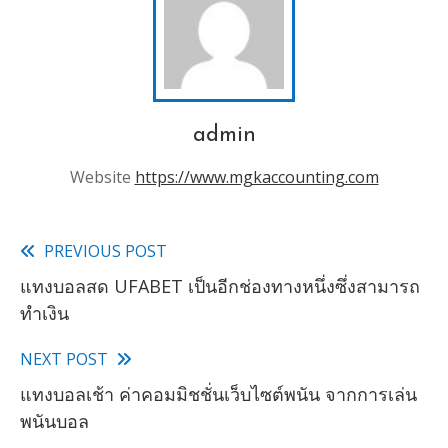
admin
Website
https://www.mgkaccounting.com
PREVIOUS POST
Read
แทงบอลสด UFABET เป็นอีกช่องทางหนึ่งซึ่งสามารถ
more
ทำเงิน
articles
NEXT POST
แทงบอลเช้า ค่าคอมมิชชั่นเว็บไซต์พนัน จากการเล่น
พนันบอล