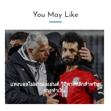
You May Like
แทงบอลไม่ผ่านเอเย่นต์ วิถีทางหลักสำหรับ
การทำเงิน