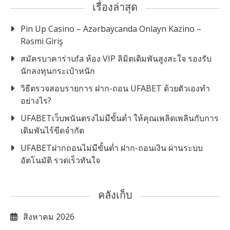
เรื่องล่าสุด
Pin Up Casino – Azərbaycanda Onlayn Kazino –
Rəsmi Giriş
สมัครบาคาร่าufa ห้อง VIP ลิมิตเดิมพันสูงสะใจ รองรับ
นักลงทุนกระเป๋าหนัก
วิธีตรวจสอบรายการ ฝาก-ถอน UFABET ด้วยตัวเองทำ
อย่างไร?
UFABETเว็บพนันตรงไม่มีขั้นต่ำ ให้คุณเพลิดเพลินกับการ
เดิมพันไร้ขีดจำกัด
UFABETฝากถอนไม่มีขั้นต่ำ ฝาก-ถอนเงิน ผ่านระบบ
อัตโนมัติ รวดเร็วทันใจ
คลังเก็บ
สิงหาคม 2026