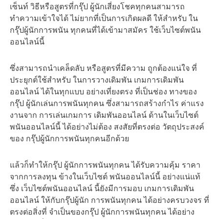
เซ็นท์ วิธีหรือสูตรที่กรุ๊ป ผู้นักเสี่ยงโชคทุกคนสามารถ
ทำความเข้าใจได้ ไม่ยากที่เป็นการเกิดผลดี ให้สำหรับ ใน
กรุ๊ปผู้นักการพนัน ทุกคนที่ได้เข้ามาสมัคร ใช้เว็บไซต์พนัน
ออนไลน์นี้
ซึ่งสามารถนำเคล็ดลับ หรือสูตรที่มีความ ถูกต้องแน่ใจ ที่
ประยุกต์ใช้สำหรับ ในการวางเดิมพัน เกมการเดิมพัน
ออนไลน์ ได้ในทุกแบบ อย่างเที่ยงตรง ที่เป็นช่อง ทางของ
กรุ๊ป ผู้นักเล่นการพนันทุกคน ซึ่งสามารถสร้างกำไร ค่าแรง
งานจาก การเล่นเกมการ เดิมพันออนไลน์ ด้านในเว็บไซต์
พนันออนไลน์นี้ ได้อย่างไม่ต้อง สงสัยที่ตรงต่อ วัตถุประสงค์
ของ กรุ๊ปผู้นักการพนันทุกคนอีกด้วย
แล้วก็ทำให้กรุ๊ป ผู้นักการพนันทุกคน ได้รับความคุ้ม ราคา
จากการลงทุน ข้างในเว็บไซต์ พนันออนไลน์นี้ อย่างแน่แท้
ซึ่ง เว็บไซต์พนันออนไลน์ นี้ยังมีการมอบ เกมการเดิมพัน
ออนไลน์ ให้กับกรุ๊ปผู้นัก การพนันทุกคน ได้อย่างครบวงจร ที่
ตรงต่อสิ่งที่ จำเป็นของกรุ๊ป ผู้นักการพนันทุกคน ได้อย่าง