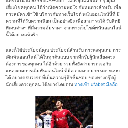
แท้จริงใน แต่ละรอบDAFABET ในปัจจุบันนี้พื้นที่ กรุ๊ปผู้นัก
เสี่ยงโชคทุกคน ได้กำเนิดความพอใจ กับหนทางสำหรับ เพื่อ
การสมัครเข้าใช้ บริการกับทางเว็บไซต์ พนันออนไลน์นี้ที่ มี
ความที่ได้รับความนิยม เป็นอย่างยิ่ง เพื่อสามารถได้ รับสิทธิ
พิเศษต่างๆ ที่มีความคุ้มราคา จากทางเว็บไซต์พนันออนไลน์
นี้ได้อย่างแท้จริง
และก็ใช้ประโยชน์คุณ ประโยชน์สำหรับ การลงทุนเกม การ
เดิมพันออนไลน์ ได้ในทุกต้นแบบ จากที่กรุ๊ปผู้นักเสี่ยงดวง
ต้องการของทุกคน ได้อีกด้วย รวมทั้งยังสามารถเจอกับ
แหล่งเกมการเดิมพันออนไลน์ ที่มีความมากมาย หลายแบบ
ได้ อย่างครบวงจร ที่เป็นความรู้สึกชื่นชอบ ของทางกรุ๊ปผู้
นักเสี่ยงดวงทุกคน ได้อย่างโดยตรง
ทางเข้า ufabet มือถือ