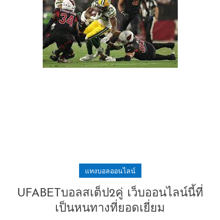
แทงบอลออนไลน์
UFABETบอลสเต็ป2คู่ เว็บออนไลน์นี้ที่
เป็นหนทางที่ยอดเยี่ยม