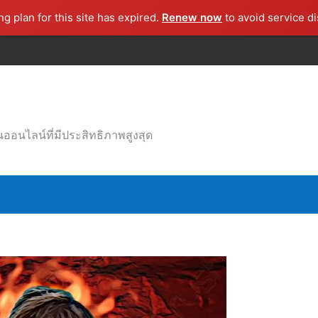
g plan for this site has expired.
Renew now
to avoid service di
นออนไลน์ที่มีประสิทธิภาพสูงสุด