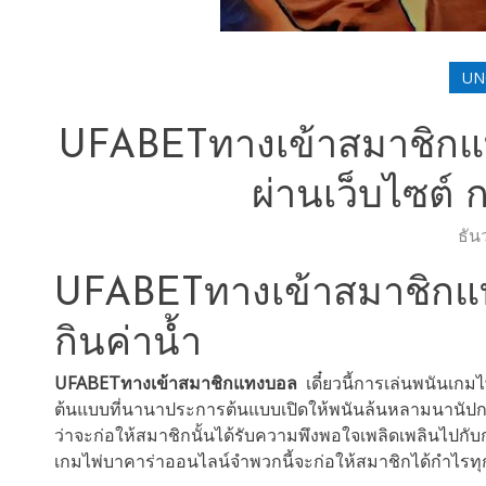
UN
UFABETทางเข้าสมาชิกแ
ผ่านเว็บไซต์ ก
ธัน
UFABETทางเข้าสมาชิก
กินค่าน้ำ
UFABETทางเข้าสมาชิกแทงบอล
เดี๋ยวนี้การเล่นพนันเกมไ
ต้นแบบที่นานาประการต้นแบบเปิดให้พนันล้นหลามนานัปการโต
ว่าจะก่อให้สมาชิกนั้นได้รับความพึงพอใจเพลิดเพลินไปก
เกมไพ่บาคาร่าออนไลน์จำพวกนี้จะก่อให้สมาชิกได้กำไรทุกว