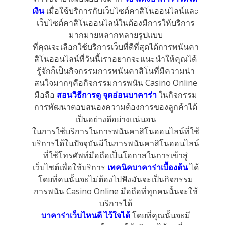
เงิน
เมื่อใช้บริการกับเว็บไซต์คาสิโนออนไลน์และ
เว็บไซต์คาสิโนออนไลน์ในต้องมีการให้บริการ
มากมายหลากหลายรูปแบบ
ที่คุณจะเลือกใช้บริการเว็บที่ดีที่สุดได้
การพนันคา
สิโนออนไลน์ที่วันนี้เราอยากจะแนะนำให้คุณได้
รู้จักก็เป็นกิจกรรมการพนันคาสิโนที่มีความน่า
สนใจมากๆคือกิจกรรมการพนัน Casino Online
มือถือ
สอนวิธีการดู จุดอ่อนบาคาร่า
ในกิจกรรม
การพัฒนาตอบสนองความต้องการของลูกค้าได้
เป็นอย่างดีอย่างแน่นอน
ในการใช้บริการในการพนันคาสิโนออนไลน์ที่ใช้
บริการได้ในปัจจุบันมีในการพนันคาสิโนออนไลน์
ที่ใช้โทรศัพท์มือถือเป็นโอกาสในการเข้าสู่
เว็บไซต์เพื่อใช้บริการ
เทคนิคบาคาร่าเบื้องต้น
ได้
โดยที่คนนั้นจะไม่ต้องไปฟังมันจะเป็นกิจกรรม
การพนัน Casino Online มือถือที่ทุกคนนั้นจะใช้
บริการได้
บาคาร่าเว็บไหนดี ไว้ใจได้
โดยที่คุณนั้นจะมี