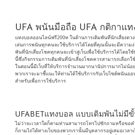
UFA พนันมือถือ UFA กติกาแ
แทง​บอล​ออนไลน์​ฟรี​200​ท ในด้านการเดิมพันที่นักเสี่ยงดว
เล่นการพนันทุกคนจะใช้บริการได้โดยที่คุณนั้นจะมีความง่
พันที่นักเสี่ยงโชคทุกคนจะเข้าสู่เว็บเพื่อใช้บริการได้โดย
นี้ซึ่งกิจกรรมการเดิมพันที่นักเสี่ยงโชคควรสามารถเลื
ในตอนนี้มีเว็บที่ให้บริการจำนวนมากนานัปการมากไม่น้อยเ
พวกเราจะมาชี้แนะให้ท่านได้ใช้บริการกับเว็บไซต์พนันออนไล
สำหรับเพื่อการใช้บริการ
UFABETแทงบอล แบบเดิมพันไม่มีขั
ไม่ว่าจะเวลาใดก็ตามท่านสามารถโทรไปซักถามหรือขอคำ
ก็ถามไถ่ได้ทางเว็บของพวกเรานั้นมีบุคลากรอยู่เสมอเวลาเป็