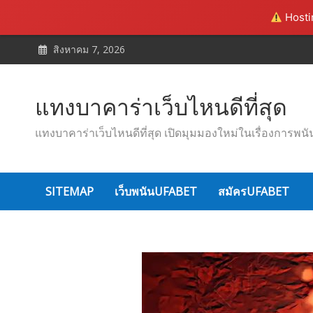
Hostin
Skip
สิงหาคม 7, 2026
to
content
แทงบาคาร่าเว็บไหนดีที่สุด
แทงบาคาร่าเว็บไหนดีที่สุด เปิดมุมมองใหม่ในเรื่องการพนั
SITEMAP
เว็บพนันUFABET
สมัครUFABET