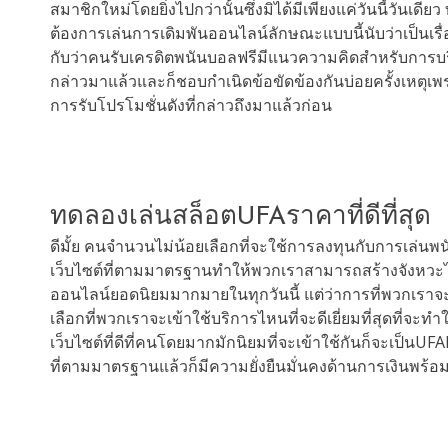
สมาชิกใหม่โดยยิ่งไปกว่านั้นซึ่งมิได้มีเพียงแค่วันนี้วันเดี
ต้องการเล่นการเดิมพันออนไลน์ลักษณะแบบนี้นับว่าเป็นเรื่องน
กับว่าคนรับเครดิตพนันบอลฟรีมีแนวความคิดสำหรับการบริ
กล่าวมาแล้วและก็ชอบกำเนิดข้อขัดข้องกันบ่อยครั้งเหตุเ
การรับโปรโมชั่นดังที่กล่าวถึงมาแล้วก่อน
ทดลองเล่นสล็อตUFAราคาที่ดีที่สุด
ดีมั้ย คนจำนวนไม่น้อยเลือกที่จะใช้การลงทุนกับการเล่นพน
เว็บไซต์ที่ตามมาตรฐานทำให้พวกเราสามารถสร้างจังหวะได้
ออนไลน์ยอดนิยมมากมายในทุกวันนี้ แต่ว่าการที่พวกเราจะ
เลือกที่พวกเราจะเข้าใช้บริการไหนที่จะดีเยี่ยมที่สุดที่
เว็บไซต์ที่ดีที่คนโดยมากมักนิยมที่จะเข้าใช้กันก็จะเป็นUFA
ที่ตามมาตรฐานแล้วก็มีความยั่งยืนมั่นคงด้านการเงินพร้อ