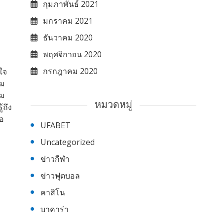
กุมภาพันธ์ 2021
มกราคม 2021
ธันวาคม 2020
พฤศจิกายน 2020
กรกฎาคม 2020
นใจ
วม
าม
หมวดหมู่
้ถึง
่อ
UFABET
Uncategorized
ข่าวกีฬา
ข่าวฟุตบอล
คาสิโน
บาคาร่า