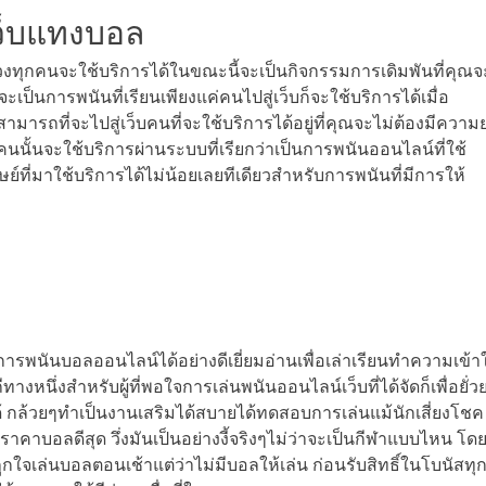
ว็บแทงบอล
่ยงดวงทุกคนจะใช้บริการได้ในขณะนี้จะเป็นกิจกรรมการเดิมพันที่คุณจ
เป็นการพนันที่เรียนเพียงแค่คนไปสู่เว็บก็จะใช้บริการได้เมื่อ
ารถที่จะไปสู่เว็บคนที่จะใช้บริการได้อยู่ที่คุณจะไม่ต้องมีความ
นนั้นจะใช้บริการผ่านระบบที่เรียกว่าเป็นการพนันออนไลน์ที่ใช้
ที่มาใช้บริการได้ไม่น้อยเลยทีเดียวสำหรับการพนันที่มีการให้
กการพนันบอลออนไลน์ได้อย่างดีเยี่ยมอ่านเพื่อเล่าเรียนทำความเข้า
ีทางหนึ่งสำหรับผู้ที่พอใจการเล่นพนันออนไลน์เว็บที่ได้จัดก็เพื่อยั่
้ กล้วยๆทำเป็นงานเสริมได้สบายได้ทดสอบการเล่นแม้นักเสี่ยงโชค
าคาบอลดีสุด วึ่งมันเป็นอย่างงี้จริงๆไม่ว่าจะเป็นกีฬาแบบไหน โดยย
ี่ถูกใจเล่นบอลตอนเช้าแต่ว่าไม่มีบอลให้เล่น ก่อนรับสิทธิ์ในโบนัสทุ