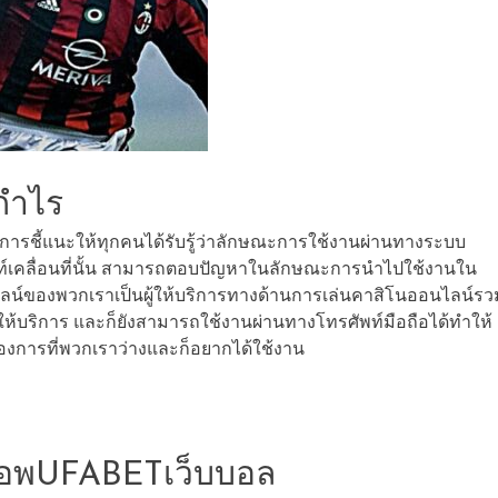
กำไร
งการชี้แนะให้ทุกคนได้รับรู้ว่าลักษณะการใช้งานผ่านทางระบบ
พท์เคลื่อนที่นั้น สามารถตอบปัญหาในลักษณะการนำไปใช้งานใน
ลน์ของพวกเราเป็นผู้ให้บริการทางด้านการเล่นคาสิโนออนไลน์รว
ให้บริการ และก็ยังสามารถใช้งานผ่านทางโทรศัพท์มือถือได้ทำให้
้องการที่พวกเราว่างและก็อยากได้ใช้งาน
าแอพUFABETเว็บบอล