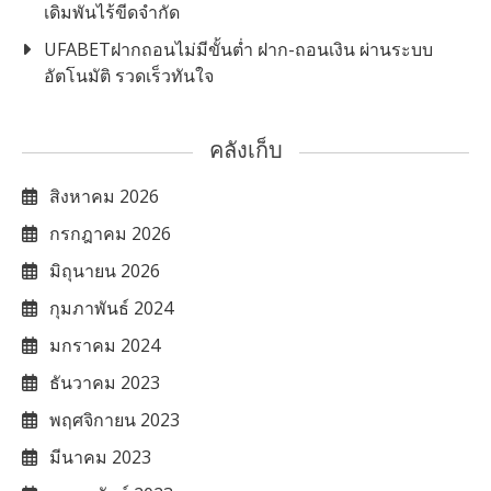
เดิมพันไร้ขีดจำกัด
UFABETฝากถอนไม่มีขั้นต่ำ ฝาก-ถอนเงิน ผ่านระบบ
อัตโนมัติ รวดเร็วทันใจ
คลังเก็บ
สิงหาคม 2026
กรกฎาคม 2026
มิถุนายน 2026
กุมภาพันธ์ 2024
มกราคม 2024
ธันวาคม 2023
พฤศจิกายน 2023
มีนาคม 2023