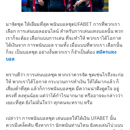
มาจัดชุด ให้เยี่ยมที่สุด พนันบอลชุดUFABET การที่พวกเรา
เลือก การเล่นบอลออนไลน์ สำหรับการเล่นแทงบอลนั้น พวก
เราก็จะต้อง เลือกแบบการเล่น ที่จะทำให้ พวกเราได้โอกาส
ได้เงินจาก การพนันบอล รวมทั้ง เมื่อแบบที่พวกเรา เลือกนั้น
ก็จะ เป็นบอลชุด อย่างงั้นพวกเรา ก็จำเป็นต้อง
สมัครแทง
บอล
ทราบดีว่า การเล่นบอลชุด พวกเราควรจัด ชุดเช่นไรถึงจะก่อ
ให้ พวกเราได้โอกาส กระบวนการทำเงิน ให้ได้มากแล้ว ก็
เสี่ยงต่ำที่สุด แล้วก็การพนันบอลชุด มีความน่าดึงดูดใจ อยู่
ตรงที่ ลงทุนน้อย แต่ว่าได้กำไรมากมาย หรืออาจจะกล่าวว่า
เยอะที่สุด ยังไม่มั่นใจว่า ทุกคนจะทราบ หรือ
เปล่าว่า การพนันบอลชุด เล่นบอลให้ได้เงิน UFABET นั้น
ควรมีเคล็ดลับ ซึ่งหากว่า นักพนันท่านไหน ยังคงเล่นไป แบบ