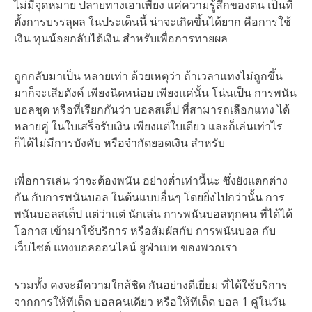
ไม่มีจุดหมาย ปลายทางเอาเพียง แค่ความรู้สึกของตน เป็นที่
ตั้งการบรรลุผล ในประเด็นนี้ น่าจะเกิดขึ้นได้ยาก คือการใช้
เงิน ทุนน้อยกลับได้เงิน สำหรับเพื่อการทายผล
ถูกกลับมาเป็น หลายเท่า ด้วยเหตุว่า ถ้าเวลาแทงไม่ถูกขึ้น
มาก็จะเสียตังค์ เพียงนิดหน่อย เพียงแค่นั้น โน่นเป็น การพนัน
บอลชุด หรือที่เรียกกันว่า บอลสเต็ป ที่สามารถเลือกแทง ได้
หลายคู่ ในใบเสร็จรับเงิน เพียงแต่ใบเดียว และก็เล่นเท่าไร
ก็ได้ไม่มีการบังคับ หรือจำกัดยอดเงิน สำหรับ
เพื่อการเล่น ว่าจะต้องพนัน อย่างต่ำเท่านี้นะ ซึ่งยังแตกต่าง
กัน กับการพนันบอล ในต้นแบบอื่นๆ โดยยิ่งไปกว่านั้น การ
พนันบอลสเต็ป แต่ว่าแต่ นักเล่น การพนันบอลทุกคน ที่ได้ได้
โอกาส เข้ามาใช้บริการ หรือสัมผัสกับ การพนันบอล กับ
เว็บไซต์ แทงบอลออนไลน์ ยูฟ่าเบท ของพวกเรา
รวมทั้ง คงจะมีความใกล้ชิด กันอย่างดีเยี่ยม ที่ได้ใช้บริการ
จากการให้ทีเด็ด บอลคนเดียว หรือให้ทีเด็ด บอล 1 คู่ในวัน