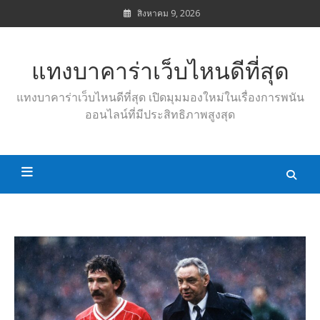
Skip
สิงหาคม 9, 2026
to
content
แทงบาคาร่าเว็บไหนดีที่สุด
แทงบาคาร่าเว็บไหนดีที่สุด เปิดมุมมองใหม่ในเรื่องการพนัน
ออนไลน์ที่มีประสิทธิภาพสูงสุด