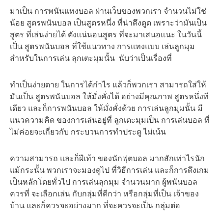
มาเป็น การพนันแทงบอล ผ่านเว็บของพวกเรา จำนวนไม่ใช่
น้อย สูตรพนันบอล เป็นสูตรหนึ่ง ที่น่าดึงดูด เพราะว่ามันเป็น
สูตร ที่เล่นง่ายได้ ตังแน่นอนสูตร ที่จะมาเสนอแนะ ในวันนี้
เป็น สูตรพนันบอล ที่ใช้แนวทาง การแทงแบบ เล่นลูกมุม
สำหรับในการเล่น ลุกเตะมุมนั้น นับว่าเป็นเรื่องที่
ทำเป็นง่ายดาย ในการได้กำไร แล้วก็พวกเรา สามารถใส่ให้
มันเป็น สูตรพนันบอล ให้มั่งคั่งได้ อย่างมีคุณภาพ สูตรหนึ่งที
เดียว และก็การพนันบอล ให้มั่งคั่งด้วย การเล่นลูกมุมนั้น มี
แนวความคิด ของการเล่นอยู่ที่ ลูกเตะมุมเป็น การเล่นบอล ที่
ไม่ค่อยจะเกี่ยวกับ กระบวนการทำประตู ไม่เน้น
ความสามารถ และก็ฝีเท้า ของนักฟุตบอล มากสักเท่าไรนัก
แม้กระนั้น พวกเราจะมองดูไป ที่วิธีการเล่น และก็การดึงเกม
เป็นหลักโดยทั่วไป การเล่นลุกมุม จำนวนมาก ผู้พนันบอล
ควรที่ จะเลือกเล่น กับกลุ่มที่ดีกว่า หรือกลุ่มที่เป็น เจ้าของ
บ้าน และก็ควรจะอย่างมาก ที่จะควรจะเป็น กลุ่มต่อ