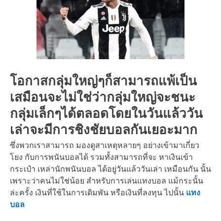
โอกาสกลุ่มใหญ่ๆก็สามารถแพ้เป็น
เสมือนจะไม่ใช่ว่ากลุ่มใหญ่จะชนะ
กลุ่มเล็กๆได้ตลอดโดยในวันแล้ววัน
เล่าจะมีการชิงชัยบอลกันเยอะมาก
ซึ่งพวกเราสามารถ มองดูสาเหตุหลายๆ อย่างเข้ามาเกี่ยว
โยง กับการพนันบอลได้ รวมทั้งสามารถที่จะ หาเงินเข้า
กระเป๋า เหล่านักพนันบอล ได้อยู่วันแล้ววันเล่า เหมือนกัน นั้น
เพราะว่าคนไม่ใช่น้อย สำหรับการเล่นแทงบอล แม้กระนั้น
ล่ะครั้ง เงินที่ใช้ในการเดิมพัน หรือเงินที่ลงทุน ไปนั้น
แทง
บอล