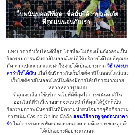
เว็บพนันบอลดีที่สุด เชื่อมั่นได้ว่าปลอดภัย
ที่สุดแน่นอนกับเรา
แทงบาคาร่าเว็บไหนดีที่สุด โดยที่จะไม่ต้องเป็นกังวลจะเป็น
กิจกรรมการพนันคาสิโนออนไลน์ที่ใช้บริการได้
โดยที่คุณจะ
มีความแปลกเวลาและค่าใช้จ่ายได้เป็นอย่างมาก
วิธี แทงบา
คาร่าให้ได้เงิน
เมื่อใช้บริการกับเว็บไซต์คาสิโนออนไลน์และ
เว็บไซต์คาสิโนออนไลน์ในต้องมีการให้บริการมากมาย
หลากหลายรูปแบบ
ที่คุณจะเลือกใช้บริการเว็บที่ดีที่สุดได้
การพนันคาสิโน
ออนไลน์ที่วันนี้เราอยากจะแนะนำให้คุณได้รู้จักก็เป็น
กิจกรรมการพนันคาสิโนที่มีความน่าสนใจมากๆคือกิจกรรม
การพนัน Casino Online มือถือ
สอนวิธีการดู จุดอ่อนบาคา
ร่า
ในกิจกรรมการพัฒนาตอบสนองความต้องการของลูกค้า
ได้เป็นอย่างดีอย่างแน่นอน