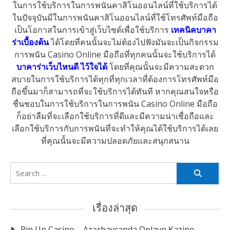
ในการใช้บริการในการพนันคาสิโนออนไลน์ที่ใช้บริการได้
ในปัจจุบันมีในการพนันคาสิโนออนไลน์ที่ใช้โทรศัพท์มือถือ
เป็นโอกาสในการเข้าสู่เว็บไซต์เพื่อใช้บริการ
เทคนิคบาคา
ร่าเบื้องต้น
ได้โดยที่คนนั้นจะไม่ต้องไปฟังมันจะเป็นกิจกรรม
การพนัน Casino Online มือถือที่ทุกคนนั้นจะใช้บริการได้
บาคาร่าเว็บไหนดี ไว้ใจได้
โดยที่คุณนั้นจะมีความสะดวก
สบายในการใช้บริการได้ทุกที่ทุกเวลาที่ต้องการโทรศัพท์มือ
ถือขึ้นมาก็สามารถที่จะใช้บริการได้ทันที
หากคุณสนใจหรือ
ชื่นชอบในการใช้บริการในการพนัน Casino Online มือถือ
ก็อย่าลืมที่จะเลือกใช้บริการที่ดีและมีความน่าเชื่อถือและ
เลือกใช้บริการกับการพนันที่จะทำให้คุณได้ใช้บริการได้เลย
ที่คุณนั้นจะมีความปลอดภัยและสนุกสนาน
Search
for:
เรื่องล่าสุด
Pin Up Casino – Azərbaycanda Onlayn Kazino –