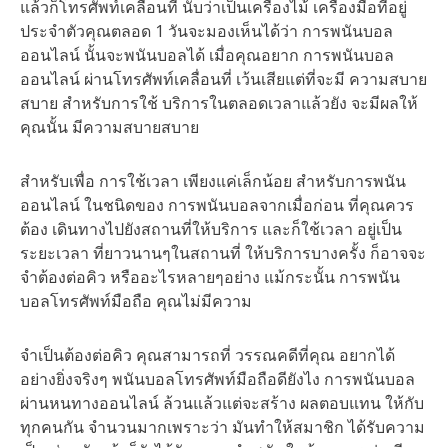
แล้วก็โทรศัพท์เคลื่อนที่ นับว่าเป็นเครื่องไม้ เครื่องมือที่อยู่
ประจำตัวคุณตลอด 1 วันจะมองเห็นได้ว่า การพนันบอล
ออนไลน์ นั้นจะพนันบอลได้ เมื่อคุณอยาก การพนันบอล
ออนไลน์ ผ่านโทรศัพท์เคลื่อนที่ เว้นเสียแต่ที่จะมี ความสบาย
สบาย สำหรับการใช้ บริการในตลอดเวลาแล้วยัง จะมีผลให้
คุณนั้น มีความสบายสบาย
สำหรับเพื่อ การใช้เวลา เพียงแค่เล็กน้อย สำหรับการพนัน
ออนไลน์ ในชนิดของ การพนันบอลจากเมื่อก่อน ที่คุณควร
ต้อง เดินทางไปยังสถานที่ให้บริการ และก็ใช้เวลา อยู่เป็น
ระยะเวลา ที่ยาวนานๆในสถานที่ ให้บริการบางครั้ง ก็อาจจะ
จำต้องต่อคิว หรืออะไรหลายๆอย่าง แม้กระนั้น การพนัน
บอลโทรศัพท์มือถือ คุณไม่มีความ
จำเป็นต้องต่อคิว คุณสามารถที่ วรรณคดีที่คุณ อยากได้
อย่างยิ่งจริงๆ พนันบอลโทรศัพท์มือถือดียังไง การพนันบอล
ผ่านหนทางออนไลน์ ล้วนแล้วแต่จะสร้าง ผลตอบแทน ให้กับ
ทุกคนกัน จำนวนมากเพราะว่า มันทำให้สมาชิก ได้รับความ