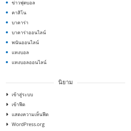
ข่าวฟุตบอล
คาสิโน
บาคาร่า
บาคาร่าออนไลน์
พนันออนไลน์
แทงบอล
แทงบอลออนไลน์
นิยาม
เข้าสู่ระบบ
เข้าฟีด
แสดงความเห็นฟีด
WordPress.org