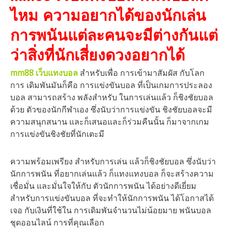
ไหม ความอยากได้ของนักเล่น
การพนันแต่ละคนจะมีต่างกันแต่
ว่าสิ่งที่นักเสี่ยงดวงอยากได้
mm88 เว็บแทงบอล
สำหรับเพื่อ การเข้ามาสัมผัส กับโลก
การ เดิมพันมันก็คือ การแข่งขันบอล ที่เป็นเกมการประลอง
บอล สามารถสร้าง พลังสำหรับ ในการเล่นแล้ว ก็ชิงชัยบอล
ด้วย ตัวของนักกีฬาเอง ซึ่งนับว่าการแข่งขัน ชิงชัยบอลจะมี
ความสนุกสนาน และก็เสนอและก็ร่วมคืนนั้น ก็มาจากเกม
การแข่งขันชิงชัยที่นักเตะมี
ความพร้อมเพรียง สำหรับการเล่น แล้วก็ชิงชัยบอล ซึ่งนับว่า
นักการพนัน ที่อยากเล่นแล้ว ก็แทงแทงบอล ก็จะสร้างความ
เชื่อมั่น และมั่นใจให้กับ ตัวนักการพนัน ได้อย่างดีเยี่ยม
สำหรับการแข่งขันบอล ที่จะทำให้นักการพนัน ได้โอกาสได้
เจอ กับเงินที่ใช้ใน การเดิมพันจำนวนไม่น้อยมาย พนันบอล
ชุดออนไลน์ การที่คุณเลือก