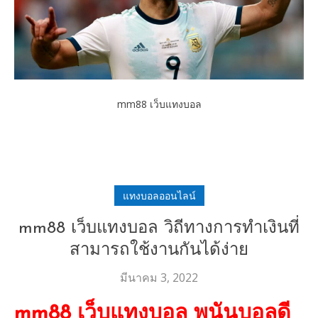
mm88 เว็บแทงบอล
แทงบอลออนไลน์
mm88 เว็บแทงบอล วิถีทางการทำเงินที่
สามารถใช้งานกันได้ง่าย
มีนาคม 3, 2022
mm88 เว็บแทงบอล พนันบอลดี