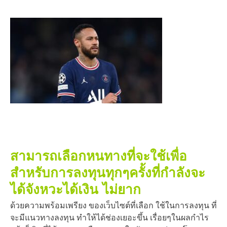
สามารถเลือกหนทางที่จะใช้เพื่อ
สำหรับการลงทุนทุกๆครั้งที่กำลังจะ
ได้จังหวะได้เงิน ไม่ยาก
ด้วยความพร้อมเพรียง ของเว็บไซต์ที่เลือก ใช้ในการลงทุน ที่
จะมีแนวทางลงทุน ทำให้ได้ช่องเยอะขึ้น เรื่อยๆในผลกำไร