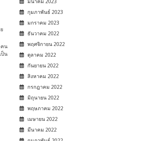
มีนาคม 2023
กุมภาพันธ์ 2023
ร
มกราคม 2023
วย
ธันวาคม 2022
พฤศจิกายน 2022
ุกคน
เป็น
ตุลาคม 2022
กันยายน 2022
สิงหาคม 2022
กรกฎาคม 2022
มิถุนายน 2022
พฤษภาคม 2022
เมษายน 2022
มีนาคม 2022
กุมภาพันธ์ 2022