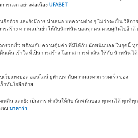
็นการแจก อย่างต่อเนื่อง
UFABET
อีกด้วย และยังมีการ นำเสนอ บทความต่าง ๆ ไม่ว่าจะเป็น วิธีกา
นการสร้าง ความแม่นยำ ให้กับนักพนัน บอลทุกคน ควบคู่กันไปอีกด้
วกรวดเร็ว พร้อมกับ ความคุ้มค่า ที่มีให้กับ นักพนันบอล ในยุคนี้ ท
ื่นเต้น เร้าใจ ที่เป็นการสร้าง โอกาส การทำเงิน ให้กับ นักพนัน ได้
ส กับเว็บแทงบอล ออนไลน์ ยูฟ่าเบท กับความสะดวก รวดเร็ว ของ
เร็วทันใจอีกด้วย
พลิน และยัง เป็นการ ทำเงินให้กับ นักพนันบอล ทุกคนได้ ทุกที่ทุก
ัดเจน
บาคาร่า