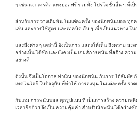
ๆ เช่น แจกเครดิต แทงบอลฟรี รวมทั้ง โปรโมชั่นอื่น ๆ ที่เป
สำหรับการ วางเดิมพัน ในแต่ละครั้ง ของนักพนันบอล ทุกคน
เล่น และการใช้สูตร และเทคนิค อื่น ๆ เพื่อเป็นแนวทาง ใ
และสิ่งต่าง ๆ เหล่านี้ ยังเป็นการ แสดงให้เห็น ถึงความ สะด
อย่างเห็น ได้ชัด และยังคงเป็น เกมส์การพนัน ที่สร้าง ความต
อย่างดี
ดังนั้น จึงเป็นโอกาส ทำเงิน ของนักพนัน กับการ ได้สัมผั
เทคโนโลยี ในปัจจุบัน ที่ทำให้ การลงทุน ในแต่ละครั้ง รวด
กับเกม การพนันบอล ทุกรูปแบบ ที่ เป็นการสร้าง ความเพลิดเ
เวลาอีกด้วย จึงเป็น ความคุ้มค่า สำหรับนักพนัน ได้อย่างช