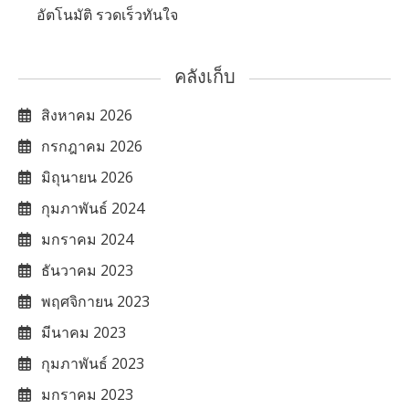
อัตโนมัติ รวดเร็วทันใจ
คลังเก็บ
สิงหาคม 2026
กรกฎาคม 2026
มิถุนายน 2026
กุมภาพันธ์ 2024
มกราคม 2024
ธันวาคม 2023
พฤศจิกายน 2023
มีนาคม 2023
กุมภาพันธ์ 2023
มกราคม 2023