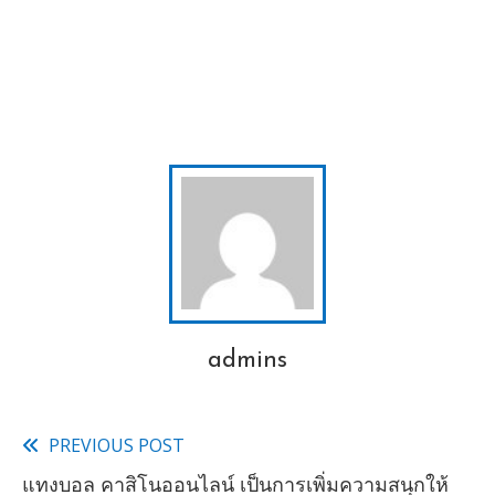
admins
PREVIOUS POST
Read
แทงบอล คาสิโนออนไลน์ เป็นการเพิ่มความสนุกให้