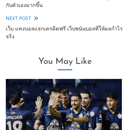
more
กับตัวเองมากขึ้น
articles
NEXT POST
เว็บ แทงบอลแจกเครดิตฟรี เว็บพนันบอลที่ให้ผลกำไร
จริง
You May Like