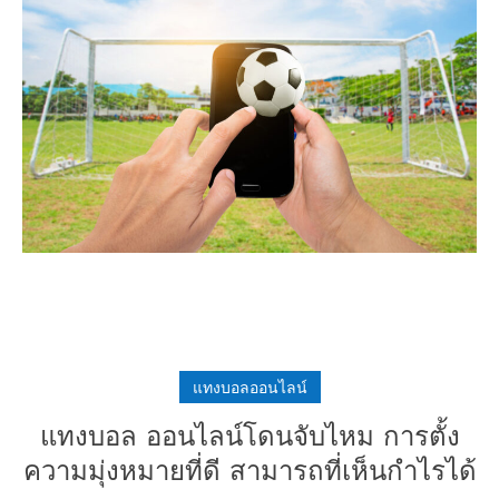
แทงบอลออนไลน์
แทงบอล ออนไลน์โดนจับไหม การตั้ง
ความมุ่งหมายที่ดี สามารถที่เห็นกำไรได้