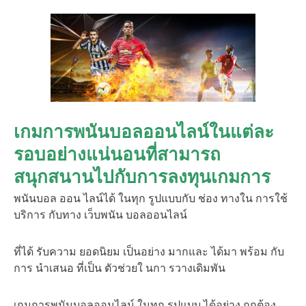
เกมการพนันบอลออนไลน์ในแต่ละ
รอบอย่างแน่นอนที่สามารถ
สนุกสนานไปกับการลงทุนเกมการ
พนันบอล ออน ไลน์ได้ ในทุก รูปแบบกับ ช่อง ทางใน การใช้
บริการ กับทาง เว็บพนัน บอลออนไลน์
ที่ได้ รับความ ยอดนิยม เป็นอย่าง มากและ ได้มา พร้อม กับ
การ นำเสนอ ที่เป็น ตัวช่วยใ นกา รวางเดิมพัน
เกมการพนันบอลออนไลน์ ในทุก รูปแบบ ได้อย่าง ถูกต้อง