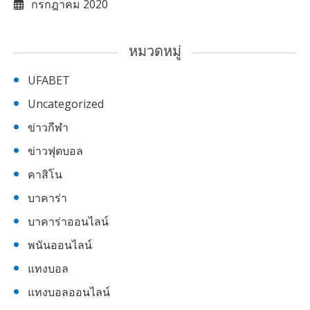
กรกฎาคม 2020
หมวดหมู่
UFABET
Uncategorized
ข่าวกีฬา
ข่าวฟุตบอล
คาสิโน
บาคาร่า
บาคาร่าออนไลน์
พนันออนไลน์
แทงบอล
แทงบอลออนไลน์