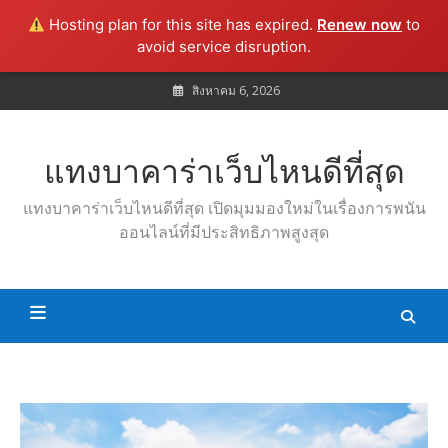
Hosting plan for this site has expired.
Renew now
to
avoid service disruption.
Skip
สิงหาคม 6, 2026
to
content
แทงบาคาร่าเว็บไหนดีที่สุด
แทงบาคาร่าเว็บไหนดีที่สุด เปิดมุมมองใหม่ในเรื่องการพนัน
ออนไลน์ที่มีประสิทธิภาพสูงสุด