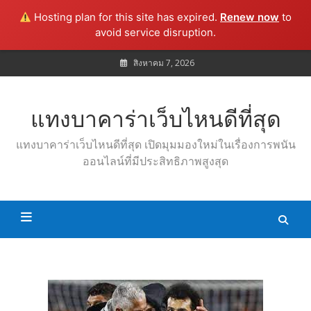
Hosting plan for this site has expired.
Renew now
to
avoid service disruption.
Skip
สิงหาคม 7, 2026
to
content
แทงบาคาร่าเว็บไหนดีที่สุด
แทงบาคาร่าเว็บไหนดีที่สุด เปิดมุมมองใหม่ในเรื่องการพนัน
ออนไลน์ที่มีประสิทธิภาพสูงสุด