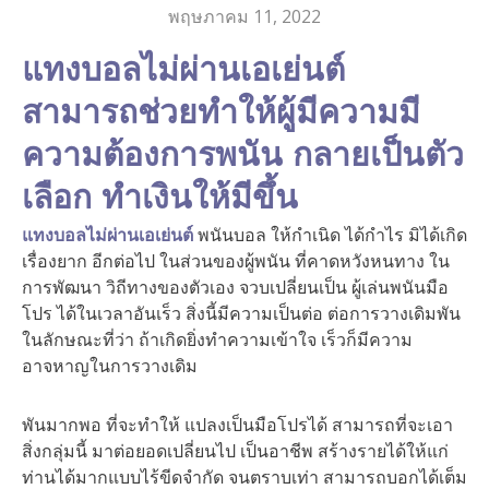
พฤษภาคม 11, 2022
แทงบอลไม่ผ่านเอเย่นต์
สามารถช่วยทำให้ผู้มีความมี
ความต้องการพนัน กลายเป็นตัว
เลือก ทำเงินให้มีขึ้น
แทงบอลไม่ผ่านเอเย่นต์
พนันบอล ให้กำเนิด ได้กำไร มิได้เกิด
เรื่องยาก อีกต่อไป ในส่วนของผู้พนัน ที่คาดหวังหนทาง ใน
การพัฒนา วิถีทางของตัวเอง จวบเปลี่ยนเป็น ผู้เล่นพนันมือ
โปร ได้ในเวลาอันเร็ว สิ่งนี้มีความเป็นต่อ ต่อการวางเดิมพัน
ในลักษณะที่ว่า ถ้าเกิดยิ่งทำความเข้าใจ เร็วก็มีความ
อาจหาญในการวางเดิม
พันมากพอ ที่จะทำให้ แปลงเป็นมือโปรได้ สามารถที่จะเอา
สิ่งกลุ่มนี้ มาต่อยอดเปลี่ยนไป เป็นอาชีพ สร้างรายได้ให้แก่
ท่านได้มากแบบไร้ขีดจำกัด จนตราบเท่า สามารถบอกได้เต็ม