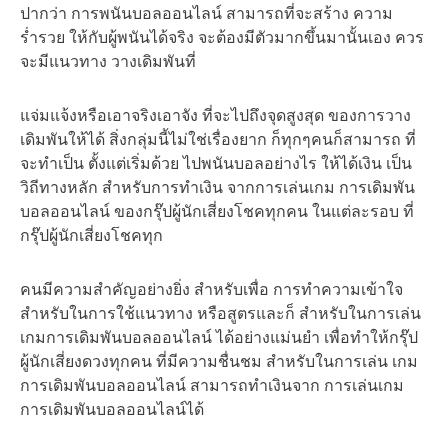
ปากว่า การพนันบอลออนไลน์ สามารถที่จะสร้าง ความ
ร่ำรวย ให้กับผู้พนันได้จริง จะต้องมีตัวมากขึ้นมานั้นเอง ควร
จะมีแนวทาง วางเดิมพันที่
แจ่มแจ้งหรือเอาจริงเอาจัง ที่จะไปถึงจุดสูงสุด ของการวาง
เดิมพันให้ได้ สิ่งกลุ่มนี้ไม่ใช่เรื่องยาก ก็ทุกๆคนก็สามารถ ที่
จะทำเป็น ตั้งแต่เริ่มด้วย ไปพนันบอลอย่างไร ให้ได้เงิน เป็น
วิถีทางหลัก สำหรับการทำเงิน จากการเล่นเกม การเดิมพัน
บอลออนไลน์ ของกรุ๊ปผู้นักเสี่ยงโชคทุกคน ในแต่ละรอบ ที่
กรุ๊ปผู้นักเสี่ยงโชคทุก
คนมีความสำคัญอย่างยิ่ง สำหรับเพื่อ การทำความเข้าใจ
สำหรับในการใช้แนวทาง หรือสูตรและก็ สำหรับในการเล่น
เกมการเดิมพันบอลออนไลน์ ได้อย่างแม่นยำ เพื่อทำให้กรุ๊ป
ผู้นักเสี่ยงดวงทุกคน ที่มีความชื่นชม สำหรับในการเล่น เกม
การเดิมพันบอลออนไลน์ สามารถทำเงินจาก การเล่นเกม
การเดิมพันบอลออนไลน์ได้