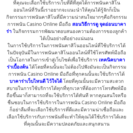
ที่คุณจะเลือกใช้บริการเว็บที่ดีที่สุดได้
การพนันคาสิโน
ออนไลน์ที่วันนี้เราอยากจะแนะนำให้คุณได้รู้จักก็เป็น
กิจกรรมการพนันคาสิโนที่มีความน่าสนใจมากๆคือกิจกรรม
การพนัน Casino Online มือถือ
สอนวิธีการดู จุดอ่อนบาคา
ร่า
ในกิจกรรมการพัฒนาตอบสนองความต้องการของลูกค้า
ได้เป็นอย่างดีอย่างแน่นอน
ในการใช้บริการในการพนันคาสิโนออนไลน์ที่ใช้บริการได้
ในปัจจุบันมีในการพนันคาสิโนออนไลน์ที่ใช้โทรศัพท์มือถือ
เป็นโอกาสในการเข้าสู่เว็บไซต์เพื่อใช้บริการ
เทคนิคบาคา
ร่าเบื้องต้น
ได้โดยที่คนนั้นจะไม่ต้องไปฟังมันจะเป็นกิจกรรม
การพนัน Casino Online มือถือที่ทุกคนนั้นจะใช้บริการได้
บาคาร่าเว็บไหนดี ไว้ใจได้
โดยที่คุณนั้นจะมีความสะดวก
สบายในการใช้บริการได้ทุกที่ทุกเวลาที่ต้องการโทรศัพท์มือ
ถือขึ้นมาก็สามารถที่จะใช้บริการได้ทันที
หากคุณสนใจหรือ
ชื่นชอบในการใช้บริการในการพนัน Casino Online มือถือ
ก็อย่าลืมที่จะเลือกใช้บริการที่ดีและมีความน่าเชื่อถือและ
เลือกใช้บริการกับการพนันที่จะทำให้คุณได้ใช้บริการได้เลย
ที่คุณนั้นจะมีความปลอดภัยและสนุกสนาน