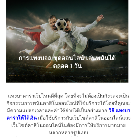
การแทงบอล ชุดออนไลน์ เล่นพนันได้
ตลอด 1 วัน
แทงบาคาร่าเว็บไหนดีที่สุด โดยที่จะไม่ต้องเป็นกังวลจะเป็น
กิจกรรมการพนันคาสิโนออนไลน์ที่ใช้บริการได้
โดยที่คุณจะ
มีความแปลกเวลาและค่าใช้จ่ายได้เป็นอย่างมาก
วิธี แทงบา
คาร่าให้ได้เงิน
เมื่อใช้บริการกับเว็บไซต์คาสิโนออนไลน์และ
เว็บไซต์คาสิโนออนไลน์ในต้องมีการให้บริการมากมาย
หลากหลายรูปแบบ