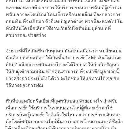
เป็นไปได้ ไม่ว่าจะเป็น ตัวเลือกการพนัน ในแบบใด ซึ่งก็เลย
หลายต่อหลายที ของการให้บริการ ระหว่างพนัน ที่ผู้เข้าร่วม
พนัน อาจจะโดนโกง โดนเบี้ยวหรือหลบเลี่ยง ที่จะกล่าวการ
ถอนเงิน ที่จะเกิดมา ซึ่งก็เลยปัญหาต่างๆ พวกนี้จะหมดไป ใน
ทันทีทันใด เมื่อเลือกใช้งาน กับเว็บไซต์พนัน ยูฟ่าเบทที่
สามารถจะช่วยสร้าง
จังหวะที่ดีให้เกิดขึ้น กับทุกคน มันเป็นเสมือน การเปลี่ยนเป็น
ตัวเลือก ที่เยี่ยมที่สุด ให้เกิดขึ้นกับ การเข้าไปทำเงิน ไม่ว่าจะ
เป็น ตัวเลือกการพนันแบบใด จะได้โอกาส ให้กำเนิดปัญหา
ให้กับผู้เข้าร่วมพนัน หากคุณสามารถ ที่จะหาข้อมูล พวกนี้
บางครั้งอาจ จะเป็นไปได้ว่า จะได้ช่อง ให้แก่ท่านได้เจอ กับ
วิถีทางของการเดิม
พันที่ปลอดภัยหรือเยี่ยมที่สุดพนันบอล จ่ายอย่างไร สำหรับ
เพื่อการเข้าใช้บริการในระบบออนไลน์ผู้ที่เคยเข้ามาใช้
บริการก็จะรู้และเข้าใจดีแล้วใช่ไหมล่ะว่าการชำระเงินของ
เว็บไซต์พนันบอลออนไลน์นั้นจะเป็นการโอนผ่านแบงค์ซึ่งถือ
ได้ว่าเรื่องที่ตอบปัญหาได้มากกว่าจริงๆเพราะการโอนเงิน