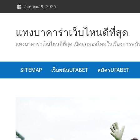
Skip
สิงหาคม 9, 2026
to
content
แทงบาคาร่าเว็บไหนดีที่สุด
แทงบาคาร่าเว็บไหนดีที่สุด เปิดมุมมองใหม่ในเรื่องการพนั
SITEMAP
เว็บพนันUFABET
สมัครUFABET