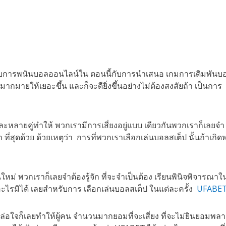
เอง กับการพนันบอลออนไลน์ใน ตอนนี้กับการนำเสนอ เกมการเดิมพันบ
มากมายให้เยอะขึ้น และก็จะดียิ่งขึ้นอย่างไม่ต้องสงสัยถ้า เป็นการ
้งละหลายคู่ทำให้ พวกเรามีการเสี่ยงอยู่แบบ เดียวกันพวกเราก็เลยจำ
่ำ ที่สุดด้วย ด้วยเหตุว่า การที่พวกเราเลือกเล่นบอลสเต็ป นั้นถ้าเกิ
นใหม่ พวกเราก็เลยจำต้องรู้จัก ที่จะจำเป็นต้อง เรียนพินิจพิจารณาใ
ะไรมิได้ เลยสำหรับการ เลือกเล่นบอลสเต็ป ในแต่ละครั้ง
UFABE
งที่ ล่อใจก็เลยทำให้ผู้คน จำนวนมากยอมที่จะเสี่ยง ที่จะไม่ยินยอมพล