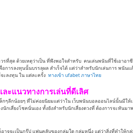
วรที่สุด ด้วยเหตุว่าเป็น ที่พึงพอใจสำหรับ คนเล่นพนันที่ใช้เอาอาช
เพื่อการลงทุนนั้นบรรลุผล สำเร็จได้ แต่ว่าสำหรับนักเล่นการ พนันแล
่จะลงทุน ใน แต่ละครั้ง
ทางเข้า ufabet ภาษาไทย
ละแนวทางการเล่นที่ดีเลิศ
กๆลีกน้อยๆ ที่ไม่ค่อยนิยมแต่ว่าใน เว็บพนันบอลออนไลน์นั้นมีให้เ
กเสี่ยงโชคนั่นเอง ทั้งยังสำหรับนักเสี่ยงดวงที่ ต้องการจะหันมา
็อาจจะเป็นกรุ๊ป แฟนคลับของกลุ่มใด กลุ่มหนึ่ง แต่ว่าสิ่งที่ทำให้กลุ