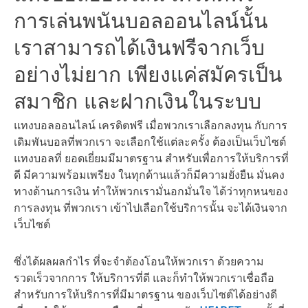
การเล่นพนันบอลออนไลน์นั้น
เราสามารถได้เงินฟรีจากเว็บ
อย่างไม่ยาก เพียงแค่สมัครเป็น
สมาชิก และฝากเงินในระบบ
แทงบอลออนไลน์ เครดิตฟรี เมื่อพวกเราเลือกลงทุน กับการ
เดิมพันบอลที่พวกเรา จะเลือกใช้แต่ละครั้ง ต้องเป็นเว็บไซต์
แทงบอลที่ ยอดเยี่ยมมีมาตรฐาน สำหรับเพื่อการให้บริการที่
ดี มีความพร้อมเพรียง ในทุกด้านแล้วก็มีความยั่งยืน มั่นคง
ทางด้านการเงิน ทำให้พวกเรามั่นอกมั่นใจ ได้ว่าทุกหนของ
การลงทุน ที่พวกเรา เข้าไปเลือกใช้บริการนั้น จะได้เงินจาก
เว็บไซต์
ซึ่งได้ผลผลกำไร ที่จะจำต้องโอนให้พวกเรา ด้วยความ
รวดเร็วจากการ ให้บริการที่ดี และก็ทำให้พวกเราเชื่อถือ
สำหรับการให้บริการที่มีมาตรฐาน ของเว็บไซต์ได้อย่างดี