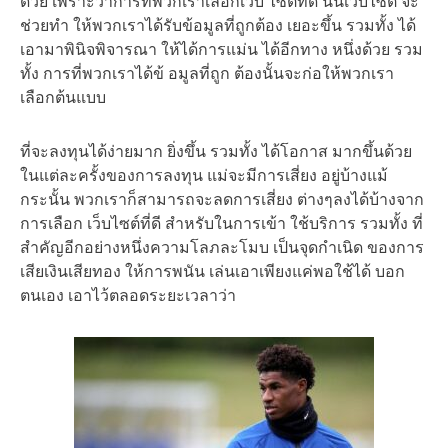
ด้วย เพราะว่าการที่พวกเราเลือกเว็บ ไซต์ที่ดี นั้นเว็บไซต์ จะ
ช่วยทำ ให้พวกเราได้รับข้อมูลที่ถูกต้อง เยอะขึ้น รวมทั้ง ได้
เอามาพินิจพิจารณา ให้ได้การแม่น ได้อีกทาง หนึ่งด้วย รวม
ทั้ง การที่พวกเราได้ข้ อมูลที่ถูก ต้องนั้นจะก่อให้พวกเรา
เลือกต้นแบบ
ที่จะลงทุนได้ง่ายมาก ยิ่งขึ้น รวมทั้ง ได้โอกาส มากขึ้นด้วย
ในแต่ละครั้งของการลงทุน แม่จะมีการเสี่ยง อยู่บ้างแม้
กระนั้น พวกเราก็สามารถจะลดการเสี่ยง ต่างๆลงได้บ้างจาก
การเลือก เว็บไซต์ที่ดี สำหรับในการเข้า ใช้บริการ รวมทั้ง ที่
สำคัญอีกอย่างหนึ่งความโลภละโมบ เป็นจุดกำเนิด ของการ
เสียเงินเสียทอง ให้การพนัน เล่นเอาเพียงแค่พอใช้ได้ บอก
ตนเอง เอาไว้ตลอดระยะเวลาว่า