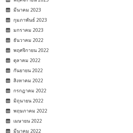
มีนาคม 2023
กุมภาพันธ์ 2023
มกราคม 2023
ธันวาคม 2022
พฤศจิกายน 2022
ตุลาคม 2022
กันยายน 2022
สิงหาคม 2022
กรกฎาคม 2022
มิถุนายน 2022
พฤษภาคม 2022
เมษายน 2022
มีนาคม 2022