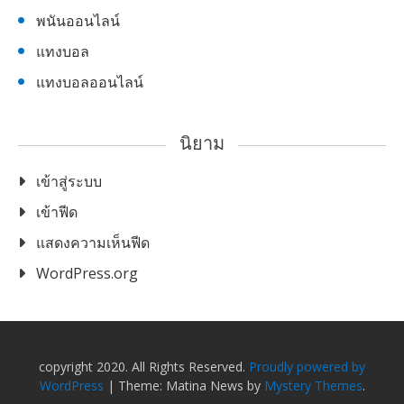
พนันออนไลน์
แทงบอล
แทงบอลออนไลน์
นิยาม
เข้าสู่ระบบ
เข้าฟีด
แสดงความเห็นฟีด
WordPress.org
copyright 2020. All Rights Reserved.
Proudly powered by
WordPress
|
Theme: Matina News by
Mystery Themes
.