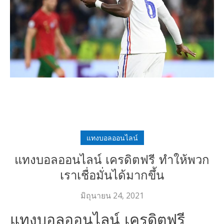
แทงบอลออนไลน์
แทงบอลออนไลน์ เครดิตฟรี ทำให้พวก
เราเชื่อมั่นได้มากขึ้น
มิถุนายน 24, 2021
แทงบอลออนไลน์ เครดิตฟรี