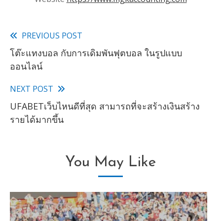
PREVIOUS POST
Read
โต๊ะแทงบอล กับการเดิมพันฟุตบอล ในรูปแบบ
more
ออนไลน์
articles
NEXT POST
UFABETเว็บไหนดีที่สุด สามารถที่จะสร้างเงินสร้าง
รายได้มากขึ้น
You May Like