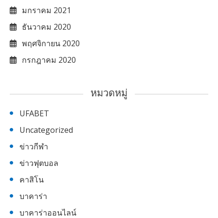
มกราคม 2021
ธันวาคม 2020
พฤศจิกายน 2020
กรกฎาคม 2020
หมวดหมู่
UFABET
Uncategorized
ข่าวกีฬา
ข่าวฟุตบอล
คาสิโน
บาคาร่า
บาคาร่าออนไลน์