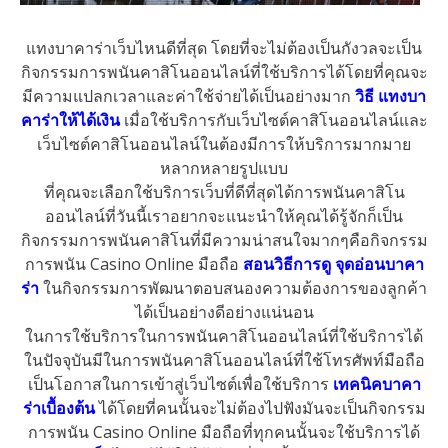
แทงบาคาร่าเว็บไหนดีที่สุด โดยที่จะไม่ต้องเป็นกังวลจะเป็น
กิจกรรมการพนันคาสิโนออนไลน์ที่ใช้บริการได้
โดยที่คุณจะ
มีความแปลกเวลาและค่าใช้จ่ายได้เป็นอย่างมาก
วิธี แทงบา
คาร่าให้ได้เงิน
เมื่อใช้บริการกับเว็บไซต์คาสิโนออนไลน์และ
เว็บไซต์คาสิโนออนไลน์ในต้องมีการให้บริการมากมาย
หลากหลายรูปแบบ
ที่คุณจะเลือกใช้บริการเว็บที่ดีที่สุดได้
การพนันคาสิโน
ออนไลน์ที่วันนี้เราอยากจะแนะนำให้คุณได้รู้จักก็เป็น
กิจกรรมการพนันคาสิโนที่มีความน่าสนใจมากๆคือกิจกรรม
การพนัน Casino Online มือถือ
สอนวิธีการดู จุดอ่อนบาคา
ร่า
ในกิจกรรมการพัฒนาตอบสนองความต้องการของลูกค้า
ได้เป็นอย่างดีอย่างแน่นอน
ในการใช้บริการในการพนันคาสิโนออนไลน์ที่ใช้บริการได้
ในปัจจุบันมีในการพนันคาสิโนออนไลน์ที่ใช้โทรศัพท์มือถือ
เป็นโอกาสในการเข้าสู่เว็บไซต์เพื่อใช้บริการ
เทคนิคบาคา
ร่าเบื้องต้น
ได้โดยที่คนนั้นจะไม่ต้องไปฟังมันจะเป็นกิจกรรม
การพนัน Casino Online มือถือที่ทุกคนนั้นจะใช้บริการได้