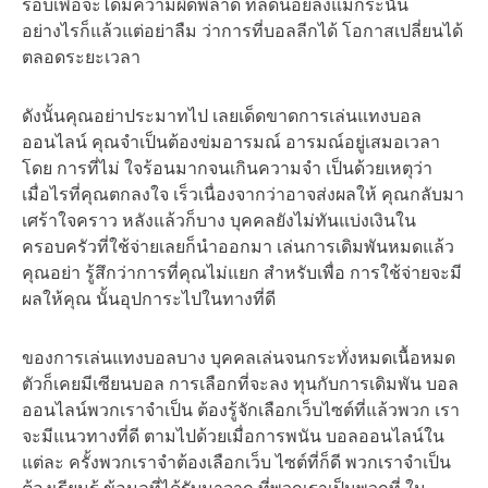
รอบเพื่อจะได้มีความผิดพลาด ที่ลดน้อยลงแม้กระนั้น
อย่างไรก็แล้วแต่อย่าลืม ว่าการที่บอลลีกได้ โอกาสเปลี่ยนได้
ตลอดระยะเวลา
ดังนั้นคุณอย่าประมาทไป เลยเด็ดขาดการเล่นแทงบอล
ออนไลน์ คุณจำเป็นต้องข่มอารมณ์ อารมณ์อยู่เสมอเวลา
โดย การที่ไม่ ใจร้อนมากจนเกินความจำ เป็นด้วยเหตุว่า
เมื่อไรที่คุณตกลงใจ เร็วเนื่องจากว่าอาจส่งผลให้ คุณกลับมา
เศร้าใจคราว หลังแล้วก็บาง บุคคลยังไม่ทันแบ่งเงินใน
ครอบครัวที่ใช้จ่ายเลยก็นำออกมา เล่นการเดิมพันหมดแล้ว
คุณอย่า รู้สึกว่าการที่คุณไม่แยก สำหรับเพื่อ การใช้จ่ายจะมี
ผลให้คุณ นั้นอุปการะไปในทางที่ดี
ของการเล่นแทงบอลบาง บุคคลเล่นจนกระทั่งหมดเนื้อหมด
ตัวก็เคยมีเซียนบอล การเลือกที่จะลง ทุนกับการเดิมพัน บอล
ออนไลน์พวกเราจำเป็น ต้องรู้จักเลือกเว็บไซต์ที่แล้วพวก เรา
จะมีแนวทางที่ดี ตามไปด้วยเมื่อการพนัน บอลออนไลน์ใน
แต่ละ ครั้งพวกเราจำต้องเลือกเว็บ ไซต์ที่ก็ดี พวกเราจำเป็น