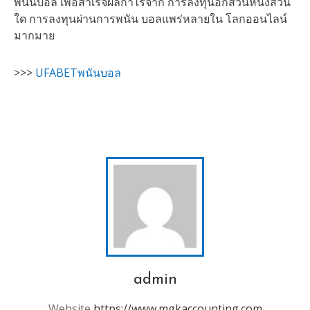
พนันบอล เพื่อสำเร็จผลกำไรจาก การลงทุนอีกส่วนหนึ่งส่วน
ใด การลงทุนผ่านการพนัน บอลแพร่หลายใน โลกออนไลน์
มากมาย
>>>
UFABETพนันบอล
admin
Website
https://www.mgkaccounting.com