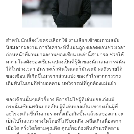
สำหรับนักเสี่ยงโชคจะเลือกใช้ งานเลือกเข้าชมตามสมัย
นิยมจากผลงาน การวิเคราะห์ที่แม่นถูก ตลอดตอนช่วงเวลา
ก่อนหน้าที่ผ่านมาผลงานของเซียน เหล่านี้สามารถ ช่วยให้
ความโด่งดังของเซียน แปลงเป็นที่รู้จักของนัก เล่นการพนัน
ได้ในช่วงเวลา อันรวดเร็วทันใจและก็มันจะมี ผลถึงรายได้
ของเซียน ที่เกิดขึ้นมาจากส่วนแบ่ง ของกำไรจากการวาง
เดิมพันในเกมกีฬาบอลตาม บทวิจารณ์ที่ถูกต้องแม่นยำ
ของเซียนนั้นๆแล้วก็บาง ทีอาจไม่ใช่ผู้ที่เล่นบอลเก่งแม้
กระนั้นเซียนพนันบอลเป็น ผู้ที่เล่นบอลเป็น เขาจะเป็นผู้ที่
อะไรจะเกิดขึ้นในเกมรวมทั้งเมื่อเกิดขึ้น แล้วผลของเกมจะ
เป็นไปในแนว ทางใดโดยที่ไม่รีบจนถึง เหลือเกินเนื่องจาก
เมื่อใด ครั้งใดก็ตามคุณคิด คุณก็จะต้องคืนคำนวที่หลาย