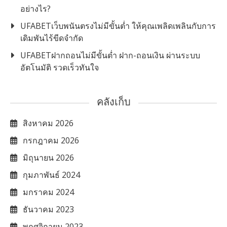
อย่างไร?
UFABETเว็บพนันตรงไม่มีขั้นต่ำ ให้คุณเพลิดเพลินกับการ
เดิมพันไร้ขีดจำกัด
UFABETฝากถอนไม่มีขั้นต่ำ ฝาก-ถอนเงิน ผ่านระบบ
อัตโนมัติ รวดเร็วทันใจ
คลังเก็บ
สิงหาคม 2026
กรกฎาคม 2026
มิถุนายน 2026
กุมภาพันธ์ 2024
มกราคม 2024
ธันวาคม 2023
พฤศจิกายน 2023