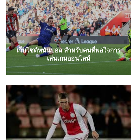
เว็บไซต์พนันบอล สำหรับคนที่พอใจการ
เล่นเกมออนไลน์