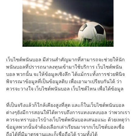
เว็บไซต์พนันบอล มีส่วนสำคัญมากที่สามารถจะช่วยให้นัก
พนันบอลที่ปรารถนาลงทุนเข้ามาใช้บริการ เว็บไซต์พนัน
บอล พวกนั้น จะให้ข้อมูลเชิงลึก ได้แม้กระทั้งการช่วยพินิจ
พิจารณาข้อมูลที่เป็นข้อมูลดิบ เพื่อเอามาเปรียบกันได้ ว่า
ควรจะวางใจ เว็บไซต์พนันบอล เว็บไซต์ไหน เพื่อได้ข้อมูล
ที่เป็นจริงแล้วก็ใกล้เคียงสูงที่สุด และก็ในเว็บไซต์พนันบอล
ต่างๆยังมีการสอนให้ได้ทารบถึงการแทงแทงบอล ว่าพวกเรา
ควรจะทราบอะไรบ้างเว็บไซต์พนันบอลเสนอแนะ ด้วยเหตุว่า
ข้อมูลพวกนั้นจำต้องเลือกเล่าเรียนมาจากเว็บไซต์บอลเชื่อ
ถือได้ที่มีมาตรฐานและก็เชื่อถือได้ รวมทั้งได้