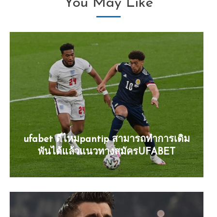
You May Like
ufabet ดีไหมpantip สามารถทำการเดิม
พันได้แล้วแนวทางสมัครUFABET