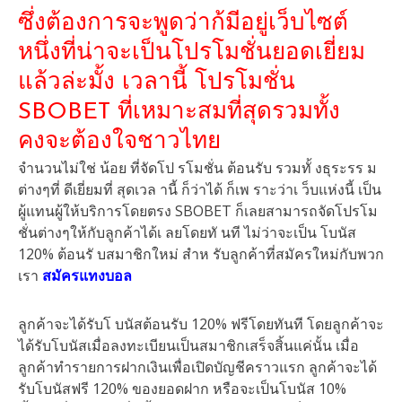
ซึ่งต้องการจะพูดว่าก้มีอยู่เว็บไซต์
หนึ่งที่น่าจะเป็นโปรโมชั่นยอดเยี่ยม
แล้วล่ะมั้ง เวลานี้ โปรโมชั่น
SBOBET ที่เหมาะสมที่สุดรวมทั้ง
คงจะต้องใจชาวไทย
จำนวนไม่ใช่ น้อย ที่จัดโป รโมชั่น ต้อนรับ รวมทั้ งธุระรร ม
ต่างๆที่ ดีเยี่ยมที่ สุดเวล านี้ ก็ว่าได้ ก็เพ ราะว่าเ ว็บแห่งนี้ เป็น
ผู้แทนผู้ให้บริการโดยตรง SBOBET ก็เลยสามารถจัดโปรโม
ชั่นต่างๆให้กับลูกค้าได้เ ลยโดยทั นที ไม่ว่าจะเป็น โบนัส
120% ต้อนรั บสมาชิกใหม่ สำห รับลูกค้าที่สมัครใหม่กับพวก
เรา
สมัครแทงบอล
ลูกค้าจะได้รับโ บนัสต้อนรับ 120% ฟรีโดยทันที โดยลูกค้าจะ
ได้รับโบนัสเมื่อลงทะเบียนเป็นสมาชิกเสร็จสิ้นแค่นั้น เมื่อ
ลูกค้าทำรายการฝากเงินเพื่อเปิดบัญชีคราวแรก ลูกค้าจะได้
รับโบนัสฟรี 120% ของยอดฝาก หรือจะเป็นโบนัส 10%