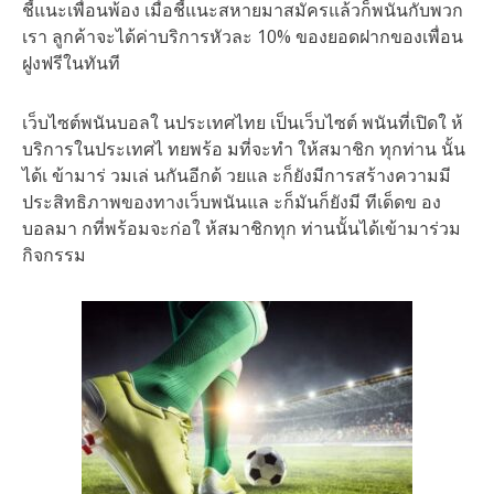
ชี้แนะเพื่อนพ้อง เมื่อชี้แนะสหายมาสมัครแล้วก็พนันกับพวก
เรา ลูกค้าจะได้ค่าบริการหัวละ 10% ของยอดฝากของเพื่อน
ฝูงฟรีในทันที
เว็บไซต์พนันบอลใ นประเทศไทย เป็นเว็บไซต์ พนันที่เปิดใ ห้
บริการในประเทศไ ทยพร้อ มที่จะทำ ให้สมาชิก ทุกท่าน นั้น
ได้เ ข้ามาร่ วมเล่ นกันอีกด้ วยแล ะก็ยังมีการสร้างความมี
ประสิทธิภาพของทางเว็บพนันแล ะก็มันก็ยังมี ทีเด็ดข อง
บอลมา กที่พร้อมจะก่อใ ห้สมาชิกทุก ท่านนั้นได้เข้ามาร่วม
กิจกรรม