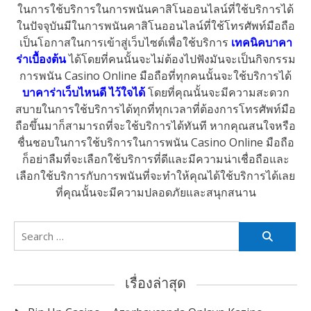
ในการใช้บริการในการพนันคาสิโนออนไลน์ที่ใช้บริการได้
ในปัจจุบันมีในการพนันคาสิโนออนไลน์ที่ใช้โทรศัพท์มือถือ
เป็นโอกาสในการเข้าสู่เว็บไซต์เพื่อใช้บริการ
เทคนิคบาคา
ร่าเบื้องต้น
ได้โดยที่คนนั้นจะไม่ต้องไปฟังมันจะเป็นกิจกรรม
การพนัน Casino Online มือถือที่ทุกคนนั้นจะใช้บริการได้
บาคาร่าเว็บไหนดี ไว้ใจได้
โดยที่คุณนั้นจะมีความสะดวก
สบายในการใช้บริการได้ทุกที่ทุกเวลาที่ต้องการโทรศัพท์มือ
ถือขึ้นมาก็สามารถที่จะใช้บริการได้ทันที
หากคุณสนใจหรือ
ชื่นชอบในการใช้บริการในการพนัน Casino Online มือถือ
ก็อย่าลืมที่จะเลือกใช้บริการที่ดีและมีความน่าเชื่อถือและ
เลือกใช้บริการกับการพนันที่จะทำให้คุณได้ใช้บริการได้เลย
ที่คุณนั้นจะมีความปลอดภัยและสนุกสนาน
Search
for:
เรื่องล่าสุด