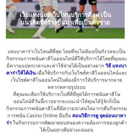
เว็บแทงบอลเว็บไหนบริการดีสุด เป็น
แนวคิดที่สร้างขึ้นมาเพื่อเป็นตัวช่วย
แทงบาคาร่าเว็บไหนดีที่สุด โดยที่จะไม่ต้องเป็นกังวลจะเป็น
กิจกรรมการพนันคาสิโนออนไลน์ที่ใช้บริการได้
โดยที่คุณจะ
มีความแปลกเวลาและค่าใช้จ่ายได้เป็นอย่างมาก
วิธี แทงบา
คาร่าให้ได้เงิน
เมื่อใช้บริการกับเว็บไซต์คาสิโนออนไลน์และ
เว็บไซต์คาสิโนออนไลน์ในต้องมีการให้บริการมากมาย
หลากหลายรูปแบบ
ที่คุณจะเลือกใช้บริการเว็บที่ดีที่สุดได้
การพนันคาสิโน
ออนไลน์ที่วันนี้เราอยากจะแนะนำให้คุณได้รู้จักก็เป็น
กิจกรรมการพนันคาสิโนที่มีความน่าสนใจมากๆคือกิจกรรม
การพนัน Casino Online มือถือ
สอนวิธีการดู จุดอ่อนบาคา
ร่า
ในกิจกรรมการพัฒนาตอบสนองความต้องการของลูกค้า
ได้เป็นอย่างดีอย่างแน่นอน