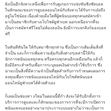
ยังเป็นอีกจังหวะหนึ่งเพื่อการรับดูเกมการแข่งขันชิงชัยบอล
ในลักษณะของการดูบอลออนไลน์กับจังหวะได้รับการเอ๋ยถึง
อยู่ไม่ใช่น้อย เนื่องด้วยเมื่อใดที่ผู้พนันบอลทุกคนสมัครเข้า
มาเป็นสมาชิกกับทางเว็บไซต์ยูฟ่าเบท นอกเหนือจากที่จะ
เป็นการสมัครฟรีโดยไม่ต้องลงเงิน ยังมีการแจกลิงก์มองบอล
ฟรี
ในทันทีทันใด ให้กับสมาชิกทุกท่าน ซึ่งเป็นการเติมเต็มสิ่งที่
จำเป็น และก็การเพิ่มความคุ้มกับสิ่งต่างๆเหล่านี้ให้กับ
นักการพนันบอลทุกคน หรือครบทุกคนอีกเหมือนกัน แล้วก็
ยังมีอิสระสำหรับเพื่อการระบุยอดเงินฝากเข้าใช้บริการ ซึ่ง
น่าจะเป็นสิ่งที่มีความจำเป็นที่สุดสำหรับการกำหนดแผนการ
ลงทุนเพื่อการพนันบอลออนไลน์กับเว็บไซต์พนันบอล
ออนไลน์ยูฟ่าเบทได้ด้วยตัวเอง
ก็เลยเป็นช่องทา งใหม่ในตอนนี้ที่กำ ลังจะได้รับอีกทั้งการ
บริการการดูแลและก็ลักษณะของการการที่จะมีการเปิดการ
พนันแทงบอลอย่างนานาประการแบบอย่างไม่ว่าจะเป็นการ