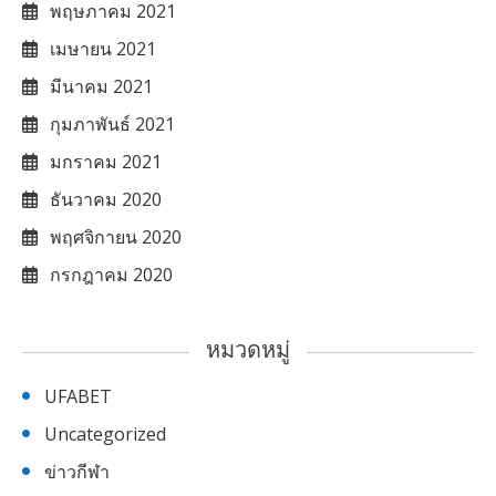
พฤษภาคม 2021
เมษายน 2021
มีนาคม 2021
กุมภาพันธ์ 2021
มกราคม 2021
ธันวาคม 2020
พฤศจิกายน 2020
กรกฎาคม 2020
หมวดหมู่
UFABET
Uncategorized
ข่าวกีฬา