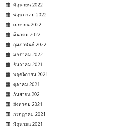
มิถุนายน 2022
พฤษภาคม 2022
เมษายน 2022
มีนาคม 2022
กุมภาพันธ์ 2022
มกราคม 2022
ธันวาคม 2021
พฤศจิกายน 2021
ตุลาคม 2021
กันยายน 2021
สิงหาคม 2021
กรกฎาคม 2021
มิถุนายน 2021