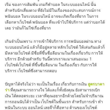
เริ่ม ของการเดิมพัน เกมกีฬาบอล ในระบบออนไลน์ นั้น
สำหรับนักเสี่ยงดวง ที่ยังไม่มีในเรื่องของประสบการณ์การ
พนันบอล ในระบบออนไลน์ อาจจะเกิดเรื่องที่ยาก ในการ
เลือกหาเว็บไซต์ พนันบอล ที่จะเข้าไปใช้บริการ แต่ว่าบอกได้
เลย ว่ามันก็ไม่ใช่เรื่องที่ยาก
เกินจำเป็นเพราะ การเข้าใช้บริการ การพนันบอลผ่าน ทาง
ระบบออนไลน์ แล้วก็มีอยู่หลาย หลักเว็บไซต์ ให้เล่นกันแล้วก็
มีหลายเว็บไซต์ มีชื่อที่ขึ้นชื่อลือนามในเรื่องเกี่ยวกับ การให้
บริการ อีกด้วยสำหรับ วันนี้พวกเราจะมาเสนอแนะ 1
เว็บไซต์เว็บไซต์ ที่ขึ้นชื่อลือนาม ในเรื่องเกี่ยว กับการให้
บริการ เว็บไซต์ซึ่งสามารถตอบ
ปัญหาได้จริงไม่ว่า จะเป็นในเรื่อง เกี่ยวกับการเงิน
สูตรบาคา
ร่า
ที่คุณสามารถวางใจ ได้และก็ทั้งยังคุณ ยังสามารถเบิก
เงิน ได้ตลอดระยะ เวลาที่คุณอยากอีกด้วยโดยไม่จำปริมาณ
การถอนนับได้ว่าเป็น เว็บไซต์ในขั้นแรก สำหรับการเข้า ทำ
พนันในระบบ ออนไลน์ เลยจ๊าก็คือทาง ด้านของเว็บไซต์