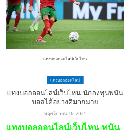
แทงบอลออนไลน์เว็บไหน
แทงบอลออนไลน์
แทงบอลออนไลน์เว็บไหน นักลงทุนพนัน
บอลได้อย่างดีมากมาย
พฤศจิกายน 16, 2021
แทงบอลออนไลน์เว็บไหน พนัน