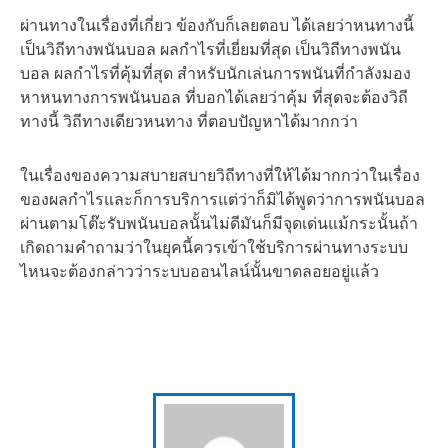
ผ่านทางในเรื่องที่เกี่ยว ข้องกับก็เลยตอบ ได้เลยว่าหนทางนี้
เป็นวิถีทางพนันบอล ผลกำไรที่เยี่ยมที่สุด เป็นวิถีทางพนัน
บอล ผลกำไรที่คุ้มที่สุด สำหรับนักเล่นการพนันที่กำลังมอง
หาหนทางการพนันบอล ที่บอกได้เลยว่าคุ้ม ที่สุดจะต้องวิถี
ทางนี้ วิถีทางเดียวหนทาง ที่ตอบปัญหาได้มากกว่า
ในเรื่องของความสบายสบายวิถีทางที่ให้ได้มากกว่าในเรื่อง
ของผลกำไรและก็การบริการแต่ว่าก็มิได้พูดว่าการพนันบอล
ผ่านตามโต๊ะรับพนันบอลนั้นไม่ดีมันก็มีจุดเด่นแม้กระนั้นถ้า
เกิดถามคำถามว่าในยุคนี้ควรเข้าใช้บริการผ่านทางระบบ
ไหนจะต้องกล่าวว่าระบบออนไลน์นั้นขาดลอยอยู่แล้ว