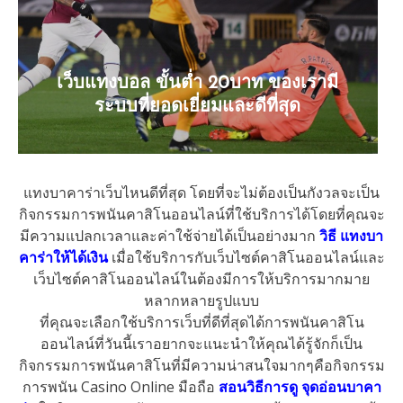
เว็บแทงบอล ขั้นต่ำ 20บาท ของเรามี
ระบบที่ยอดเยี่ยมและดีที่สุด
แทงบาคาร่าเว็บไหนดีที่สุด โดยที่จะไม่ต้องเป็นกังวลจะเป็น
กิจกรรมการพนันคาสิโนออนไลน์ที่ใช้บริการได้
โดยที่คุณจะ
มีความแปลกเวลาและค่าใช้จ่ายได้เป็นอย่างมาก
วิธี แทงบา
คาร่าให้ได้เงิน
เมื่อใช้บริการกับเว็บไซต์คาสิโนออนไลน์และ
เว็บไซต์คาสิโนออนไลน์ในต้องมีการให้บริการมากมาย
หลากหลายรูปแบบ
ที่คุณจะเลือกใช้บริการเว็บที่ดีที่สุดได้
การพนันคาสิโน
ออนไลน์ที่วันนี้เราอยากจะแนะนำให้คุณได้รู้จักก็เป็น
กิจกรรมการพนันคาสิโนที่มีความน่าสนใจมากๆคือกิจกรรม
การพนัน Casino Online มือถือ
สอนวิธีการดู จุดอ่อนบาคา