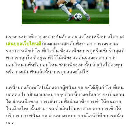
แรงงานบางทีอาจ จะต่างกันสักเยอะ แค่ไหนหรือบางโอกาส
เล่นบอลเว็บไหนดี
ก็แตกต่างเลย อีกทั้งราคา การเจรจาต่อ
รอง การเสียกำไร ที่เกิดขึ้น ซึ่งแค่เพียงการดูหรือเชียร์ กลุ่มที่
พวกเราถูกใจ ที่อยู่จอทีวีก็ได้เพียง แค่ลุ้นผลจะออก มาว่า
กลุ่มไหน แพ้หรือกลุ่มไหน ชนะเพียงเท่านั้น ถ้าเกิดได้ลงทุน
หรือวางเดิมพันแล้วนั้น การดูบอลจะไม่ใช่
แค่นั่งมองอีกต่อไป เนื่องจากผู้พนันบอล จะได้ลุ้นกำไร ที่เล่น
บอลลง ไปกลับมาเยอะมากๆๆด้วย นี้บางครั้งอาจ จะเป็นส่วน
ใด ส่วนหนึ่งของ การเล่นรวมทั้งนำมาซึ่งการทำให้คนภาย
ในเมืองไทย นั้นสามารถ ทำเงินได้มหาศาล จากการเข้าใช้
บริการ การพนันบอล ผ่านทางระบบ ออนไลน์ ก็คือการพนัน
บอล