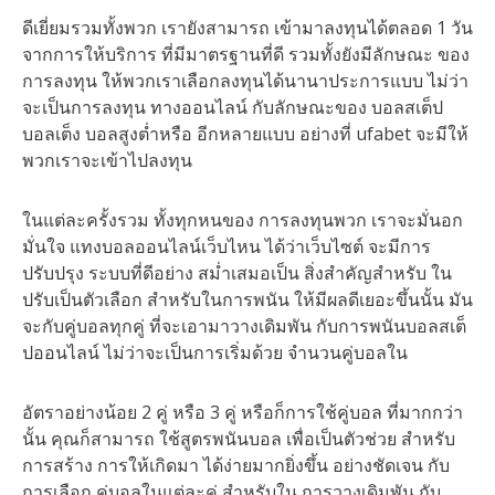
ดีเยี่ยมรวมทั้งพวก เรายังสามารถ เข้ามาลงทุนได้ตลอด 1 วัน
จากการให้บริการ ที่มีมาตรฐานที่ดี รวมทั้งยังมีลักษณะ ของ
การลงทุน ให้พวกเราเลือกลงทุนได้นานาประการแบบ ไม่ว่า
จะเป็นการลงทุน ทางออนไลน์ กับลักษณะของ บอลสเต็ป
บอลเต็ง บอลสูงต่ำหรือ อีกหลายแบบ อย่างที่ ufabet จะมีให้
พวกเราจะเข้าไปลงทุน
ในแต่ละครั้งรวม ทั้งทุกหนของ การลงทุนพวก เราจะมั่นอก
มั่นใจ แทงบอลออนไลน์เว็บไหน ได้ว่าเว็บไซต์ จะมีการ
ปรับปรุง ระบบที่ดีอย่าง สม่ำเสมอเป็น สิ่งสำคัญสำหรับ ใน
ปรับเป็นตัวเลือก สำหรับในการพนัน ให้มีผลดีเยอะขึ้นนั้น มัน
จะกับคู่บอลทุกคู่ ที่จะเอามาวางเดิมพัน กับการพนันบอลสเต็
ปออนไลน์ ไม่ว่าจะเป็นการเริ่มด้วย จำนวนคู่บอลใน
อัตราอย่างน้อย 2 คู่ หรือ 3 คู่ หรือก็การใช้คู่บอล ที่มากกว่า
นั้น คุณก็สามารถ ใช้สูตรพนันบอล เพื่อเป็นตัวช่วย สำหรับ
การสร้าง การให้เกิดมา ได้ง่ายมากยิ่งขึ้น อย่างชัดเจน กับ
การเลือก คู่บอลในแต่ละคู่ สำหรับใน การวางเดิมพัน กับ