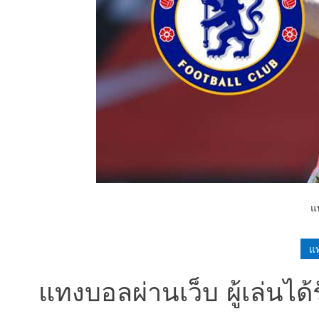
แ
แ
แทงบอลผ่านเว็บ ผู้เล่นได