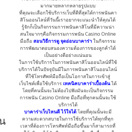
มากมายหลากหลายรูปแบบ
ที่คุณจะเลือกใช้บริการเว็บที่ดีที่สุดได้
การพนันคา
สิโนออนไลน์ที่วันนี้เราอยากจะแนะนำให้คุณได้
รู้จักก็เป็นกิจกรรมการพนันคาสิโนที่มีความน่า
สนใจมากๆคือกิจกรรมการพนัน Casino Online
มือถือ
สอนวิธีการดู จุดอ่อนบาคาร่า
ในกิจกรรม
การพัฒนาตอบสนองความต้องการของลูกค้าได้
เป็นอย่างดีอย่างแน่นอน
ในการใช้บริการในการพนันคาสิโนออนไลน์ที่ใช้
บริการได้ในปัจจุบันมีในการพนันคาสิโนออนไลน์
ที่ใช้โทรศัพท์มือถือเป็นโอกาสในการเข้าสู่
เว็บไซต์เพื่อใช้บริการ
เทคนิคบาคาร่าเบื้องต้น
ได้
โดยที่คนนั้นจะไม่ต้องไปฟังมันจะเป็นกิจกรรม
การพนัน Casino Online มือถือที่ทุกคนนั้นจะใช้
บริการได้
บาคาร่าเว็บไหนดี ไว้ใจได้
โดยที่คุณนั้นจะมี
ความสะดวกสบายในการใช้บริการได้ทุกที่ทุก
่น
เวลาที่ต้องการโทรศัพท์มือถือขึ้นมาก็สามารถที่