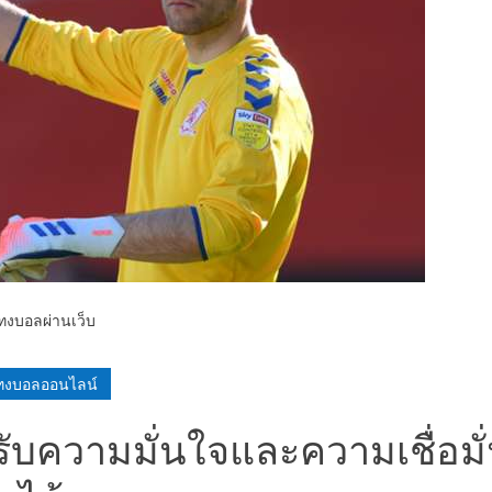
ทงบอลผ่านเว็บ
ทงบอลออนไลน์
้รับความมั่นใจและความเชื่อมั