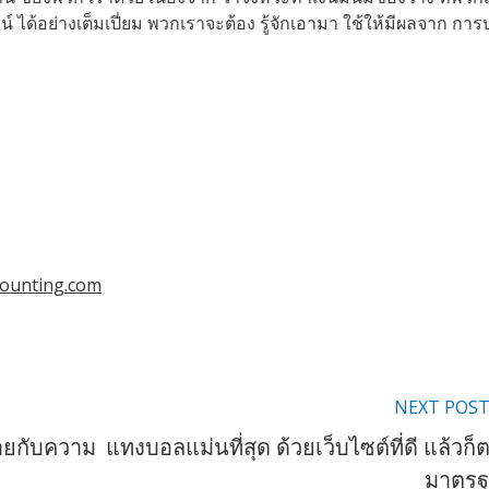
น์ ได้อย่างเต็มเปี่ยม พวกเราจะต้อง รู้จักเอามา ใช้ให้มีผลจาก กา
counting.com
NEXT POS
ายกับความ
แทงบอลแม่นที่สุด ด้วยเว็บไซต์ที่ดี แล้วก็
มาตร