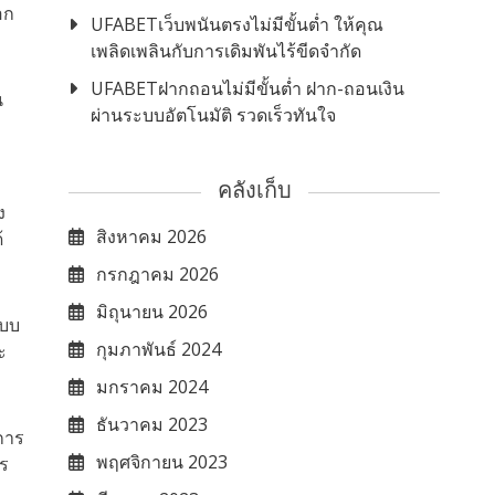
อก
UFABETเว็บพนันตรงไม่มีขั้นต่ำ ให้คุณ
เพลิดเพลินกับการเดิมพันไร้ขีดจำกัด
UFABETฝากถอนไม่มีขั้นต่ำ ฝาก-ถอนเงิน
น
ผ่านระบบอัตโนมัติ รวดเร็วทันใจ
คลังเก็บ
ง
สิงหาคม 2026
้
กรกฎาคม 2026
มิถุนายน 2026
ะบบ
กุมภาพันธ์ 2024
ะ
มกราคม 2024
ธันวาคม 2023
งการ
พฤศจิกายน 2023
าร