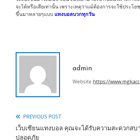
จะได้หรือเสียเท่านั้น เพราะเหตุว่าแม้ต้องการจะใช้ประโยช
ขึ้นมาหลายๆแบบ
แทงบอลบวกทุกวัน
admin
Website
https://www.mgkac
PREVIOUS POST
Read
เว็บเซียนแทงบอล คุณจะได้รับความสะดวกสบ
more
ปลอดภัย