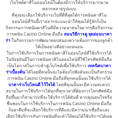
เว็บไซต์คาสิโนออนไลน์ในต้องมีการให้บริการมากมาย
หลากหลายรูปแบบ
ที่คุณจะเลือกใช้บริการเว็บที่ดีที่สุดได้
การพนันคาสิโน
ออนไลน์ที่วันนี้เราอยากจะแนะนำให้คุณได้รู้จักก็เป็น
กิจกรรมการพนันคาสิโนที่มีความน่าสนใจมากๆคือกิจกรรม
การพนัน Casino Online มือถือ
สอนวิธีการดู จุดอ่อนบาคา
ร่า
ในกิจกรรมการพัฒนาตอบสนองความต้องการของลูกค้า
ได้เป็นอย่างดีอย่างแน่นอน
ในการใช้บริการในการพนันคาสิโนออนไลน์ที่ใช้บริการได้
ในปัจจุบันมีในการพนันคาสิโนออนไลน์ที่ใช้โทรศัพท์มือถือ
เป็นโอกาสในการเข้าสู่เว็บไซต์เพื่อใช้บริการ
เทคนิคบาคา
ร่าเบื้องต้น
ได้โดยที่คนนั้นจะไม่ต้องไปฟังมันจะเป็นกิจกรรม
การพนัน Casino Online มือถือที่ทุกคนนั้นจะใช้บริการได้
บาคาร่าเว็บไหนดี ไว้ใจได้
โดยที่คุณนั้นจะมีความสะดวก
สบายในการใช้บริการได้ทุกที่ทุกเวลาที่ต้องการโทรศัพท์มือ
ถือขึ้นมาก็สามารถที่จะใช้บริการได้ทันที
หากคุณสนใจหรือ
ชื่นชอบในการใช้บริการในการพนัน Casino Online มือถือ
ก็อย่าลืมที่จะเลือกใช้บริการที่ดีและมีความน่าเชื่อถือและ
เลือกใช้บริการกับการพนันที่จะทำให้คุณได้ใช้บริการได้เลย