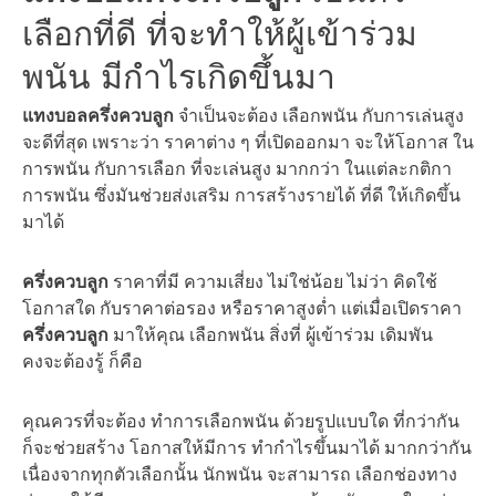
เลือกที่ดี ที่จะทำให้ผู้เข้าร่วม
พนัน มีกำไรเกิดขึ้นมา
แทงบอลครึ่งควบลูก
จำเป็นจะต้อง เลือกพนัน กับการเล่นสูง
จะดีที่สุด เพราะว่า ราคาต่าง ๆ ที่เปิดออกมา จะให้โอกาส ใน
การพนัน กับการเลือก ที่จะเล่นสูง มากกว่า ในแต่ละกติกา
การพนัน ซึ่งมันช่วยส่งเสริม การสร้างรายได้ ที่ดี ให้เกิดขึ้น
มาได้
ครึ่งควบลูก
ราคาที่มี ความเสี่ยง ไม่ใช่น้อย ไม่ว่า คิดใช้
โอกาสใด กับราคาต่อรอง หรือราคาสูงต่ำ แต่เมื่อเปิดราคา
ครึ่งควบลูก
มาให้คุณ เลือกพนัน สิ่งที่ ผู้เข้าร่วม เดิมพัน
คงจะต้องรู้ ก็คือ
คุณควรที่จะต้อง ทำการเลือกพนัน ด้วยรูปแบบใด ที่กว่ากัน
ก็จะช่วยสร้าง โอกาสให้มีการ ทำกำไรขึ้นมาได้ มากกว่ากัน
เนื่องจากทุกตัวเลือกนั้น นักพนัน จะสามารถ เลือกช่องทาง