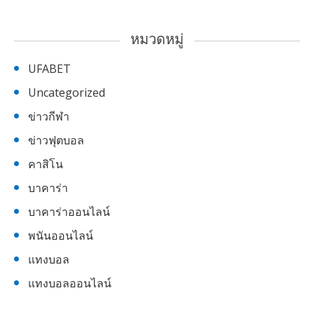
หมวดหมู่
UFABET
Uncategorized
ข่าวกีฬา
ข่าวฟุตบอล
คาสิโน
บาคาร่า
บาคาร่าออนไลน์
พนันออนไลน์
แทงบอล
แทงบอลออนไลน์