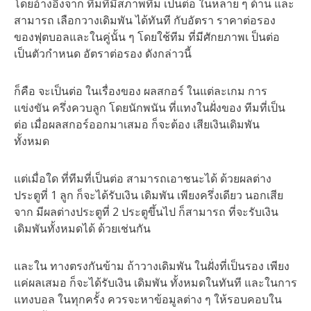
โดยอ้างอิงจาก ทีมที่มีสภาพทีม เป็นต่อ ในหลาย ๆ ด้าน และ
สามารถ เลือกวางเดิมพัน ได้ทันที กับอั
ตรา ราคาต่อรอง
ของฟุตบอลและในคู่นั้น ๆ โดยใช้ทีม ที่มีศักยภาพเ ป็นต่อ
เป็นตัวกำหนด อัตราต่อรอง ดังกล่าวนี้
ก็คือ จะเป็นต่อ ในเรื่องของ ผลสกอร์ ในแต่ละเกม การ
แข่งขัน ครึ่งควบลูก โดยนักพนัน ที่แทงในฝั่งของ ทีมที่เป็น
ต่อ เมื่อผลสกอร์ออกมาเสมอ ก็จะต้อง เสียเงินเดิมพัน
ทั้งหมด
แต่เมื่อใด ที่ทีมที่เป็นต่อ สามารถเอาชนะได้ ด้วยผลต่าง
ประตูที่ 1 ลูก ก็จะได้รับเงิน เดิมพัน เพียงครึ่งเดียว นอกเสีย
จาก มีผลต่างประตูที่ 2 ประตูขึ้นไป ก็สามารถ ที่จะรับเงิน
เดิมพันทั้งหมดได้ ด้วยเช่นกัน
และใน ทางตรงกันข้าม ถ้าวางเดิมพัน ในฝั่งที่เป็นรอง เพียง
แค่ผลเสมอ ก็จะได้รับเงิน เดิมพัน ทั้งหมดในทันที
และในการ
แทงบอล ในทุกครั้ง ควรจะหาข้อมูลต่าง ๆ ให้รอบคอบใน