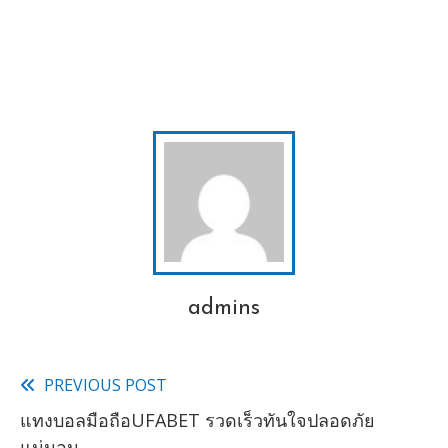
admins
PREVIOUS POST
Read
แทงบอลมือถือUFABET รวดเร็วทันใจปลอดภัย
more
แน่นอน