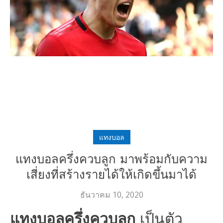
แทงบอล
แทงบอลครึ่งควบลูก มาพร้อมกับความ
เสี่ยงที่สร้างรายได้ให้เกิดขึ้นมาได้
ธันวาคม 10, 2020
แทงบอลครึ่งควบลูก
เป็น
ตัว