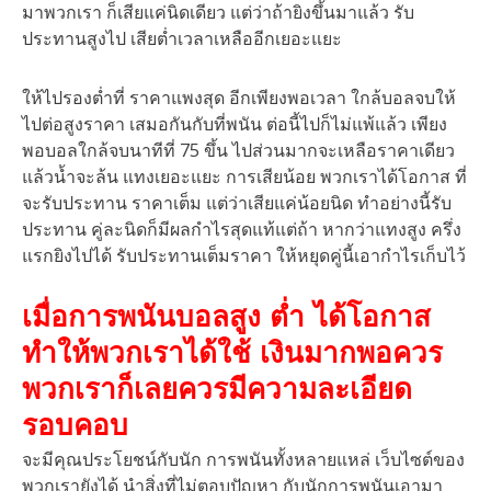
มาพวกเรา ก็เสียแค่นิดเดียว แต่ว่าถ้ายิงขึ้นมาแล้ว รับ
ประทานสูงไป เสียต่ำเวลาเหลืออีกเยอะแยะ
ให้ไปรองต่ำที่ ราคาแพงสุด อีกเพียงพอเวลา ใกล้บอลจบให้
ไปต่อสูงราคา เสมอกันกับที่พนัน ต่อนี้ไปก็ไม่แพ้แล้ว เพียง
พอบอลใกล้จบนาทีที่ 75 ขึ้น ไปส่วนมากจะเหลือราคาเดียว
แล้วน้ำจะล้น แทงเยอะแยะ การเสียน้อย พวกเราได้โอกาส ที่
จะรับประทาน ราคาเต็ม แต่ว่าเสียแค่น้อยนิด ทำอย่างนี้รับ
ประทาน คู่ละนิดก็มีผลกำไรสุดแท้แต่ถ้า หากว่าแทงสูง ครึ่ง
แรกยิงไปได้ รับประทานเต็มราคา ให้หยุดคู่นี้เอากำไรเก็บไว้
เมื่อการพนันบอลสูง ต่ำ ได้โอกาส
ทำให้พวกเราได้ใช้ เงินมากพอควร
พวกเราก็เลยควรมีความละเอียด
รอบคอบ
จะมีคุณประโยชน์กับนัก การพนันทั้งหลายแหล่ เว็บไซต์ของ
พวกเรายังได้ นำสิ่งที่ไม่ตอบปัญหา กับนักการพนันเอามา