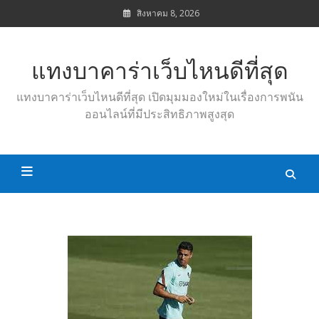
Skip
สิงหาคม 8, 2026
to
content
แทงบาคาร่าเว็บไหนดีที่สุด
แทงบาคาร่าเว็บไหนดีที่สุด เปิดมุมมองใหม่ในเรื่องการพนัน
ออนไลน์ที่มีประสิทธิภาพสูงสุด