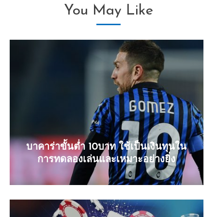
You May Like
บาคาร่าขั้นต่ำ 10บาท ใช้เป็นเงินทุนใน
การทดลองเล่นและเหมาะอย่างยิ่ง