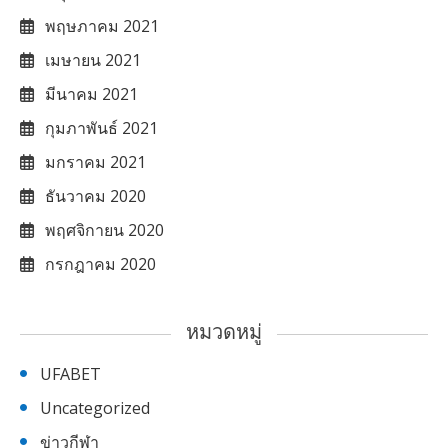
พฤษภาคม 2021
เมษายน 2021
มีนาคม 2021
กุมภาพันธ์ 2021
มกราคม 2021
ธันวาคม 2020
พฤศจิกายน 2020
กรกฎาคม 2020
หมวดหมู่
UFABET
Uncategorized
ข่าวกีฬา