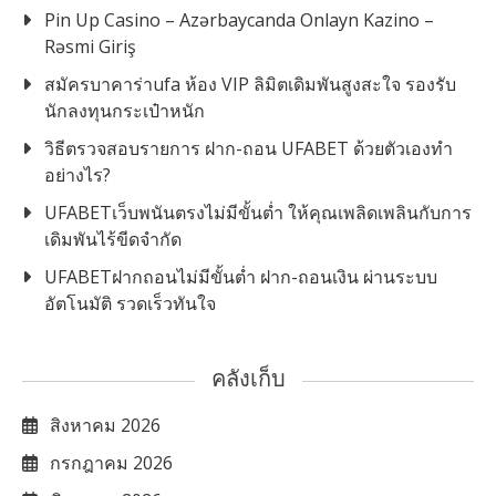
Pin Up Casino – Azərbaycanda Onlayn Kazino –
Rəsmi Giriş
สมัครบาคาร่าufa ห้อง VIP ลิมิตเดิมพันสูงสะใจ รองรับ
นักลงทุนกระเป๋าหนัก
วิธีตรวจสอบรายการ ฝาก-ถอน UFABET ด้วยตัวเองทำ
อย่างไร?
UFABETเว็บพนันตรงไม่มีขั้นต่ำ ให้คุณเพลิดเพลินกับการ
เดิมพันไร้ขีดจำกัด
UFABETฝากถอนไม่มีขั้นต่ำ ฝาก-ถอนเงิน ผ่านระบบ
อัตโนมัติ รวดเร็วทันใจ
คลังเก็บ
สิงหาคม 2026
กรกฎาคม 2026