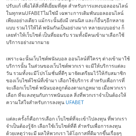
ปรับแก้ เพื่อได้สิ่งที่ดีเยี่ยมที่สุด สำหรับการแทงบอลออนไลน์
ในทุกหนUFABETไม่ใช่มี เฉพาะการเดิมพันบอลออนไลน์
เพียงอย่างเดียว แม้กระนั้นยังมี เทนนิส และก็อื่นๆอีกหลาย
แบบ รวมไว้ให้ได้ พนันกันเป็นอย่างมาก หลายแบบอย่าง ก็
เลยทำให้เว็บไซต์ เป็นที่ยอมรับ รวมทั้งมีคนเข้ามาเลือกใช้
บริการอย่างมากมาย
เพราะฉะนั้นเว็บไซต์พนันบอล ออนไลน์ที่ใครๆ ต่างเข้ามาใช้
บริการนั้น ในส่วนของเว็บไซต์พวกเรา จะมีให้บริการแต่ละ
วัน รวมทั้งจะมีโปรโมชั่นที่ดีๆ มาจัดเตรียมไว้ให้กับสมาชิก
ของเว็บไซต์ไซน์ที่เข้ามา เลือกใช้บริการ สำหรับเพื่อการที่
จะเลือกเว็บไซต์ พนันบอลถูกต้องตามกฎหมาย เมื่อพวกเรา
เลือก ที่จะลงทุนกับการพนันบอล สิ่งที่พวกเราจำเป็นต้องให้
ความใส่ใจสำหรับการลงทุน
UFABET
แต่ละครั้งก็คือการเลือก เว็บไซต์ที่จะเข้าไปลงทุน ที่พวกเรา
จำเป็นต้องรู้จัก เลือกใช้เว็บไซต์ที่ดี สำหรับเพื่อการลงทุน
ด้วยเหตุว่าจะมี ผลให้พวกเรา ได้โอกาสที่ดีมากขึ้นเรื่อยๆ