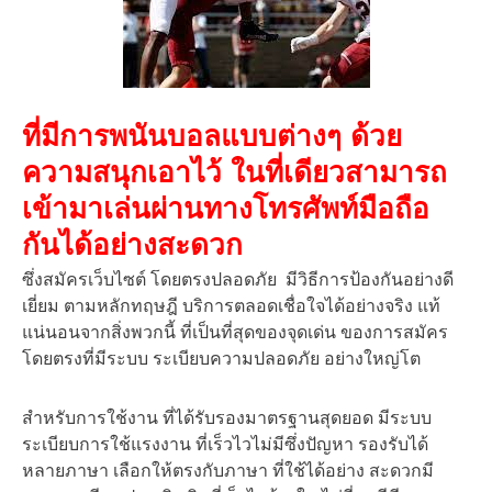
ที่มีการพนันบอลแบบต่างๆ ด้วย
ความสนุกเอาไว้ ในที่เดียวสามารถ
เข้ามาเล่นผ่านทางโทรศัพท์มือถือ
กันได้อย่างสะดวก
ซึ่งสมัครเว็บไซต์ โดยตรงปลอดภัย มีวิธีการป้องกันอย่างดี
เยี่ยม ตามหลักทฤษฎี บริการตลอดเชื่อใจได้อย่างจริง แท้
แน่นอนจากสิ่งพวกนี้ ที่เป็นที่สุดของจุดเด่น ของการสมัคร
โดยตรงที่มีระบบ ระเบียบความปลอดภัย อย่างใหญ่โต
สำหรับการใช้งาน ที่ได้รับรองมาตรฐานสุดยอด มีระบบ
ระเบียบการใช้แรงงาน ที่เร็วไวไม่มีซึ่งปัญหา รองรับได้
หลายภาษา เลือกให้ตรงกับภาษา ที่ใช้ได้อย่าง สะดวกมี