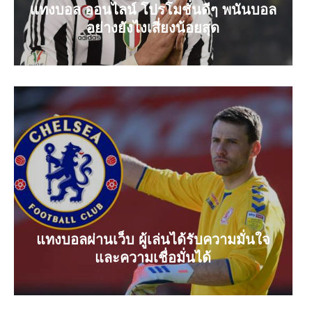
แทงบอล ออนไลน์ โปรโมชั่นดีๆ พนันบอล
อย่างยังไงเสี่ยงน้อยสุด
แทงบอลผ่านเว็บ ผู้เล่นได้รับความมั่นใจ
และความเชื่อมั่นได้