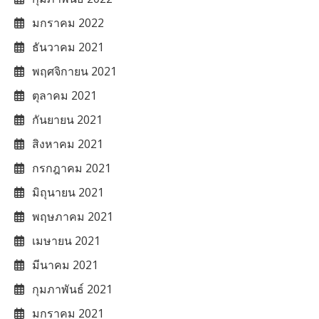
มกราคม 2022
ธันวาคม 2021
พฤศจิกายน 2021
ตุลาคม 2021
กันยายน 2021
สิงหาคม 2021
กรกฎาคม 2021
มิถุนายน 2021
พฤษภาคม 2021
เมษายน 2021
มีนาคม 2021
กุมภาพันธ์ 2021
มกราคม 2021