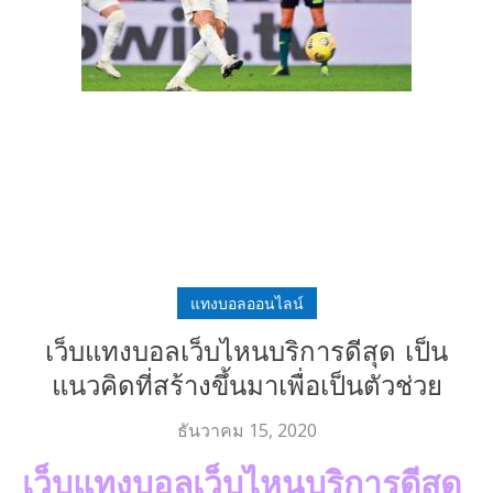
แทงบอลออนไลน์
เว็บแทงบอลเว็บไหนบริการดีสุด เป็น
แนวคิดที่สร้างขึ้นมาเพื่อเป็นตัวช่วย
ธันวาคม 15, 2020
เว็บแทงบอลเว็บไหนบริการดีสุด