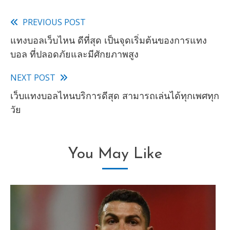
PREVIOUS POST
Read
แทงบอลเว็บไหน ดีที่สุด เป็นจุดเริ่มต้นของการแทง
more
บอล ที่ปลอดภัยและมีศักยภาพสูง
articles
NEXT POST
เว็บแทงบอลไหนบริการดีสุด สามารถเล่นได้ทุกเพศทุก
วัย
You May Like