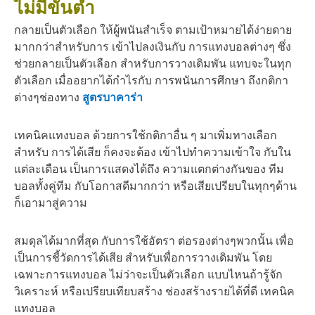
ไม่มีขั้นต่ำ
กลายเป็นตัวเลือก ให้ผู้พนันสำเร็จ ตามเป้าหมายได้ง่ายดาย
มากกว่าสำหรับการ เข้าไปลงเงินกับ การแทงบอลต่างๆ ซึ่ง
ช่วยกลายเป็นตัวเลือก สำหรับการวางเดิมพัน แทบจะในทุก
ตัวเลือก
เมื่ออยากได้กำไรกับ การพนันการศึกษา ถึงกติกา
ต่างๆช่องทาง
สูตรบาคาร่า
เทคนิคแทงบอล ด้วยการใช้กติกาอื่น ๆ มาเพิ่มทางเลือก
สำหรับ การได้เสีย ก็คงจะต้อง เข้าไปทำความเข้าใจ กับใน
แต่ละเดือน เป็นการแสดงได้ถึง ความแตกต่างกันของ ทีม
บอลทั้งคู่ทีม กับโอกาสดีมากกว่า หรือเสียเปรียบในทุกๆด้าน
ก็เอามาสู่ความ
สมดุลได้มากที่สุด กับการใช้อัตรา ต่อรองต่างๆพวกนั้น เพื่อ
เป็นการชี้วัดการได้เสีย สำหรับเพื่อการวางเดิมพัน โดย
เฉพาะการแทงบอล ไม่ว่าจะเป็นตัวเลือก แบบไหนถ้ารู้จัก
วิเคราะห์ หรือเปรียบเทียบสร้าง ช่องสร้างรายได้ที่ดี
เทคนิค
แทงบอล