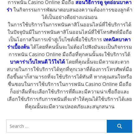
การพนัน Casino Online มือถือ
สอนวิธีการดู จุดอ่อนบาคา
ร่า
ในกิจกรรมการพัฒนาตอบสนองความต้องการของลูกค้า
ได้เป็นอย่างดีอย่างแน่นอน
ในการใช้บริการในการพนันคาสิโนออนไลน์ที่ใช้บริการได้
ในปัจจุบันมีในการพนันคาสิโนออนไลน์ที่ใช้โทรศัพท์มือถือ
เป็นโอกาสในการเข้าสู่เว็บไซต์เพื่อใช้บริการ
เทคนิคบาคา
ร่าเบื้องต้น
ได้โดยที่คนนั้นจะไม่ต้องไปฟังมันจะเป็นกิจกรรม
การพนัน Casino Online มือถือที่ทุกคนนั้นจะใช้บริการได้
บาคาร่าเว็บไหนดี ไว้ใจได้
โดยที่คุณนั้นจะมีความสะดวก
สบายในการใช้บริการได้ทุกที่ทุกเวลาที่ต้องการโทรศัพท์มือ
ถือขึ้นมาก็สามารถที่จะใช้บริการได้ทันที
หากคุณสนใจหรือ
ชื่นชอบในการใช้บริการในการพนัน Casino Online มือถือ
ก็อย่าลืมที่จะเลือกใช้บริการที่ดีและมีความน่าเชื่อถือและ
เลือกใช้บริการกับการพนันที่จะทำให้คุณได้ใช้บริการได้เลย
ที่คุณนั้นจะมีความปลอดภัยและสนุกสนาน
Search
for: