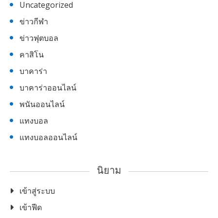
Uncategorized
ข่าวกีฬา
ข่าวฟุตบอล
คาสิโน
บาคาร่า
บาคาร่าออนไลน์
พนันออนไลน์
แทงบอล
แทงบอลออนไลน์
นิยาม
เข้าสู่ระบบ
เข้าฟีด