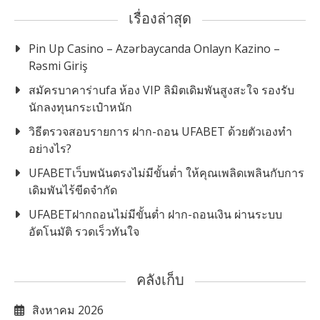
เรื่องล่าสุด
Pin Up Casino – Azərbaycanda Onlayn Kazino –
Rəsmi Giriş
สมัครบาคาร่าufa ห้อง VIP ลิมิตเดิมพันสูงสะใจ รองรับ
นักลงทุนกระเป๋าหนัก
วิธีตรวจสอบรายการ ฝาก-ถอน UFABET ด้วยตัวเองทำ
อย่างไร?
UFABETเว็บพนันตรงไม่มีขั้นต่ำ ให้คุณเพลิดเพลินกับการ
เดิมพันไร้ขีดจำกัด
UFABETฝากถอนไม่มีขั้นต่ำ ฝาก-ถอนเงิน ผ่านระบบ
อัตโนมัติ รวดเร็วทันใจ
คลังเก็บ
สิงหาคม 2026