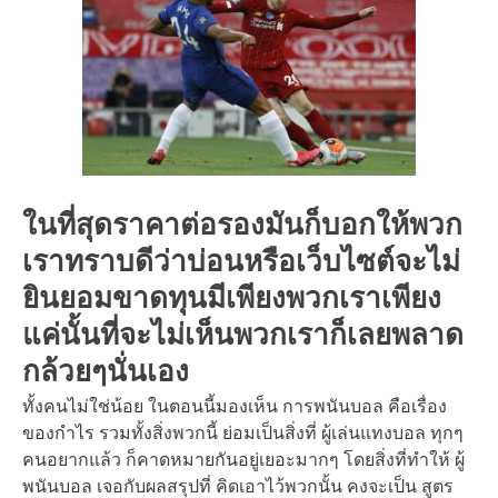
ในที่สุดราคาต่อรองมันก็บอกให้พวก
เราทราบดีว่าบ่อนหรือเว็บไซต์จะไม่
ยินยอมขาดทุนมีเพียงพวกเราเพียง
แค่นั้นที่จะไม่เห็นพวกเราก็เลยพลาด
กล้วยๆนั่นเอง
ทั้งคนไม่ใช่น้อย ในตอนนี้มองเห็น การพนันบอล คือเรื่อง
ของกำไร รวมทั้งสิ่งพวกนี้ ย่อมเป็นสิ่งที่ ผู้เล่นแทงบอล ทุกๆ
คนอยากแล้ว ก็คาดหมายกันอยู่เยอะมากๆ โดยสิ่งที่ทำให้ ผู้
พนันบอล เจอกับผลสรุปที่ คิดเอาไว้พวกนั้น คงจะเป็น สูตร