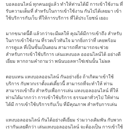
บอลออนไลน์ ทุกคนอยู่แล้ว ทำให้ท่านได้มี การเข้าใช้งาน ที่
รับความเต็มที่ สำหรับในการเข้าใช้งาน กันไปได้เลยมา เข้า
ใช้บริการกับเว็บ ที่ให้การบริการ ที่ได้ประโยชน์ เยอะ
มากขนาดนี้ดี แล้วกว่าจะมีผลให้ คุณได้มีการเข้าถึง สำหรับ
ในการเข้าใช้งาน ที่รวดเร็วทันใจ มากยิ่งกว่าที่ เคยพร้อม
การดูแล ที่เป็นขั้นเป็นตอน สามารถที่สามารถจะช่วย
สำหรับการเข้าใช้บริการ เล่นแทงบอล อออนไลน์ได้ อย่างดี
เยี่ยม หากถามคำถามว่า พนันบอลหาใช่เช่นนั้น ไม่ผล
ตอบแทน แทงบอลออนไลน์ กันอย่างยิ่ง ถ้าเกิดมาเข้าใช้
บริการ กับพวกเราตั้งแต่เดี๋ยวนี้ สามารถที่จะทำให้ ท่าน
สามารถเข้าถึง สำหรับเพื่อการเล่น แทงบอลออนไลน์ ที่ให้
ท่านได้มากกว่า การเข้าใช้บริการ ธรรมดาทั่วๆไป ให้ท่าน
ได้มี การเข้าใช้บริการกับเว็บ ที่มีคุณภาพ สำหรับการเล่น
แทงบอลออนไลน์ กันได้อย่างดีเยี่ยม ร่วมวางเดิมพัน กับพวก
เรากันเลยดีกว่า เล่นแทงบอลออนไลน์ จะต้องเป็น การเข้าใช้