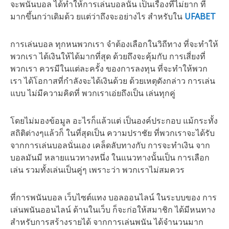
จะพนันบอล ได้ทำให้การเล่นบอลนั้น เป็นเรื่องที่ไม่ยาก ที่
มากขึ้นกว่าเดิมด้ว ยแต่ว่าถึงจะอย่างไร สำหรับใน
UFABET
การเล่นบอล ทุกหนพวกเรา จำต้องเลือกในวิถีทาง ที่จะทำให้
พวกเรา ได้เงินให้ได้มากที่สุด ด้วยถึงจะคุ้มกับ การเสี่ยงที่
พวกเรา ควรมีในแต่ละครั้ง ของการลงทุน ที่จะทำให้พวก
เรา ได้โอกาสที่กำลังจะได้เงินด้วย ด้วยเหตุดังกล่าว การเล่น
แบบ ไม่มีความคิดที่ พวกเราเอ่ยถึงเป็น เล่นทุกคู่
โดยไม่มองข้อมูล อะไรก็แล้วแต่ เป็นองค์ประกอบ แม้กระทั้ง
สถิติต่างๆแล้วก็ ในที่สุดเป็น ความปราชัย ที่พวกเราจะได้รับ
จากการเล่นบอลนั่นเอง เคล็ดลับทางกับ การจะทำเงิน จาก
บอลมันมี หลายแนวทางหนึ่ง ในแนวทางนั้นเป็น การเลือก
เล่น รวมทั้งเล่นเป็นคู่ๆ เพราะว่า พวกเราไม่สมควร
ที่การพนันบอล เว็บไซต์แทง บอลออนไลน์ ในระบบของ การ
เล่นพนันออนไลน์ ด้านในเว็บ ก็จะก่อให้สมาชิก ได้มีหนทาง
สำหรับการสร้างรายได้ จากการเล่นพนัน ได้จำนวนมาก