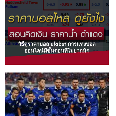
วิธีดูราคาบอล ufabet การแทงบอล
ออนไลน์มีขั้น​ตอนที่ไม่ยากนัก