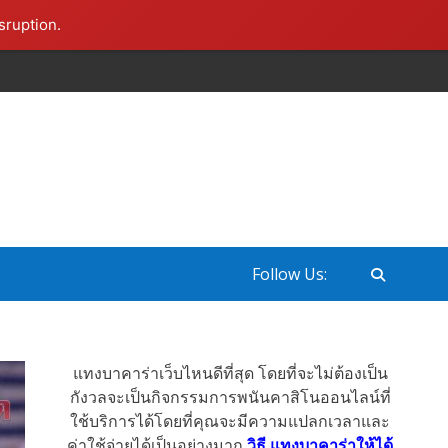
sruption.
Follow Us:
แทงบาคาร่าเว็บไหนดีที่สุด โดยที่จะไม่ต้องเป็น
กังวลจะเป็นกิจกรรมการพนันคาสิโนออนไลน์ที่
ใช้บริการได้
โดยที่คุณจะมีความแปลกเวลาและ
ค่าใช้จ่ายได้เป็นอย่างมาก
วิธี แทงบาคาร่าให้ได้