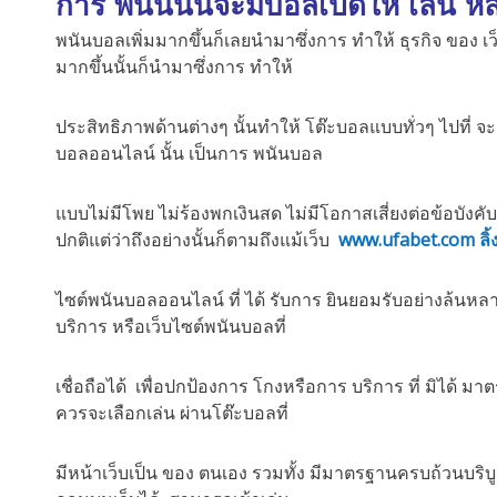
การ พนันนั้นจะมีบอลเปิดให้ เล่น หลา
พนันบอลเพิ่มมากขึ้นก็เลยนำมาซึ่งการ ทำให้ ธุรกิจ ของ เว
มากขึ้นนั้นก็นำมาซึ่งการ ทำให้
ประสิทธิภาพด้านต่างๆ นั้นทำให้ โต๊ะบอลแบบทั่วๆ ไปที่ จ
บอลออนไลน์ นั้น เป็นการ พนันบอล
แบบไม่มีโพย ไม่ร้องพกเงินสด ไม่มีโอกาสเสี่ยงต่อข้อบังคั
ปกติแต่ว่าถึงอย่างนั้นก็ตามถึงแม้เว็บ
www.ufabet.com ลิ้
ไซต์พนันบอลออนไลน์ ที่ ได้ รับการ ยินยอมรับอย่างล้นหลามนั้น
บริการ หรือเว็บไซต์พนันบอลที่
เชื่อถือได้ เพื่อปกป้องการ โกงหรือการ บริการ ที่ มิได้ ม
ควรจะเลือกเล่น ผ่านโต๊ะบอลที่
มีหน้าเว็บเป็น ของ ตนเอง รวมทั้ง มีมาตรฐานครบถ้วนบร