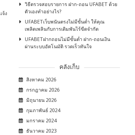
วิธีตรวจสอบรายการ ฝาก-ถอน UFABET ด้วย
ตัวเองทำอย่างไร?
แจ้ง
UFABETเว็บพนันตรงไม่มีขั้นต่ำ ให้คุณ
เพลิดเพลินกับการเดิมพันไร้ขีดจำกัด
UFABETฝากถอนไม่มีขั้นต่ำ ฝาก-ถอนเงิน
ผ่านระบบอัตโนมัติ รวดเร็วทันใจ
คลังเก็บ
สิงหาคม 2026
กรกฎาคม 2026
มิถุนายน 2026
กุมภาพันธ์ 2024
มกราคม 2024
ธันวาคม 2023