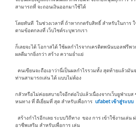
สามารถที่ จะถอนเงินออกมาใช้ได้
โดยทันที ในช่วงเวลาที่ ถ้าหากกดรับสิทธิ์ สำหรับในการ
ตามข้อตกลงที่ เว็บไซต์ระบุพวกเรา
ก็เลยจะได้ โอกาสได้ ใช้ผลกำไรจากเครดิตพนันบอลฟรีพวกนั้
ผลดีมากยิ่งกว่า สร้าง ความย่ำแย่
คนเขียนจะถือเอาว่านี่เป็นผลกำไรรวมทั้ง สุดท้ายแล้วมันจ
ท่านสามารถเล่น ได้ แบบไม่ต้อง
กลัวหรือไม่ค่อยสบายใจอีกต่อไปแล้วเนื่องจากเว็บยูฟ่าเบส
หนทาง ที่ ดีเยี่ยมที่ สุด สำหรับเพื่อการ
ufabet เข้าสู่ระบบ
สร้างกำไรอีกเลย ระบบวิถีทาง ของ การ เข้าใช้งานเล่น ผ่านท
อาชีพเสริม สำหรับเพื่อการ เล่น