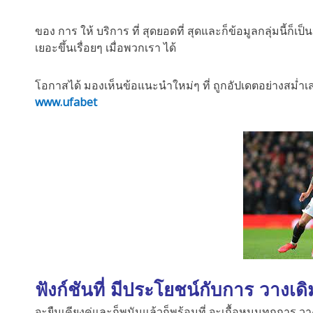
ของ การ ให้ บริการ ที่ สุดยอดที่ สุดและก็ข้อมูลกลุ่มนี้ก็เป
เยอะขึ้นเรื่อยๆ เมื่อพวกเรา ได้
โอกาสได้ มองเห็นข้อแนะนำใหม่ๆ ที่ ถูกอัปเดตอย่างสม่ำเสม
www.ufabet
ฟังก์ชันที่ มีประโยชน์กับการ วางเดิ
จะยืนเคียงคู่และก็พนันแล้วก็พร้อมที่ จะเกื้อหนุนทุกการ ว