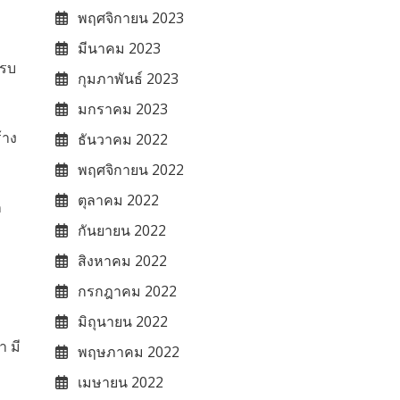
พฤศจิกายน 2023
มีนาคม 2023
ครบ
กุมภาพันธ์ 2023
มกราคม 2023
้าง
ธันวาคม 2022
พฤศจิกายน 2022
ตุลาคม 2022
ก
กันยายน 2022
สิงหาคม 2022
กรกฎาคม 2022
มิถุนายน 2022
า มี
พฤษภาคม 2022
เมษายน 2022