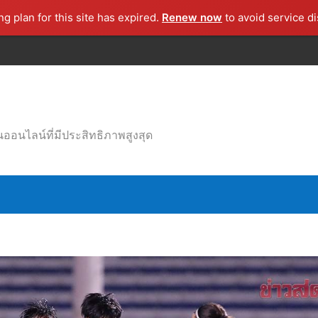
g plan for this site has expired.
Renew now
to avoid service di
นออนไลน์ที่มีประสิทธิภาพสูงสุด