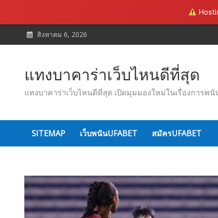
Hostin
Skip
สิงหาคม 6, 2026
to
content
แทงบาคาร่าเว็บไหนดีที่สุด
แทงบาคาร่าเว็บไหนดีที่สุด เปิดมุมมองใหม่ในเรื่องการพนั
SITEMAP
เว็บพนันUFABET
สมัครUFABET