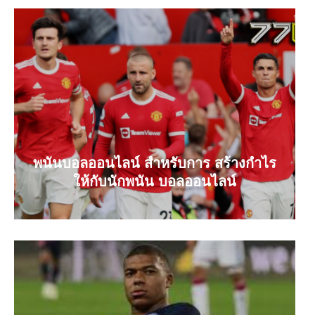
พนันบอลออนไลน์ สำหรับการ สร้างกำไร
ให้กับนักพนัน บอลออนไลน์