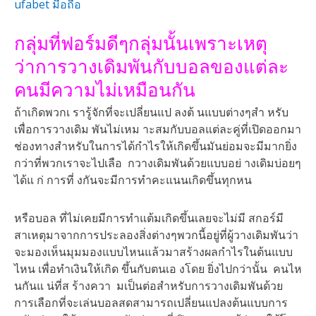
ufabet มือถือ
กลุ่มที่ฟอร์มดีๆกลุ่มนั้นเพราะเหตุ
ว่าการวางเดิมพันกับบอลของแต่ละ
คนมีความไม่เหมือนกัน
ถ้าเกิดพวกเ รารู้จักที่จะเปลี่ยนแป ลงต้ นแบบต่างๆสำ หรับ
เพื่อการวางเดิม พันไม่เหม าะสมกับบอลแต่ละคู่ที่เปิดออกมา
ช่องทางสำหรับในการได้กำไรให้เกิดขึ้นมันย่อมจะมีมากยิ่ง
กว่าที่พวกเราจะไปเลือ กวางเดิมพันด้วยแบบอย่ างเดิมบ่อยๆ
ได้แ ก่ การที่ งกันจะมีการทำคะแนนเกิดขึ้นทุกหน
หรือบอล ที่ไม่เคยมีการทำแต้มเกิดขึ้นเลยจะไม่มี สกอร์มี
สาเหตุมาจากการประลองสิ่งต่างๆพวกนี้อยู่ที่ผู้วางเดิมพันว่า
จะมองเห็นมุมมองแบบไหนแล้วมาสร้างผลกำไรในต้นแบบ
ไหน เพื่อทำเงินให้เกิด ขึ้นกับตนเอ งโดย ยิ่งไปกว่านั้น คนไห
นกันแ น่ที่ส ร้างควา มเป็นต่อสำหรับการวางเดิมพันด้วย
การเลือกที่จะเล่นบอลสดสามารถเปลี่ยนแปลงต้นแบบการ