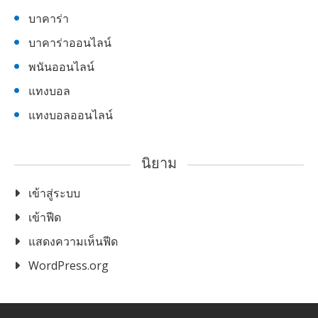
บาคาร่า
บาคาร่าออนไลน์
พนันออนไลน์
แทงบอล
แทงบอลออนไลน์
นิยาม
เข้าสู่ระบบ
เข้าฟีด
แสดงความเห็นฟีด
WordPress.org