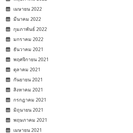
เมษายน 2022
มีนาคม 2022
กุมภาพันธ์ 2022
มกราคม 2022
ธันวาคม 2021
พฤศจิกายน 2021
ตุลาคม 2021
กันยายน 2021
สิงหาคม 2021
กรกฎาคม 2021
มิถุนายน 2021
พฤษภาคม 2021
เมษายน 2021