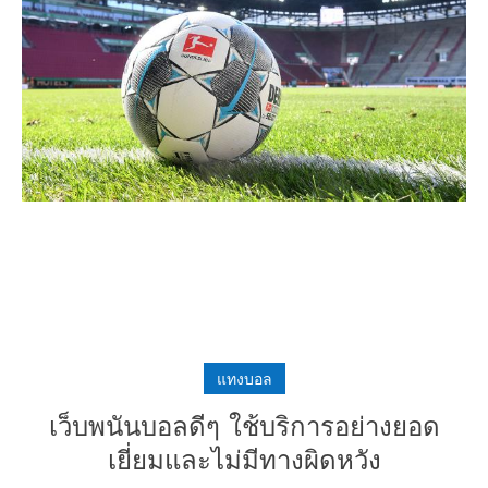
แทงบอล
เว็บพนันบอลดีๆ ใช้บริการอย่างยอด
เยี่ยมและไม่มีทางผิดหวัง