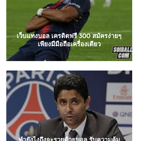
เว็บแทงบอล เครดิตฟรี 300 สมัครง่ายๆ
เพียงมีมือถือเครื่องเดียว
ทำยังไงถึงจะรวยด้วยบอล รับความคุ้ม