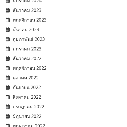
มกราคม 2024
ธันวาคม 2023
พฤศจิกายน 2023
มีนาคม 2023
กุมภาพันธ์ 2023
มกราคม 2023
ธันวาคม 2022
พฤศจิกายน 2022
ตุลาคม 2022
กันยายน 2022
สิงหาคม 2022
กรกฎาคม 2022
มิถุนายน 2022
พฤษภาคม 2022