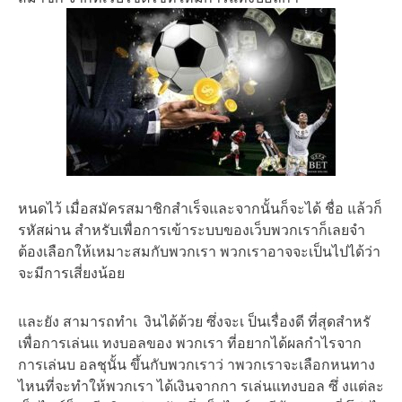
หนดไว้ เมื่อสมัครสมาชิกสำเร็จและจากนั้นก็จะได้ ชื่อ แล้วก็
รหัสผ่าน สำหรับเพื่อการเข้าระบบของเว็บพวกเราก็เลยจำ
ต้องเลือกให้เหมาะสมกับพวกเรา พวกเราอาจจะเป็นไปได้ว่า
จะมีการเสี่ยงน้อย
และยัง สามารถทำเ งินได้ด้วย ซึ่งจะเ ป็นเรื่องดี ที่สุดสำหรั
เพื่อการเล่นแ ทงบอลของ พวกเรา ที่อยากได้ผลกำไรจาก
การเล่นบ อลชุนั้น ขึ้นกับพวกเราว่ าพวกเราจะเลือกหนทาง
ไหนที่จะทำให้พวกเรา ได้เงินจากกา รเล่นแทงบอล ซึ่ งแต่ละ