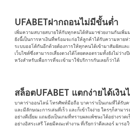
UFABETฝากถอนไม่มีขั้นต่ำ
เพิ่มความสบายสบายให้กับทุกคนได้หันมาช่วยงานกันเพิ่มมา
ยังนี้เป็นการหาเงินที่พร้อมจะก่อให้ลูกค้าได้รับความหาย
ระบบออโต้กันอีกด้วยต้องการให้ทุกคนได้เข้ามาสัมผัสแล
เว็บไซต์ซึ่งสามารถเสี่ยงดวงได้โดยตลอดรวมทั้งยังไม่ว่างปิด
หวังสำหรับเพื่อการที่จะเข้ามาใช้บริการกันเลยก็ว่าได้
สล็อตUFABET แตกง่ายได้เงิน
บาคาร่าออนไลน์ โทรศัพท์มือถือ บาคาร่าเป็นเกมที่ได้รับควา
และมีลักษณะการเล่นที่เร็ว และก็เข้าใจง่าย ใครๆก็สามารถ
อย่างดีเยี่ยม แถมยังเป็นเกมที่ทราบผลแพ้ชนะได้อย่างรวด
อย่างอิสระเสรี โดยมีคณะทำงาน ที่เรียกว่าดีลเลอร์ มา