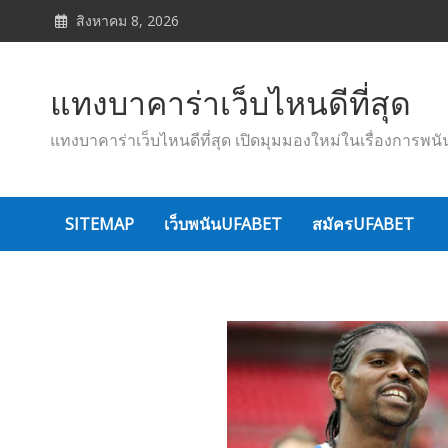
Skip
สิงหาคม 8, 2026
to
content
แทงบาคาร่าเว็บไหนดีที่สุด
แทงบาคาร่าเว็บไหนดีที่สุด เปิดมุมมองใหม่ในเรื่องการพนั
SITEMAP
เว็บพนันUFABET
สมัครUFABET