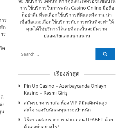
จะใช้บริการได้ทันที
หากคุณสนใจหรือชื่นชอบใน
การใช้บริการในการพนัน Casino Online มือถือ
ก็อย่าลืมที่จะเลือกใช้บริการที่ดีและมีความน่า
ีการ
เชื่อถือและเลือกใช้บริการกับการพนันที่จะทำให้
สัก
คุณได้ใช้บริการได้เลยที่คุณนั้นจะมีความ
การ
ปลอดภัยและสนุกสนาน
ำ
กิด
Search
for:
เรื่องล่าสุด
Pin Up Casino – Azərbaycanda Onlayn
Kazino – Rəsmi Giriş
ดี
สมัครบาคาร่าufa ห้อง VIP ลิมิตเดิมพันสูง
ล่ง
สะใจ รองรับนักลงทุนกระเป๋าหนัก
ทุน
วิธีตรวจสอบรายการ ฝาก-ถอน UFABET ด้วย
ตัวเองทำอย่างไร?