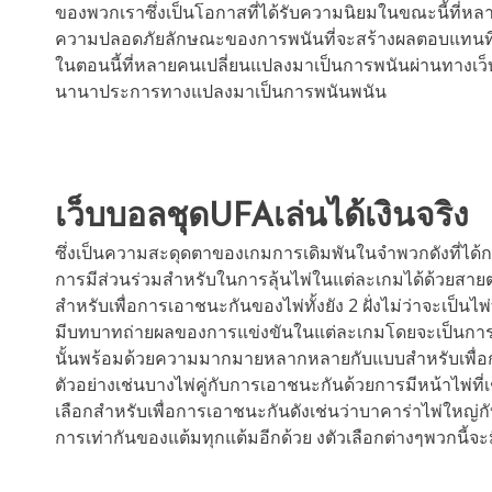
ของพวกเราซึ่งเป็นโอกาสที่ได้รับความนิยมในขณะนี้ที่หล
ความปลอดภัยลักษณะของการพนันที่จะสร้างผลตอบแทนที่เยี่ยมท
ในตอนนี้ที่หลายคนเปลี่ยนแปลงมาเป็นการพนันผ่านทางเว็บ
นานาประการทางแปลงมาเป็นการพนันพนัน
เว็บบอลชุดUFAเล่นได้เงินจริง
ซึ่งเป็นความสะดุดตาของเกมการเดิมพันในจำพวกดังที่ได้กล
การมีส่วนร่วมสำหรับในการลุ้นไพ่ในแต่ละเกมได้ด้วย
สำหรับเพื่อการเอาชนะกันของไพ่ทั้งยัง 2 ฝั่งไม่ว่าจะเป็นไพ
มีบทบาทถ่ายผลของการแข่งขันในแต่ละเกมโดยจะเป็นการชี้วัด
นั้นพร้อมด้วยความมากมายหลากหลายกับแบบสำหรับเพื่อกา
ตัวอย่างเช่นบางไพ่คู่กับการเอาชนะกันด้วยการมีหน้าไพ่ที่เช่
เลือกสำหรับเพื่อการเอาชนะกันดังเช่นว่าบาคาร่าไพ่ใหญ่ก
การเท่ากันของแต้มทุกแต้มอีกด้วย งตัวเลือกต่างๆพวกนี้จ