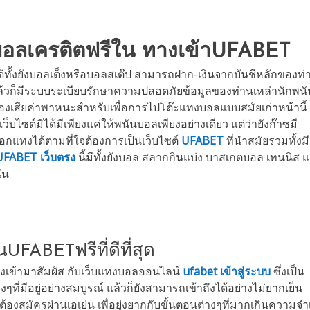
อลเครติตฟรีใน ทางเข้าUFABET
ทั้งยังบอลเต็งหรือบอลสเต๊ป สามารถฝาก-เงินจากบันชีหลักของท่
แล้วก็มีระบบระเบียบรักษาความปลอดภัยข้อมูลของท่านเหล่านักพนั
้องเสียค่าพาหนะสำหรับเพื่อการไปโต๊ะแทงบอลแบบสมัยเก่าหน้านี้
ว็บไซต์มิได้มีเพียงแค่ให้พนันบอลเพียงอย่างเดียว แต่ว่ายังก๊าซมี
ลือกแทงได้ตามที่ใจต้องการเป็นเว็บไซต์
UFABET
ที่นำสมัยรวมทั้งมี
UFABET เว็บตรง
นี้มีทั้งยังบอล สลากกินแบ่ง บาสเกตบอล เทนนิส แ
ัน
UFABETฟรีที่ดีที่สุด
เข้ามาสัมผัส กับเว็บแทงบอลออนไลน์
ufabet เข้าสู่ระบบ
ซึ่งเป็น
มีอยู่อย่างสมบูรณ์ แล้วก็ยังสามารถเข้าถึงได้อย่างไม่ยากเย็น
้องสมัครผ่านเอเย่น เพื่อยุ่งยากกับขั้นตอนต่างๆที่มากเกินความจำ