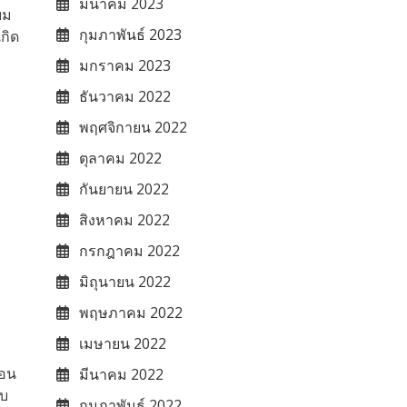
มีนาคม 2023
ยม
กุมภาพันธ์ 2023
กิด
มกราคม 2023
ธันวาคม 2022
พฤศจิกายน 2022
ตุลาคม 2022
กันยายน 2022
สิงหาคม 2022
กรกฎาคม 2022
มิถุนายน 2022
พฤษภาคม 2022
เมษายน 2022
่อน
มีนาคม 2022
็บ
กุมภาพันธ์ 2022