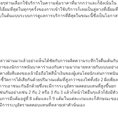
ายๆท่านเลือกใช้บริการในความคุ้มราคาที่มากกว่าและก็ยังเน้นใน
ี่สุดในทุกๆครั้งของการเข้าใช้บริการก็เลยเป็นลู่ทางที่เยี่ยมที่
ในต้นแบบระบบการดูแลการบริการที่ดีสุดในขณะนี้ซึ่งเป็นโอกาสท
่าวผ่านมาแล้วอย่างเห็นได้ชัดกับการผลิตความระทึกใจตื่นเต้นกับ
สายตาของนักการพนันบาคาร่าเองกับความมากมายหลายกับแบบอย่าง
่ทางฝั่งสีแดงของเจ้ามือถือไพ่สีน้ำเงินของผู้เล่นโดยนักเล่นการพนั
การได้เสียกันด้วยปริมาณแต้มที่สูงกว่าของไพ่ทั้งยัง 2 ฝั่งเพียง
รเอาชนะกันอีกด้วยซึ่งจะมีการระบุอัตราผลตอบแทนที่สูงขึ้นยก
นกันอย่างเช่น 2 กับ 2 หรือ 3 กับ 3 แล้วก็หน้าไพ่อื่นๆแล้วก็ยังมีตัว
ับการมีแต้มอยู่ที่ 8 แต้มและก็ 9 แต้มในแต่ละเกมและก็ลักษณะขอ
ะมีการระบุอัตราผลตอบแทนที่หลายเท่าตัวนั่นเอง