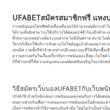
UFABETสมัครสมาชิกฟรี แทงบ
การพนันบอลโทรศัพท์เคลื่อนที่ออนไล์สามรถยนต์กระทำได้
ได้รวมทั้งยังสามารถใช้บริการได้ตลอด24ชั่วโมงอีกด้วย 
ทั้งหลายแหล่อย่างเต็มระบบสากล ไม่มีอันตราย สบาย ไม่ต
ใครๆก็เลือกใช้บริการกับทางเว็บไซต์อยู่แล้วด้วยเหตุว่าทางเ
เทนนิส รวมทั้งกีฬาจำพวกต่างๆอีกเยอะแยะที่ให้เลือกซื้อเ
ความครบครันในเรื่องเกี่ยวกับการพนันเยอะที่สุด เว็บไซต์
ก็กีฬาฯลฯที่ให้ความสนุกสนานเพลิดเพลินเจริญใจแก่นักพน
วิธีสมัครเว็บบอลUFABETกับเว็บพนัน
UFA678 สำหรับนักเล่นการพนันบอลทุกคนกับการได้ทดลอง
หนทางสำหรับเพื่อการเสนอเกมการพนันบอลในลักษณะต่างๆที่
เป็นการสมัครเข้าใช้งานตรงกับเจ้ามือ โดยไม่จำเป็นจำเป็นต