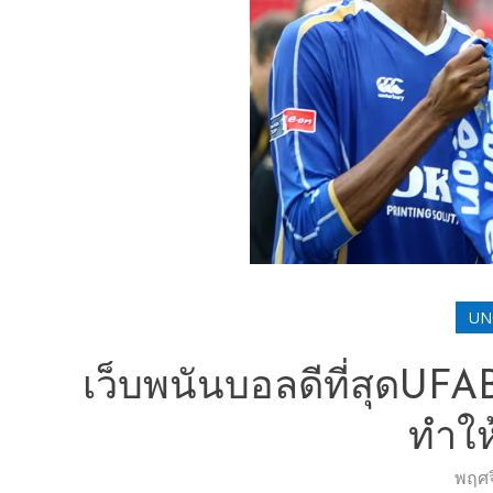
UN
เว็บพนันบอลดีที่สุดUF
ทำให
พฤศจ