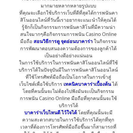
มากมายหลากหลายรูปแบบ
ที่คุณจะเลือกใช้บริการเว็บที่ดีที่สุดได้
การพนันคา
สิโนออนไลน์ที่วันนี้เราอยากจะแนะนำให้คุณได้
รู้จักก็เป็นกิจกรรมการพนันคาสิโนที่มีความน่า
สนใจมากๆคือกิจกรรมการพนัน Casino Online
มือถือ
สอนวิธีการดู จุดอ่อนบาคาร่า
ในกิจกรรม
การพัฒนาตอบสนองความต้องการของลูกค้าได้
เป็นอย่างดีอย่างแน่นอน
ในการใช้บริการในการพนันคาสิโนออนไลน์ที่ใช้
บริการได้ในปัจจุบันมีในการพนันคาสิโนออนไลน์
ที่ใช้โทรศัพท์มือถือเป็นโอกาสในการเข้าสู่
เว็บไซต์เพื่อใช้บริการ
เทคนิคบาคาร่าเบื้องต้น
ได้
โดยที่คนนั้นจะไม่ต้องไปฟังมันจะเป็นกิจกรรม
การพนัน Casino Online มือถือที่ทุกคนนั้นจะใช้
บริการได้
บาคาร่าเว็บไหนดี ไว้ใจได้
โดยที่คุณนั้นจะมี
ความสะดวกสบายในการใช้บริการได้ทุกที่ทุก
เวลาที่ต้องการโทรศัพท์มือถือขึ้นมาก็สามารถที่