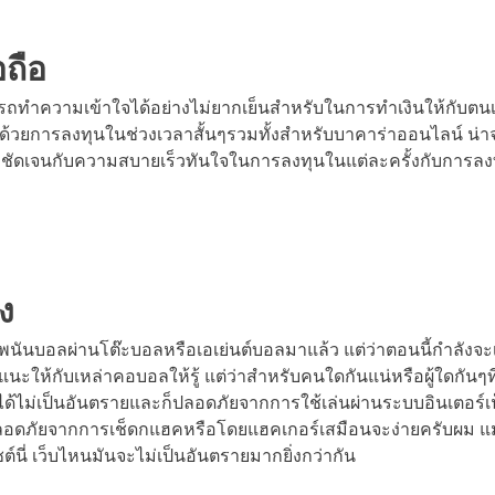
ถือ
รถทำความเข้าใจได้อย่างไม่ยากเย็นสำหรับในการทำเงินให้กับตน
้อมด้วยการลงทุนในช่วงเวลาสั้นๆรวมทั้งสำหรับบาคาร่าออนไลน์ น่า
อย่างชัดเจนกับความสบายเร็วทันใจในการลงทุนในแต่ละครั้งกับการลง
ง
พนันบอลผ่านโต๊ะบอลหรือเอเย่นต์บอลมาแล้ว แต่ว่าตอนนี้กำลังจะเ
นะให้กับเหล่าคอบอลให้รู้ แต่ว่าสำหรับคนใดกันแน่หรือผู้ใดกันๆที
ะ ได้ไม่เป็นอันตรายและก็ปลอดภัยจากการใช้เล่นผ่านระบบอินเตอร์เ
ามปลอดภัยจากการเช็ดกแฮคหรือโดยแฮคเกอร์เสมือนจะง่ายครับผม แม
ซต์นี่ เว็บไหนมันจะไม่เป็นอันตรายมากยิ่งกว่ากัน