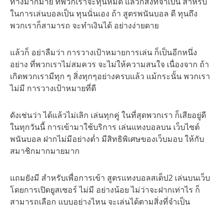
ทางมากมาย ที่พวกเราจะทุนหมด แล้วก็สิ่งที่จำเป็น สำหรับ
ในการเล่นบอลเป็น ทุนนั่นเอง ถ้า สูตรพนันบอล ดี ทุนถึง
พวกเราก็สามารถ จะทำเงินได้ อย่างง่ายดาย
แล้วก็ อย่าลืมว่า การวางเป้าหมายการเล่น ก็เป็นอีกหนึ่ง
อย่าง ที่พวกเราไม่สมควร จะไม่ให้ความสนใจ เนื่องจาก ถ้า
เกิดพวกเรามีทุก ๆ สิ่งทุกๆอย่างครบแล้ว แม้กระนั้น พวกเรา
ไม่มี การวางเป้าหมายที่ดี
ดังเช่นว่า ได้แล้วไม่เลิก เล่นทุกคู่ ในที่สุดพวกเรา ก็เสียอยู่ดี
ในทุกวันนี้ การเข้ามาใช้บริการ เล่นแทงบอลบน เว็บไซต์
พนันบอล ฝากไม่มีอย่างต่ำ มีสิทธิพิเศษของเว็บมอบ ให้กับ
สมาชิกมากมายมาก
แถมยังมี สำหรับเพื่อการเข้า สูตรแทงบอลสเต็ป2 เล่นบนเว็บ
โดยการเปิดยูสเซอร์ ไม่มี อย่างน้อย ไม่ว่าจะฝากเท่าไร ก็
สามารถเลือก แบบอย่างไหน จะเล่นได้ตามสิ่งที่จำเป็น