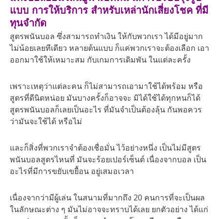
แบบ การให้บริการ สำหรับเหล่านักเสี่ยงโชค ที่มี
ทุนจำกัด
สูตรพนันบอล ซึ่งสามารถทำเงิน ให้กับพวกเรา ได้มีอยู่มาก
ไม่น้อยเลยทีเดียว หลายต้นแบบ ก็แค่พวกเราจะต้องเลือก เอา
ออกมาใช้ให้เหมาะสม กับเกมการเดิมพัน ในแต่ละครั้ง
เพราะเหตุว่าแต่ละคน ก็ไม่สามารถเอามาใช้ได้พร้อม หรือ
สูตรที่ดีนิดหน่อย มันบางครั้งก็อาจจะ มิได้ใช้ได้ทุกหนก็ได้
สูตรพนันบอลก็เลยเป็นอะไร ที่มันจำเป็นต้องลุ้น กันพอควร
ว่ามันจะใช้ได้ หรือไม่
และก็สิ่งที่พวกเราจำต้องเชื่อมั่น ไว้อย่างหนึ่ง เป็นไม่มีสูตร
พนันบอลสูตรไหนที่ มันจะร้อยเปอร์เซ็นต์ เนื่องจากบอล เป็น
อะไรที่มีการขยับเขยื้อน อยู่เสมอเวลา
เนื่องจากว่ามีผู้เล่น ในสนามที่มากถึง 20 คนการที่จะเป็นผล
ในลักษณะต่าง ๆ มันไม่อาจจะทราบได้เลย ยกตัวอย่าง ได้แก่