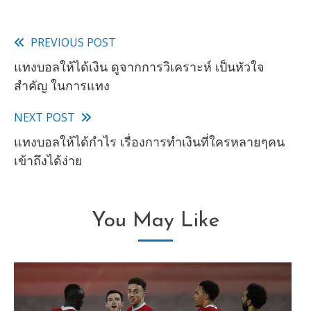
PREVIOUS POST
Read
แทงบอลให้ได้เงิน ดูจากการวิเคราะห์ เป็นหัวใจ
more
สำคัญ ในการแทง
articles
NEXT POST
แทงบอลให้ได้กำไร เรื่องการทำเงินที่ใครหลายๆคน
เข้าถึงได้ง่าย
You May Like