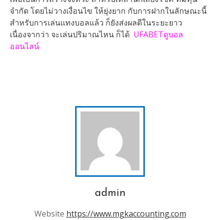
จำกัด โดยไม่วางเงื่อนไข ให้ยุ่งยาก กับการฝากในลักษณะนี้
สำหรับการเล่นแทงบอลแล้ว ก็ยังส่งผลดีในระยะยาว
เนื่องจากว่า จะเล่นปริมาณไหน ก็ได้
UFABETดูบอล
ออนไลน์
admin
Website
https://www.mgkaccounting.com