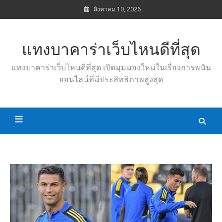
Skip
สิงหาคม 10, 2026
to
content
แทงบาคาร่าเว็บไหนดีที่สุด
แทงบาคาร่าเว็บไหนดีที่สุด เปิดมุมมองใหม่ในเรื่องการพนัน
ออนไลน์ที่มีประสิทธิภาพสูงสุด