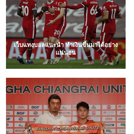
เว็บแทงบอลแนะนำ ทำเงินขึ้นมาได้อย่าง
แน่นอน