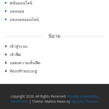
พนันออนไลน์
แทงบอล
แทงบอลออนไลน์
นิยาม
เข้าสู่ระบบ
เข้าฟีด
แสดงความเห็นฟีด
WordPress.org
copyright 2020. All Rights Reserved.
Proudly powered by
WordPress
|
Theme: Matina News by
Mystery Themes
.