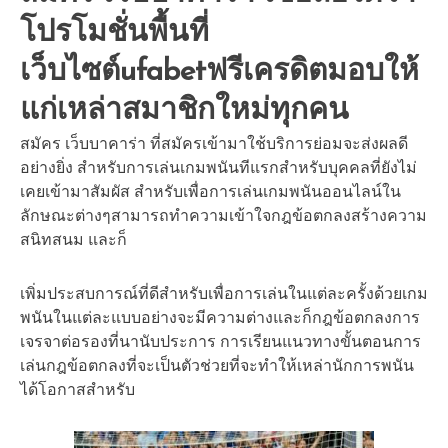
โปรโมชั่นพื้นที่
เว็บไซต์ufabetฟรีเครดิตมอบให้
แก่เหล่าสมาชิกใหม่ทุกคน
สมัคร เว็บบาคาร่า
ที่สมัครเข้ามาใช้บริการย่อมจะส่งผลดี
อย่างยิ่ง สำหรับการเล่นเกมพนันทีแรกสำหรับบุคคลที่ยังไม่
เคยเข้ามาสัมผัส สำหรับเพื่อการเล่นเกมพนันออนไลน์ใน
ลักษณะต่างๆสามารถทำความเข้าใจกฎข้อตกลงสร้างความ
สนิทสนม และก็
เพิ่มประสบการณ์ที่ดีสำหรับเพื่อการเล่นในแต่ละครั้งด้วยเกม
พนันในแต่ละแบบอย่างจะมีความต่างและก็กฎข้อตกลงการ
เจรจาต่อรองที่นานับประการ การเรียนแนวทางขั้นตอนการ
เล่นกฎข้อตกลงที่จะเป็นตัวช่วยที่จะทำให้เหล่านักการพนัน
ได้โอกาสสำหรับ