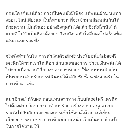
ก่อนใครกันแน่ต้อง การเป็นคนมั่งมีเพียง แต่พนันผ่าน หนทา
งออน ไลน์เพียงแค่ นั้นก็สามารถ ที่จะเข้ามาเลือกเล่นกันได้
ด้วยความ เป็นตัวเอง อย่างยิ่งสุดกันได้แล้ว ซึ่งดังนี้พนันได้
แบบที่ ไม่จำเป็นที่จะต้องมา วิตกกังวลหัวใจอีกต่อไปสร้างข้อ
เสนอ แนะรวมทั้ง
จริงจังสำหรับใน การทำเงินด้วยสิทธิ ประโยชน์ufabetฟรี
เครดิตให้พวกเราได้เลือก ลักษณะของการ ชำระเงินพนันได้
ไม่ยากเนื่องจากวิถี ทางของการเข้ามา ใช้งานบนหน้าเว็บ
เป็นระบบ สำหรับการพนันที่มิได้ สลับซับซ้อน ซึ่งสำหรับใน
การเข้ามาเล่น
สมาชิกจะได้รับผล ตอบแทนจากทางเว็บufabetฟรี เครดิต
ไม่ต้องฝาก ก็สามารถ เข้ามาร่วม สร้างความสนุกสนาน
ร่าเริงไปกับลักษณะ ของการเข้าใช้งานได้ อย่างดีเยี่ยม
เนื่องจาก ระบบของการเข้าเล่นบนหน้า เว็บเป็นทางสำหรับ
ในการใช้งาน ให้