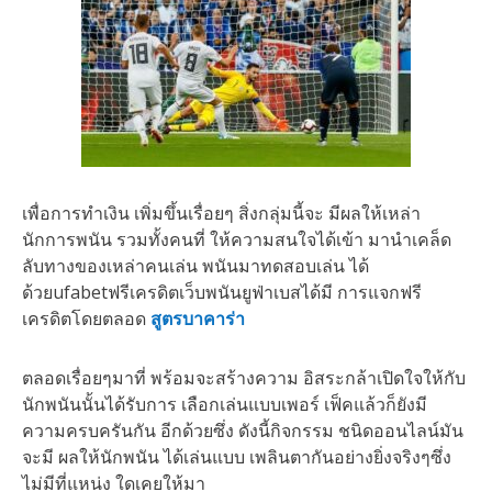
เพื่อการทำเงิน เพิ่มขึ้นเรื่อยๆ สิ่งกลุ่มนี้จะ มีผลให้เหล่า
นักการพนัน รวมทั้งคนที่ ให้ความสนใจได้เข้า มานำเคล็ด
ลับทางของเหล่าคนเล่น พนันมาทดสอบเล่น ได้
ด้วยufabetฟรีเครดิตเว็บพนันยูฟ่าเบสได้มี การแจกฟรี
เครดิตโดยตลอด
สูตรบาคาร่า
ตลอดเรื่อยๆมาที่ พร้อมจะสร้างความ อิสระกล้าเปิดใจให้กับ
นักพนันนั้นได้รับการ เลือกเล่นแบบเพอร์ เฟ็คแล้วก็ยังมี
ความครบครันกัน อีกด้วยซึ่ง ดังนี้กิจกรรม ชนิดออนไลน์มัน
จะมี ผลให้นักพนัน ได้เล่นแบบ เพลินตากันอย่างยิ่งจริงๆซึ่ง
ไม่มีที่แหน่ง ใดเคยให้มา