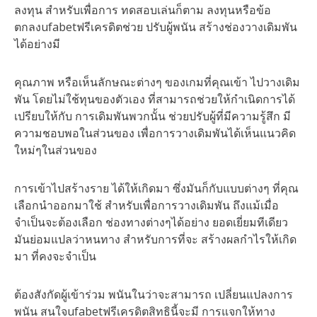
ลงทุน สำหรับเพื่อการ ทดสอบเล่นก็ตาม ลงทุนหรือข้อ
ตกลงufabetฟรีเครดิตช่วย ปรับผู้พนัน สร้างช่องวางเดิมพัน
ได้อย่างมี
คุณภาพ หรือเห็นลักษณะต่างๆ ของเกมที่คุณเข้า ไปวางเดิม
พัน โดยไม่ใช้ทุนของตัวเอง ที่สามารถช่วยให้กำเนิดการได้
เปรียบให้กับ การเดิมพันพวกนั้น ช่วยปรับผู้ที่มีความรู้สึก มี
ความชอบพอในส่วนของ เพื่อการวางเดิมพันได้เห็นแนวคิด
ใหม่ๆในส่วนของ
การเข้าไปสร้างราย ได้ให้เกิดมา ซึ่งมันก็กับแบบต่างๆ ที่คุณ
เลือกนำออกมาใช้ สำหรับเพื่อการวางเดิมพัน ถึงแม้เมื่อ
จำเป็นจะต้องเลือก ช่องทางต่างๆได้อย่าง ยอดเยี่ยมทีเดียว
มันย่อมแปลว่าหนทาง สำหรับการที่จะ สร้างผลกำไรให้เกิด
มา ที่คงจะจำเป็น
ต้องสังกัดผู้เข้าร่วม พนันในว่าจะสามารถ เปลี่ยนแปลงการ
พนัน สนใจufabetฟรีเครดิตสิทธินี้จะมี การแจกให้ทาง