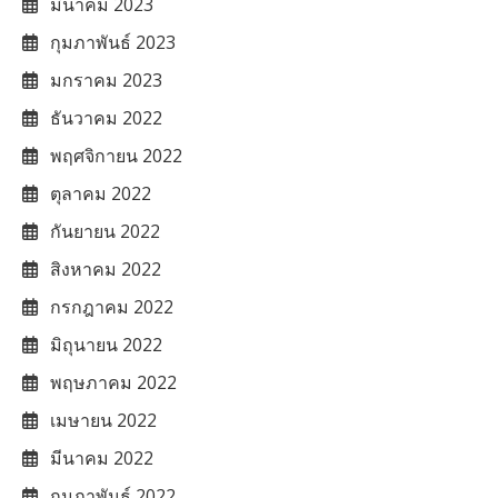
มีนาคม 2023
กุมภาพันธ์ 2023
มกราคม 2023
ธันวาคม 2022
พฤศจิกายน 2022
ตุลาคม 2022
กันยายน 2022
สิงหาคม 2022
กรกฎาคม 2022
มิถุนายน 2022
พฤษภาคม 2022
เมษายน 2022
มีนาคม 2022
กุมภาพันธ์ 2022