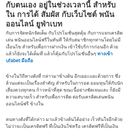
กับตนเอง อยู่ในช่วงเวลานี้ สำหรับ
ใน การได้ สัมผัส กับเว็บไซต์ พนัน
ออนไลน์ ยูฟ่าเบท
กับการจัดหนักจัดเต็ม กับโปรโมชั่นสุดคุ้ม กับการแจกเครดิต
เล่น พนันออนไลน์ฟรีในทันที ให้กับสมาชิกทุกท่านโดยไม่มี
เงื่อนไข สำหรับเพื่อการฝากเงิน เข้าใช้บริการก่อนอีก ด้วย
แล้วก็ยังจะได้เต็มที่ แล้วก็คุ้มกับโปรโมชั่นอื่นๆ
ทางเข้า
ufabet มือถือ
ข้างในวิถีทางดังที่ กล่าวมาข้างต้น อีกเยอะแยะด้วยการ ซึ่ง
ล้วนแต่จะเป็นเรื่องสำคัญ สำหรับในการอด ออมทุนให้กับนัก
เสี่ยงดวงทุกคน ก้าวหน้าที่สุด ขณะนี้อย่างชัดเจนและ ก็ยังมี
ความสบายเร็ว สำหรับเพื่อการติด ต่อรับเครดิตเล่นพนัน
ออนไลน์ฟรี ข้างใน
หนทางดังที่ได้กล่าว มาแล้วข้างต้นได้อย่าง เร็วทันใจอีกด้วย
ไม่ว่าจะเป็นเครดิตฟรี ที่เป็นเงินใช่หรือ เครดิตฟรีที่เป็นเงิน