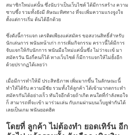
สมาชิกใหม่แค่นั้น ซึ่งนับว่าเป็นเว็บไซต์ ได้มีการสร้าง ความ
ซาบซึ้ง รวมทั้งยังมี ลัษณะทิศทาง ที่จะเพิ่มความแรงจูงใจ
ตั้งแต่การเริ่ม ต้นได้อีกด้วย
ซึ่งดังนี้การแจก เครดิตเพียงแค่สมัคร ขอสงวนสิทธิ์สำหรับ
นักเล่นการ พนันหน้าเก่า การเพิ่มกิจกรรม คราวนี้ได้มีการ
จับแจกให้กับนักการ พนันมือใหม่แค่นั้นซึ่ง ไม่ว่าจะเข้ มา
สมัครวัน นึงกี่คนก็ได้ ทางเว็บไซต์ ก็มีการแจกให้ไม่ยั้งอีก
ด้วยปรากฏได้เลยว่า
เมื่อมีการทำให้มี ประสิทธิภาพ เพิ่มมากขึ้น ในลักษณะนี้
ทำให้ได้รับ ความมีชัย รวมทั้งให้ลูกค้า ได้เข้ามากดกระทำ
สมัครกันได้อย่างเร็ว ทันใจอีกด้วยถ้าเกิด คนใดที่กำลังพอใจ
ก็ สามารถที่จะเข้า มาร่วมเล่น กับเกมผ่านบนเว็บยูฟ่ากันได้
เลยเป็นเกม พนันยอดฮิต
โดยที่ ลูกค้า ไม่ต้องทำ ยอดเทิร์น อีก