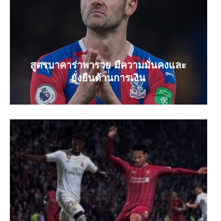
สูตรบาคาร่าพารวย มีความมั่นคงและ
ยั่งยืนด้านการเงิน