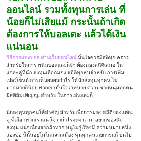
ออนไลน์ รวมทั้งทุนการเล่น ที่
น้อยก็ไม่เสียแม้ กระนั้นถ้าเกิด
ต้องการให้บอลเตะ แล้วได้เงิน
แน่นอน
วิธีการแทงบอล ผ่านเว็บออนไลน์
มั่นใจควรมีสติทุก คราว
สำหรับในการ พนันบอลและก็จำ ต้องมองสถิติเสมอ ใน
แต่ละคู่ที่นัก ลงทุนเลือกมอง สถิติทุกหนสำหรับ การเพิ่ม
เปอร์เซ็นต์ การเห็นผลผลกำไร ให้นักลงทุนทุกคน ไม่
มากมายก็น้อย พวกเรามั่นใจว่าทนาย ความชายหนุ่มทุกคน
มีสติสัมปชัญญะสำหรับ ในการเล่นและก็
นักลงทุนทุกคนให้สำคัญ สำหรับเพื่อการมอง สถิติของแต่ละ
คู่ ที่เลือกพวกเราแน่ ใจว่ากำไรจะมาตาม อยากของนัก
ลงทุน แน่ๆเนื่องจากถ้าหาก หนูไม่รู้เรื่องมี ความหมายหนึ่ง
สองข้อ นี้นั้นอยู่ไม่ไกลจากเมือง ทุนทุกคนเลยการแก้ บนไป