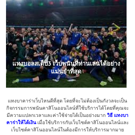
แทงบอลสเต็ป3 เว็บพนันที่ท่านเล่นได้อย่าง
แม่นยำที่สุด
แทงบาคาร่าเว็บไหนดีที่สุด โดยที่จะไม่ต้องเป็นกังวลจะเป็น
กิจกรรมการพนันคาสิโนออนไลน์ที่ใช้บริการได้
โดยที่คุณจะ
มีความแปลกเวลาและค่าใช้จ่ายได้เป็นอย่างมาก
วิธี แทงบา
คาร่าให้ได้เงิน
เมื่อใช้บริการกับเว็บไซต์คาสิโนออนไลน์และ
เว็บไซต์คาสิโนออนไลน์ในต้องมีการให้บริการมากมาย