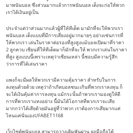
มาพนันบอล ซึ่งส่วนมากแล้วการพนันบอล เต็งจะก่อให้พวก
เราได้เงินอยู่เป็น
ประจำแต่ว่าส่วนมากแล้วผู้ที่ให้ทีเด็ด มามักที่จะให้พวกเรา
พนันบอล เต็งแบบที่มีการเสี่ยงอยู่มากมายๆ อย่างเช่นการที่
ให้พวกเรา เล่นในราคาต่อรองที่สูงสูงแม้บอลเปิดมาที่ราคา
2 ลูกควบ เซียนที่ให้ทีเด็ดมาก็มักที่จะให้ พวกเราเล่นในราคา
ที่สูง สูงแบบนี้เพราะเหตุว่าเซียนเหล่า นี้ชอบมีความรู้สึก
ว่าการที่ได้เล่นราคา
แพงก็จะมีผลให้พวกเรามีความคุ้มราคา สำหรับในการ
ลงทุนด้วยด้วย เหตุว่าถ้าเกิดบอลชนะเกินที่พวกเราลงทุน ก็
จะได้เงินคุ้มค่าการลงทุน แม้กระนั้นถ้าพวกเรามองดูให้ดี
การที่พวกเราแทงอย่าง นี้มันได้โอกาสที่พวกเราจะเสีย
มากกว่าได้เสียด้วยมันอยู่ที่ว่าพวก เราต้องการเสียมากแค่
ไหนแค่นั่นเองUFABET1168
เว็บไซต์พนันบอล สามารถวางเดิมพันผ่าน จอมือถือได้