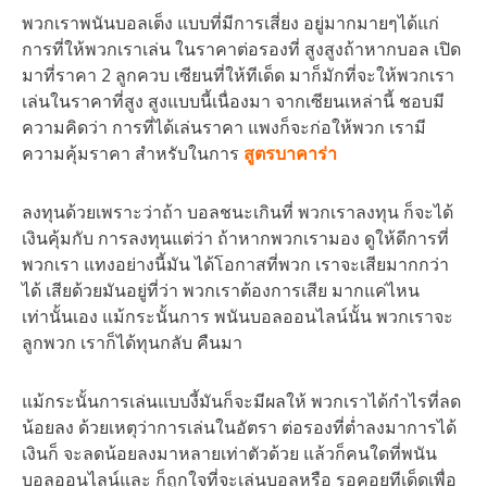
พวกเราพนันบอลเต็ง แบบที่มีการเสี่ยง อยู่มากมายๆได้แก่
การที่ให้พวกเราเล่น ในราคาต่อรองที่ สูงสูงถ้าหากบอล เปิด
มาที่ราคา 2 ลูกควบ เซียนที่ให้ทีเด็ด มาก็มักที่จะให้พวกเรา
เล่นในราคาที่สูง สูงแบบนี้เนื่องมา จากเซียนเหล่านี้ ชอบมี
ความคิดว่า การที่ได้เล่นราคา แพงก็จะก่อให้พวก เรามี
ความคุ้มราคา สำหรับในการ
สูตรบาคาร่า
ลงทุนด้วยเพราะว่าถ้า บอลชนะเกินที่ พวกเราลงทุน ก็จะได้
เงินคุ้มกับ การลงทุนแต่ว่า ถ้าหากพวกเรามอง ดูให้ดีการที่
พวกเรา แทงอย่างนี้มัน ได้โอกาสที่พวก เราจะเสียมากกว่า
ได้ เสียด้วยมันอยู่ที่ว่า พวกเราต้องการเสีย มากแค่ไหน
เท่านั้นเอง แม้กระนั้นการ พนันบอลออนไลน์นั้น พวกเราจะ
ลูกพวก เราก็ได้ทุนกลับ คืนมา
แม้กระนั้นการเล่นแบบงี้มันก็จะมีผลให้ พวกเราได้กำไรที่ลด
น้อยลง ด้วยเหตุว่าการเล่นในอัตรา ต่อรองที่ต่ำลงมาการได้
เงินก็ จะลดน้อยลงมาหลายเท่าตัวด้วย แล้วก็คนใดที่พนัน
บอลออนไลน์และ ก็ถูกใจที่จะเล่นบอลหรือ รอคอยทีเด็ดเพื่อ