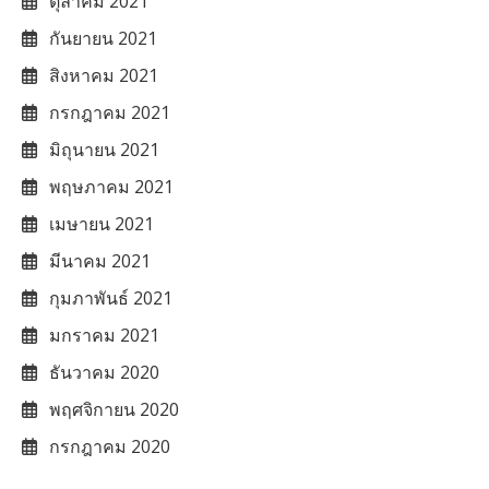
ตุลาคม 2021
กันยายน 2021
สิงหาคม 2021
กรกฎาคม 2021
มิถุนายน 2021
พฤษภาคม 2021
เมษายน 2021
มีนาคม 2021
กุมภาพันธ์ 2021
มกราคม 2021
ธันวาคม 2020
พฤศจิกายน 2020
กรกฎาคม 2020