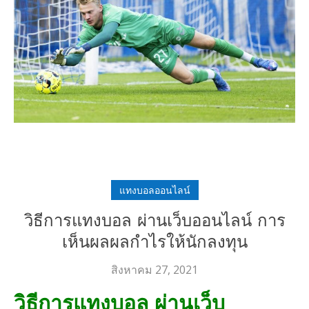
แทงบอลออนไลน์
วิธีการแทงบอล ผ่านเว็บออนไลน์ การ
เห็นผลผลกำไรให้นักลงทุน
สิงหาคม 27, 2021
วิธีการแทงบอล ผ่านเว็บ