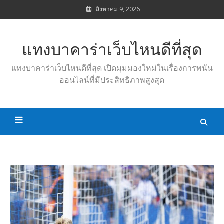
Skip
สิงหาคม 9, 2026
to
content
แทงบาคาร่าเว็บไหนดีที่สุด
แทงบาคาร่าเว็บไหนดีที่สุด เปิดมุมมองใหม่ในเรื่องการพนัน
ออนไลน์ที่มีประสิทธิภาพสูงสุด