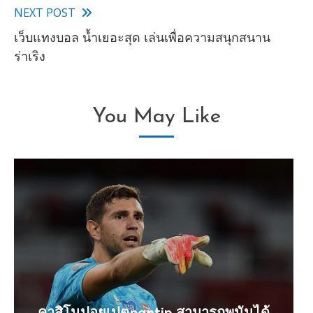
NEXT POST
เว็บแทงบอล น้ำเยอะสุด เล่นเพื่อความสนุกสนาน
ร่าเริง
You May Like