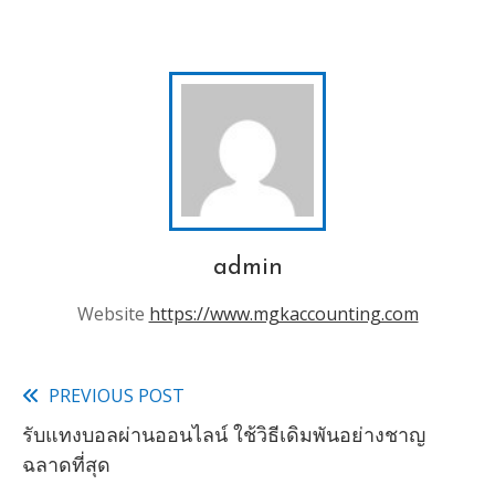
admin
Website
https://www.mgkaccounting.com
PREVIOUS POST
Read
รับแทงบอลผ่านออนไลน์ ใช้วิธีเดิมพันอย่างชาญ
more
ฉลาดที่สุด
articles