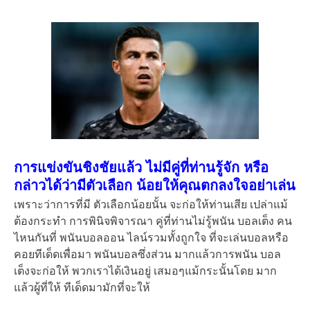
การแข่งขันชิงชัยแล้ว ไม่มีคู่ที่ท่านรู้จัก หรือ
กล่าวได้ว่ามีตัวเลือก น้อยให้คุณตกลงใจอย่าเล่น
เพราะว่าการที่มี ตัวเลือกน้อยนั้น จะก่อให้ท่านเสีย เปล่าแม้
ต้องกระทำ การพินิจพิจารณา คู่ที่ท่านไม่รู้พนัน บอลเต็ง คน
ไหนกันที่ พนันบอลออน ไลน์รวมทั้งถูกใจ ที่จะเล่นบอลหรือ
คอยทีเด็ดเพื่อมา พนันบอลซึ่งส่วน มากแล้วการพนัน บอล
เต็งจะก่อให้ พวกเราได้เงินอยู่ เสมอๆแม้กระนั้นโดย มาก
แล้วผู้ที่ให้ ทีเด็ดมามักที่จะให้