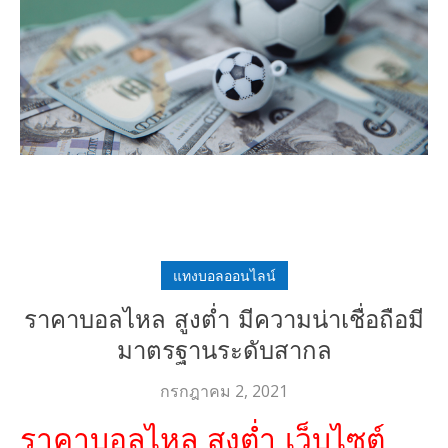
แทงบอลออนไลน์
ราคาบอลไหล สูงต่ำ มีความน่าเชื่อถือมี
มาตรฐานระดับสากล
กรกฎาคม 2, 2021
ราคาบอลไหล สูงต่ำ เว็บไซต์