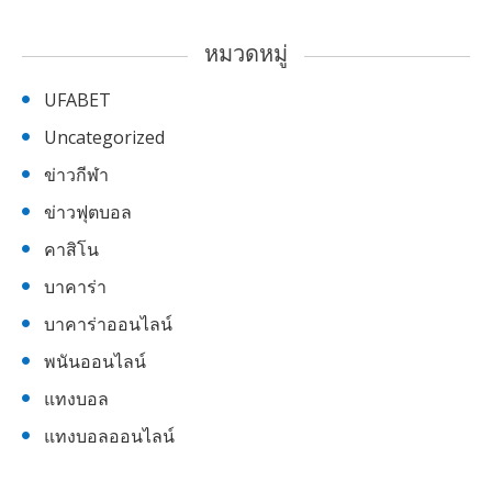
หมวดหมู่
UFABET
Uncategorized
ข่าวกีฬา
ข่าวฟุตบอล
คาสิโน
บาคาร่า
บาคาร่าออนไลน์
พนันออนไลน์
แทงบอล
แทงบอลออนไลน์