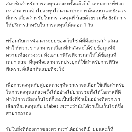
สมาชิกสำหรับการลงทุนแต่ละครั้งแล้วก็มี แบบอย่างที่พวก
เราสามารถเข้าไปลงทุนได้นานาประการต้นแบบ และยังควร
มีการ เสี่ยงสำห รับในการ ลงทุนที่ น้อยด้วยรวมทั้ง ยังมีกา ร
ให้บริการสำหรับในการลงทุนได้ตลอด 1 วัน
พร้อมกับการพัฒนาระบบของเว็บไซ ต์ที่ดีอย่างสม่ำเสมอ
ทำใ ห้พวกเ ร าสามารถเลือกที่กำลังจ ะได้รั บข้อมูลที่มี
ความเที่ยงตรงรวมทั้งเอามาพินิจพิจารณาให้ได้ข้อมูลที่
เหมา ะสม ที่สุดที่จะสามารถประยุกต์ใช้สำหรับการพินิจ
พิเคราะห์เลือกต้นแบบที่จะใช้
เพื่อการลงทุนกับคู่บอลต่างๆที่พวกเราจะเลือกใช้เพื่อสำหรับ
ในการลงทุนแต่ละครั้งได้อย่างไม่ยากรวมทั้งได้โอกาสที่ดี
ทำให้การเลือกเว็บไซต์ก็เลยเป็นสิ่งที่จำเป็นอย่างที่พวกเรา
เลือกที่จะลงทุนกับ ufabet เพราะว่านับได้ว่าเป็นเว็บไซต์ซึ่ง
สามารถรอง
รับในสิ่งที่ต้องการของพว กเราได้อย่างดีเยี่ ยมและก็ที่