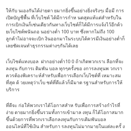
ให้กับ นเองกันได้ง่ายดา ยมากยิ่งขึ้นอย่างยิ่งจริงๆเ มื่อมี การ
เปิดบัญชีพื้น ที่เว็บไซต์ ได้มีการกำห นดสุดแท้แต่สำหรับใน
การเบิกเงินก็เช่นเดียวกันทางเว็บไซต์ก็ได้มีการแจ้งไว้อีกด้ว
ยเว็บไซต์พนันถอ นอย่างต่ำ 100 บาท ซึ่งหากไม่ถึง 100
ลูกค้าไม่อาจจะเบิก งินออกมาในระบบได้ควรมีเงินอย่างต่ำก็
เลยชัดเจนทำธุรกรรมต่างๆกันได้เลย
เว็บไซต์แทงบอล ฝากอย่างต่ำ10 0 ถ้าเกิดพวกเราเ ลือกที่จะ
ลงทุน กับการเ ดิมพัน บอล ทุกๆครั้งขอ งการลงทุนพ วกเรา
ควรต้องพิเคราะห์สำหรับเพื่อการเลือกเว็บไซต์ที่ เหมาะสม
ที่สุด ด้ วยเหตุว่าเว็บ ซต์ที่ดีแล้วก็มีมาต รฐานสำหรับการให้
บริการ
ที่ดีจะ ก่อให้พวกเราได้โอกาสสำห รับเพื่อการสร้างกำไรที่
ง่าย ดายมากยิ่งขึ้นรวมทั้งการเข้ามาล งทุน ก็ได้โอกาสมาก
ขึ้นด้วยการที่พวกเราเลือกลงทุนกับการเดิมพันบอล
ออนไลน์ที่ใช้เงิน สำหรับกา รลงทุนไม่มากมายในแต่ละครั้ ง