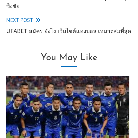
more
ชิงชัย
articles
NEXT POST
UFABET สมัคร ยังไง เว็บไซต์แทงบอล เหมาะสมที่สุด
You May Like