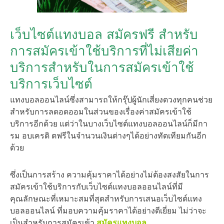
เว็บไซต์แทงบอล สมัครฟรี สำหรับ
การสมัครเข้าใช้บริการที่ไม่เสียค่า
บริการสำหรับในการสมัครเข้าใช้
บริการเว็บไซต์
แทงบอลออนไลน์ซึ่งสามารถให้กรุ๊ปผู้นักเสี่ยงดวงทุกคนช่วย
สำหรับการลดอดออมในส่วนของเรื่องค่าสมัครเข้าใช้
บริการอีกด้วย แต่ว่าในบางเว็บไซต์แทงบอลออนไลน์ก็มีกา
รม อบเครดิ ตฟรีในจำนวนเงินต่างๆได้อย่างทัดเทียมกันอีก
ด้วย
ซึ่งเป็นการสร้าง ความคุ้มราคาได้อย่างไม่ต้องสงสัยในการ
สมัครเข้าใช้บริการกับเว็บไซต์แทงบอลออนไลน์ที่มี
คุณลักษณะที่เหมาะสมที่สุดสำหรับการเสนอเว็บไซต์แทง
บอลออนไลน์ ที่มอบความคุ้มราคาได้อย่างดีเยี่ยม ไม่ว่าจะ
เป็นสำหรับการสมัครเข้า
สมัครแทงบอล