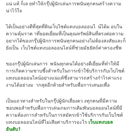
แน่ แท้ ก็เล ยทำให้กรุ๊ปผู้นักเล่นการพนันทุกคนสร้างความ
น่าไว้ใจ
ได้เป็นอย่างดีที่สุดที่ดินเว็บไซต์แทงบอลออนไ น์ได้ม อบใน
ความคุ้มราค าที่ยอดเยี่ยมที่เป็นคุณทรัพย์สินที่ตรงต่อความ
อยากได้ของกรุ๊ปผู้นักการพนันทุกคนอย่างไม่ต้องสงสัยและก็
ยังเป็น เว็บไซต์แทงบอลออนไลน์ที่ช่วยมัธยัสถ์ค่าครองชีพ
ของกรุ๊ปผู้นักเล่นการ พนันทุกคนได้อย่างดีเยี่ยมที่ทำให้มี
การเกิดความซาบซึ้งสำหรับในการเข้าใช้บริการกับเว็บไซต์
แทงบอลออนไลน์อย่างแน่แท้ซึ่งสามารถสร้างกำไรค่าแรง
งานได้อย่างม ากสุดอีกด้วยสำหรับเพื่อการเสนอเพื่อ
เป็นแถวทางสำหรับในกรุ๊ปผู้นักเสี่ยงดว งทุกคนที่มีความ
ชอบพอสำหรับเพื่อการเล่นเกมการเดิมพันบอลออนไลน์ที่มี
ความต้องการสำหรับในการสมัครเข้าใช้บริการกับเว็บไซต์
แทงบอลออนไลน์ที่ไม่เสียค่าบริการอะไร
เว็บแทงบอล
อันดับ1