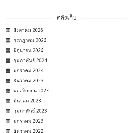
คลังเก็บ
สิงหาคม 2026
กรกฎาคม 2026
มิถุนายน 2026
กุมภาพันธ์ 2024
มกราคม 2024
ธันวาคม 2023
พฤศจิกายน 2023
มีนาคม 2023
กุมภาพันธ์ 2023
มกราคม 2023
ธันวาคม 2022