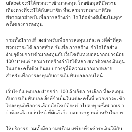
ufabet จะมีให้พวกเราเข้ามาลงทุน โดยข้อมูลที่มีความ
เที่ยงตรงที่จะมีให้กับสมาชิก ที่จะสามารถเอามาพินิจ
พิจารณาสำหรับเพื่อการสร้างกำ ไร ได้อย่างดีเยี่ยมในทุกๆ
ครั้งของการลงทุน
รวมทั้งมีการเสี่ ยงสำหรับเพื่อการลงทุนแต่ละค งที่ต่ำที่สุด
พวกเราจะได้ อกาสสำห รับเพื่อ การสร้าง กำไรได้อย่าง
ง่ายๆด้วยการเข้ามาลงทุนกับเว็บไซต์แทงบอลฝากอย่างน้อย
100 บาทแต่ าสามารถสร้างกำไรได้หลา ยเท่าตัวของเงินทุน
ในแต่ละครั้งด้วยต้นแบบต่างๆที่มีความมากมายหลาย
สำหรับเพื่อการลงทุนกับการเดิมพันบอลออนไลน์
เว็บไซต์แ ทงบอล ฝากอย่า 100 ถ้าเกิดก ารเลือก ที่จะลงทุน
กับการเดิมพันบอล สิ่งที่จำเป็นในแต่ละครั้งที่ พวกเราจะเ ข้า
ไปลงทุนก็คือการเลือกเว็บไซต์ที่จะเข้าไปลงทุ นซึ่งพ วกเร า
จำต้องเลือ กเว็บไซต์ ที่ดีแล้วก็ตา มมาตรฐานสำหรับในการ
ให้บริการร วมทั้งมีคว ามพร้อม เพรียงที่จะชำระเงินให้กับ