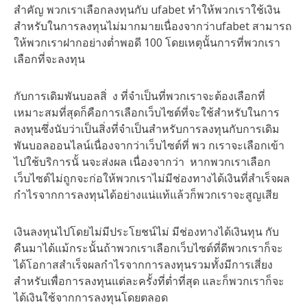
สำคัญ พวกเราเลือกลงทุนกับ ufabet ทำให้พวกเราใช้เงิน
สำหรับในการลงทุนไม่มากมายเนื่องจากว่าufabet สามารถ
ให้พวกเราฝากอย่างต่ำพอดี 100 โดยเหตุนั้นการที่พวกเรา
เลือกที่จะลงทุน
กับการเดิมพันบอลสิ่ ง ที่จำเป็นที่พวกเราจะต้องเลือกที่
เหมาะสมที่สุดก็คือการเลือกเว็บไซต์ที่จะใช้สำหรับในการ
ลงทุนซึ่งนับว่าเป็นสิ่งที่จำเป็นสำหรับการลงทุนกับการเดิม
พันบอลออนไลน์เนื่องจากว่าเว็บไซต์ที่ พว กเราจะเลือกเข้า
ไปใช้บริการนั้ นจะส่งผล เนื่องจากว่า หากพวกเราเลือก
เว็บไซต์ไม่ถูกจะก่อให้พวกเราไม่มีช่องทางได้เงินที่สำเร็จผล
กำไรจากการลงทุนได้อย่างแน่แท้แล้วก็พวกเราจะสูญเสีย
เงินลงทุนไปโดยไม่มีประโยชน์ไม่ มีช่องทางได้เงินทุน กับ
คืนมาได้แม้กระนั้นถ้าพวกเราเลือกเว็บไซต์ที่ดีพวกเราก็จะ
ได้โอกาสสำเร็จผลกำไรจากการลงทุนรวมทั้งมีการเสี่ยง
สำหรับเพื่อการลงทุนแต่ละครั้งที่ต่ำที่สุด และก็พวกเราก็จะ
ได้เงินใช้จากการลงทุนโดยตลอด