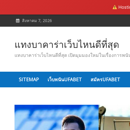
Hostin
Skip
สิงหาคม 7, 2026
to
content
แทงบาคาร่าเว็บไหนดีที่สุด
แทงบาคาร่าเว็บไหนดีที่สุด เปิดมุมมองใหม่ในเรื่องการพนั
SITEMAP
เว็บพนันUFABET
สมัครUFABET