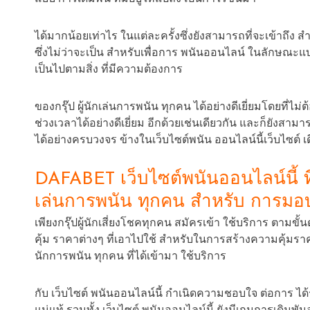
ได้มากน้อยเท่าไร ในแต่ละครั้งซึ่งยังสามารถที่จะเข้าถึง
ซึ่งไม่ว่าจะเป็น สำหรับเพื่อการ พนันออนไลน์ ในลักษณะแบบ
เป็นไปตามสิ่ง ที่มีความต้องการ
ของกรุ๊ป ผู้นักเล่นการพนัน ทุกคน ได้อย่างดีเยี่ยมโดยที่ไม
ช่วงเวลาได้อย่างดีเยี่ยม อีกด้วยเช่นเดียวกัน และก็ยังสา
ได้อย่างครบวงจร ข้างในเว็บไซต์พนัน ออนไลน์นี้เว็บไซต์ เ
DAFABET เว็บไซต์พนันออนไลน์นี้ ที่
เล่นการพนัน ทุกคน สำหรับ การมอ
เพียงกรุ๊ปผู้นักเสี่ยงโชคทุกคน สมัครเข้า ใช้บริการ ตามขั้น
คุ้ม ราคาต่างๆ ที่เอาไปใช้ สำหรับในการสร้างความคุ้มราคา ใ
นักการพนัน ทุกคน ที่ได้เข้ามา ใช้บริการ
กับ เว็บไซต์ พนันออนไลน์นี้ กำเนิดความชอบใจ ต่อการ ได้รับ
แน่แท้ รวมทั้ง เว็บไซต์ พนันออนไลน์นี้ ยังมีเกมการเดิมพันอ