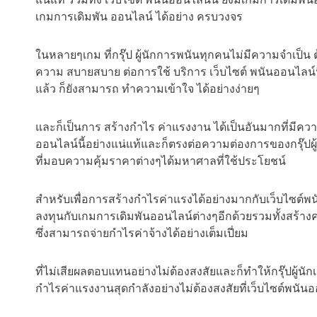
เกมการเดิมพัน ออนไลน์ ได้อย่าง ครบวงจร
ในหลายๆเกม ที่กรุ๊ป ผู้นักการพนันทุกคนไม่มีความจำเป็น ต
ความ สบายสบาย ต่อการใช้ บริการ เว็บไซต์ พนันออนไลน์นี้ ร
แล้ว ก็ยังสามารถ ทำความเข้าใจ ได้อย่างง่ายๆ
และก็เป็นการ สร้างกำไร ค่าแรงงาน ได้เป็นอันมากที่มีความค
ออนไลน์นี้อย่างแน่แท้และก็ตรงต่อความต่องการของกรุ๊ปผู้
ที่มอบความคุ้มราคาต่างๆได้มหาศาลที่ใช้ประโยชน์
สำหรับเพื่อการสร้างกำไรค่าแรงได้อย่างมากกับเว็บไซต์พน
ลงทุนกับเกมการเดิมพันออนไลน์ต่างๆอีกด้วยรวมทั้งสร้า
ซึ่งสามารถจ่ายกำไรค่าจ้างได้อย่างเต็มเปี่ยม
ที่ไม่เสียผลตอบแทนอย่างไม่ต้องสงสัยและก็ทำให้กรุ๊ปผู้น
กำไรค่าแรงงานสุดกำลังอย่างไม่ต้องสงสัยที่เว็บไซต์พนันออน