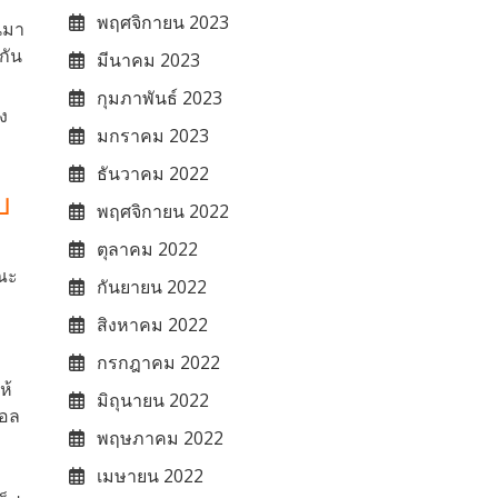
พฤศจิกายน 2023
้นมา
กัน
มีนาคม 2023
กุมภาพันธ์ 2023
ง
มกราคม 2023
ธันวาคม 2022
บ
พฤศจิกายน 2022
ตุลาคม 2022
ษณะ
กันยายน 2022
สิงหาคม 2022
กรกฎาคม 2022
ห้
มิถุนายน 2022
บอล
พฤษภาคม 2022
เมษายน 2022