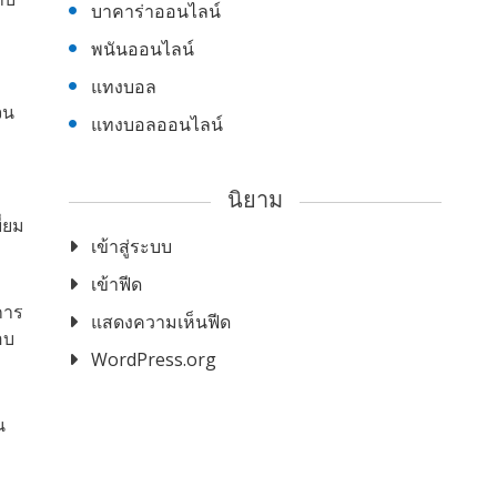
บาคาร่าออนไลน์
พนันออนไลน์
แทงบอล
จน
แทงบอลออนไลน์
นิยาม
่ยม
เข้าสู่ระบบ
เข้าฟีด
การ
แสดงความเห็นฟีด
อบ
WordPress.org
น