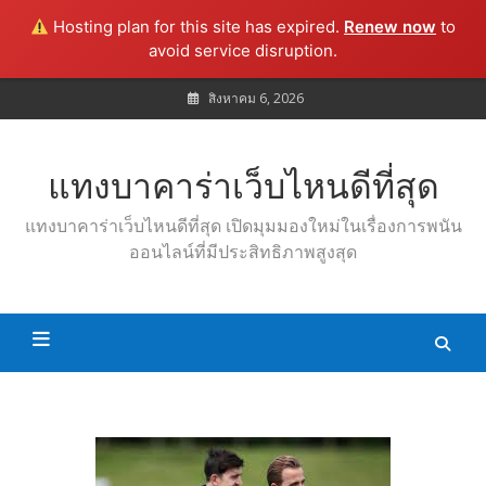
Hosting plan for this site has expired.
Renew now
to
avoid service disruption.
Skip
สิงหาคม 6, 2026
to
content
แทงบาคาร่าเว็บไหนดีที่สุด
แทงบาคาร่าเว็บไหนดีที่สุด เปิดมุมมองใหม่ในเรื่องการพนัน
ออนไลน์ที่มีประสิทธิภาพสูงสุด