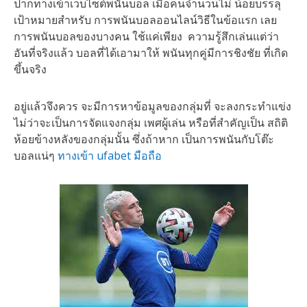
ปากทางเข้าเว็บไซต์พนันบอล เมื่อคนจำนวนไม่ น้อยบรรลุ
เป้าหมายสำหรับ การพนันบอลออนไลน์วิธีในข้อแรก เลย
การพนันบอลของบางคน ใช้แค่เพียง ความรู้สึกเล่นแต่ว่า
อันที่จริงแล้ว บอลที่ได้เอามาให้ พนันทุกคู่มีการชิงชัย ที่เกิด
ขึ้นจริง
อยู่แล้วจึงควร จะมีการหาข้อมูลของกลุ่มที่ จะลงกระทำแข่ง
ไม่ว่าจะเป็นการจัดแจงกลุ่ม เพศผู้เล่น หรือที่สำคัญเป็น สถิติ
ห้อยข้างหลังของกลุ่มนั้น ซึ่งถ้าหาก เป็นการพนันกับโต๊ะ
บอลแน่ๆ
ทางเข้า ufabet มือถือ