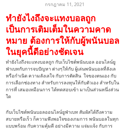
กรกฎาคม 11, 2021
ทำยังไงถึงจะแทงบอลถูก
เป็นการเติมเต็มในความคาด
หมาย ต้องการให้กับผู้พนันบอล
ในยุคนี้ดีอย่างชัดเจน
ทำยังไงถึงจะแทงบอลถูก กับเว็บไซต์พนันบอล ออนไลน์ยู
ฟ่าเบทกับการจบปัญหา ต่างๆให้กับ ผู้เล่นพนันบอลที่ลังเล
หรือกำเนิด ความลังเลใจ กับการตัดสิน ใจของตนเอง กับ
การเลือกช่องทาง สำหรับการลงทุนให้กับตัวเอง สำหรับใน
การที่ เสมอเหมือนการ ได้ทดสอบเข้า มาเป็นส่วนหนึ่งส่วน
ใด
กับเว็บไซต์พนันบอลออนไลน์ยูฟ่าเบท สัมผัสได้ถึงความ
สบายหรือเร็ว ก็ความพึงพอใจของเกมการ พนันบอลในทุก
แบบพร้อม กับความคุ้มดี อย่างมีความ แจ่มแจ้ง กับการ