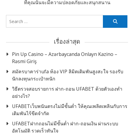
ที่คุณนั้นจะมีความปลอดภัยและสนุกสนาน
Search
for:
เรื่องล่าสุด
Pin Up Casino – Azərbaycanda Onlayn Kazino –
Rəsmi Giriş
สมัครบาคาร่าufa ห้อง VIP ลิมิตเดิมพันสูงสะใจ รองรับ
นักลงทุนกระเป๋าหนัก
วิธีตรวจสอบรายการ ฝาก-ถอน UFABET ด้วยตัวเองทำ
อย่างไร?
UFABETเว็บพนันตรงไม่มีขั้นต่ำ ให้คุณเพลิดเพลินกับการ
เดิมพันไร้ขีดจำกัด
UFABETฝากถอนไม่มีขั้นต่ำ ฝาก-ถอนเงิน ผ่านระบบ
อัตโนมัติ รวดเร็วทันใจ