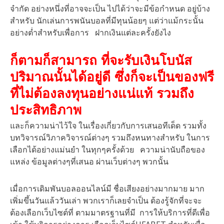
จำกัด อย่างหนึ่งที่อาจจะเป็น ไปได้ว่าจะมีข้อกำหนด อยู่บ้าง
สำหรับ นักเล่นการพนันบอลที่มีทุนน้อยๆ แต่ว่าแม้กระนั้น
อย่างต่ำสำหรับเพื่อการ ฝากเงินแต่ละครั้งยังไง
ก็ตามก็สามารถ ที่จะรับเงินโบนัส
ปริมาณนั้นได้อยู่ดี ซึ่งก็จะเป็นของฟรี
ที่ไม่ต้องลงทุนอย่างแน่แท้ รวมถึง
ประสิทธิภาพ
และก็ความน่าไว้ใจ ในเรื่องเกี่ยวกับการเสนอทีเด็ด รวมทั้ง
บทวิจารณ์วิภาควิจารณ์ต่างๆ รวมถึงหนทางสำหรับ ในการ
เลือกได้อย่างแม่นยำ ในทุกๆครั้งด้วย ความน่านับถือของ
แหล่ง ข้อมูลต่างๆที่เสนอ ผ่านเว็บต่างๆ พวกนั้น
เมื่อการเดิมพันบอลออนไลน์มี ชื่อเสียงอย่างมากมาย มาก
เพิ่มขึ้นวันแล้ววันเล่า พวกเราก็เลยจำเป็น ต้องรู้จักที่จะจะ
ต้องเลือกเว็บไซต์ที่ ตามมาตรฐานที่มี การให้บริการที่ดีเพื่อ