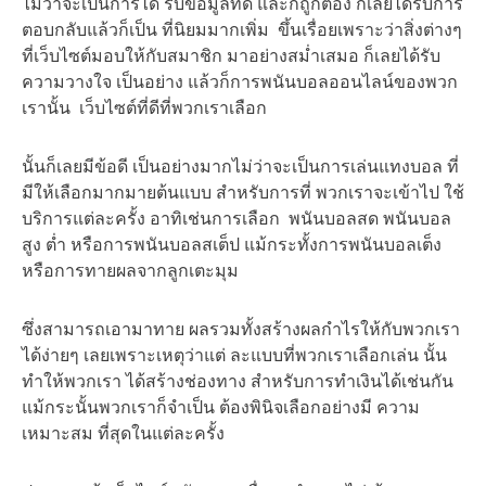
ไม่ว่าจะเป็นการได้ รับข้อมูลที่ดี และก็ถูกต้อง ก็เลยได้รับการ
ตอบกลับแล้วก็เป็น ที่นิยมมากเพิ่ม ขึ้นเรื่อยเพราะว่าสิ่งต่างๆ
ที่เว็บไซต์มอบให้กับสมาชิก มาอย่างสม่ำเสมอ ก็เลยได้รับ
ความวางใจ เป็นอย่าง แล้วก็การพนันบอลออนไลน์ของพวก
เรานั้น เว็บไซต์ที่ดีที่พวกเราเลือก
นั้นก็เลยมีข้อดี เป็นอย่างมากไม่ว่าจะเป็นการเล่นแทงบอล ที่
มีให้เลือกมากมายต้นแบบ สำหรับการที่ พวกเราจะเข้าไป ใช้
บริการแต่ละครั้ง อาทิเช่นการเลือก พนันบอลสด พนันบอล
สูง ต่ำ หรือการพนันบอลสเต็ป แม้กระทั้งการพนันบอลเต็ง
หรือการทายผลจากลูกเตะมุม
ซึ่งสามารถเอามาทาย ผลรวมทั้งสร้างผลกำไรให้กับพวกเรา
ได้ง่ายๆ เลยเพราะเหตุว่าแต่ ละแบบที่พวกเราเลือกเล่น นั้น
ทำให้พวกเรา ได้สร้างช่องทาง สำหรับการทำเงินได้เช่นกัน
แม้กระนั้นพวกเราก็จำเป็น ต้องพินิจเลือกอย่างมี ความ
เหมาะสม ที่สุดในแต่ละครั้ง