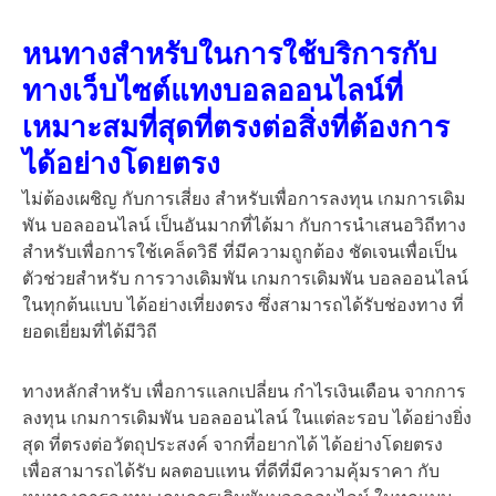
หนทางสำหรับในการใช้บริการกับ
ทางเว็บไซต์แทงบอลออนไลน์ที่
เหมาะสมที่สุดที่ตรงต่อสิ่งที่ต้องการ
ได้อย่างโดยตรง
ไม่ต้องเผชิญ กับการเสี่ยง สำหรับเพื่อการลงทุน เกมการเดิม
พัน บอลออนไลน์ เป็นอันมากที่ได้มา กับการนำเสนอวิถีทาง
สำหรับเพื่อการใช้เคล็ดวิธี ที่มีความถูกต้อง ชัดเจนเพื่อเป็น
ตัวช่วยสำหรับ การวางเดิมพัน เกมการเดิมพัน บอลออนไลน์
ในทุกต้นแบบ ได้อย่างเที่ยงตรง ซึ่งสามารถได้รับช่องทาง ที่
ยอดเยี่ยมที่ได้มีวิถี
ทางหลักสำหรับ เพื่อการแลกเปลี่ยน กำไรเงินเดือน จากการ
ลงทุน เกมการเดิมพัน บอลออนไลน์ ในแต่ละรอบ ได้อย่างยิ่ง
สุด ที่ตรงต่อวัตถุประสงค์ จากที่อยากได้ ได้อย่างโดยตรง
เพื่อสามารถได้รับ ผลตอบแทน ที่ดีที่มีความคุ้มราคา กับ