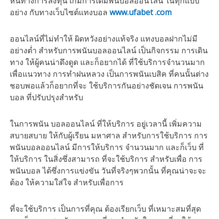
หนทางการลงทุน เกมการเดิมพันบอลออนไลน์ ในทุกแบบ
อย่าง กับทางเว็บไซต์แทงบอล
www.ufabet .com
ออนไลน์ที่ไม่ทำให้ ผิดหวังอย่างแท้จริง แทง​บอล​ฝาก​ไม่มี​
อย่างต่ำ​ สำหรับการพนันบอลออนไลน์ เป็นกิจกรรม การเดิน
ทาง ให้ผู้คนน่าดึงดูด และก็อยากได้ ที่ใช้บริการจำนวนมาก
เพื่อแนวทาง การทำฝนหลวง เป็นการพนันเบสิค ที่คนนั้นต่าง
ชอบพอแล้วก็อยากที่จะ ใช้บริการกันอย่างชัดเจน การพนัน
บอล ที่ปรับปรุงสำหรับ
ในการพนัน บอลออนไลน์ ที่ให้บริการ อยู่เวลานี้ เพิ่มความ
สบายสบาย ให้กับผู้เรียน มหาศาล สำหรับการใช้บริการ การ
พนันบอลออนไลน์ มีการให้บริการ จำนวนมาก และก็เว็บ ที่
ให้บริการ ในสิ่งซึ่งสามารถ ที่จะใช้บริการ สำหรับเพื่อ การ
พนันบอล ได้ซึ่งการแข่งขัน วันที่จริงๆพวกนั้น ที่คุณน่าจะจะ
ต้อง ให้ความใส่ใจ สำหรับเพื่อการ
ที่จะใช้บริการ เป็นการที่คุณ ต้องเรียกเว็บ ที่เหมาะสมที่สุด