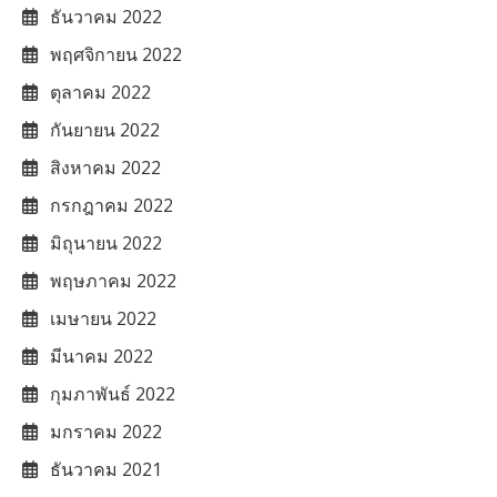
ธันวาคม 2022
พฤศจิกายน 2022
ตุลาคม 2022
กันยายน 2022
สิงหาคม 2022
กรกฎาคม 2022
มิถุนายน 2022
พฤษภาคม 2022
เมษายน 2022
มีนาคม 2022
กุมภาพันธ์ 2022
มกราคม 2022
ธันวาคม 2021