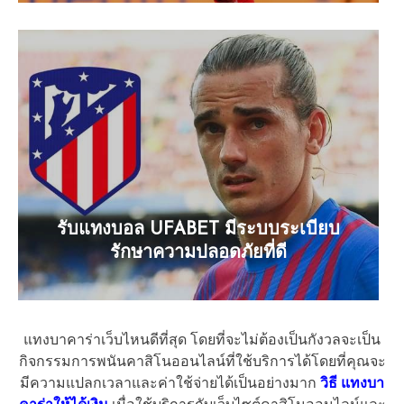
รับแทงบอล UFABET มีระบบระเบียบ
รักษาความปลอดภัยที่ดี
แทงบาคาร่าเว็บไหนดีที่สุด โดยที่จะไม่ต้องเป็นกังวลจะเป็น
กิจกรรมการพนันคาสิโนออนไลน์ที่ใช้บริการได้
โดยที่คุณจะ
มีความแปลกเวลาและค่าใช้จ่ายได้เป็นอย่างมาก
วิธี แทงบา