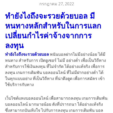
กรกฎาคม 27, 2022
ทำยังไงถึงจะรวยด้วยบอล มี
หนทางหลักสำหรับในการแลก
เปลี่ยนกำไรค่าจ้างจากการ
ลงทุน
ทำยังไงถึงจะรวยด้วยบอล
พนันบอลฝากไม่มีอย่างน้อย ได้มี
หนทาง สำหรับการ เปิดยูเซอร์ ไม่มี อย่างต่ำ เพื่อเป็นวิถีทาง
สำหรับการใช้เงินลงทุน ที่ไม่จำกัด ได้อย่างแท้จริง เพื่อการ
ลงทุน เกมการเดิมพัน บอลออนไลน์ ที่ไม่มีฝากอย่างต่ำ ได้
ในทุกแบบอย่าง ที่เป็นวิถีทาง ที่น่าดึงดูด เพื่อการสมัคร เข้า
ใช้บริการกับทาง
เว็บไซต์แทงบอลออนไลน์ เพื่อสามารถลงทุน เกมการเดิมพัน
บอลออนไลน์ มากมายน้อย ดังที่ปรารถนา ได้อย่างแท้จริง
ซึ่งสามารถบันเทิงใจ ไปกับการลงทุน เกมการเดิมพัน บอล