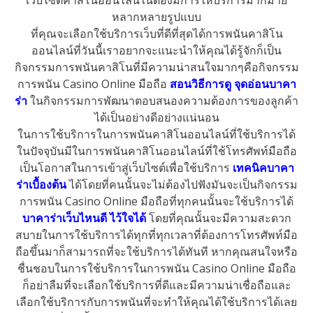
เว็บไซต์คาสิโนออนไลน์ในต้องมีการให้บริการมากมาย
หลากหลายรูปแบบ
ที่คุณจะเลือกใช้บริการเว็บที่ดีที่สุดได้
การพนันคาสิโน
ออนไลน์ที่วันนี้เราอยากจะแนะนำให้คุณได้รู้จักก็เป็น
กิจกรรมการพนันคาสิโนที่มีความน่าสนใจมากๆคือกิจกรรม
การพนัน Casino Online มือถือ
สอนวิธีการดู จุดอ่อนบาคา
ร่า
ในกิจกรรมการพัฒนาตอบสนองความต้องการของลูกค้า
ได้เป็นอย่างดีอย่างแน่นอน
ในการใช้บริการในการพนันคาสิโนออนไลน์ที่ใช้บริการได้
ในปัจจุบันมีในการพนันคาสิโนออนไลน์ที่ใช้โทรศัพท์มือถือ
เป็นโอกาสในการเข้าสู่เว็บไซต์เพื่อใช้บริการ
เทคนิคบาคา
ร่าเบื้องต้น
ได้โดยที่คนนั้นจะไม่ต้องไปฟังมันจะเป็นกิจกรรม
การพนัน Casino Online มือถือที่ทุกคนนั้นจะใช้บริการได้
บาคาร่าเว็บไหนดี ไว้ใจได้
โดยที่คุณนั้นจะมีความสะดวก
สบายในการใช้บริการได้ทุกที่ทุกเวลาที่ต้องการโทรศัพท์มือ
ถือขึ้นมาก็สามารถที่จะใช้บริการได้ทันที
หากคุณสนใจหรือ
ชื่นชอบในการใช้บริการในการพนัน Casino Online มือถือ
ก็อย่าลืมที่จะเลือกใช้บริการที่ดีและมีความน่าเชื่อถือและ
เลือกใช้บริการกับการพนันที่จะทำให้คุณได้ใช้บริการได้เลย