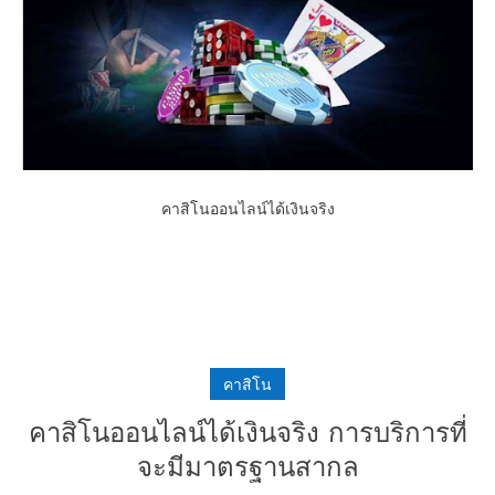
คาสิโนออนไลน์ได้เงินจริง
คาสิโน
คาสิโนออนไลน์ได้เงินจริง การบริการที่
จะมีมาตรฐานสากล