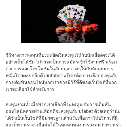
วิถีทางการลงทุนที่ประหยัดเงินลงทุนให้กับนักเสี่ยงดวงได้
อย่างเห็นได้ชัด ไม่ว่าจะเป็นการสมัครเข้าใช้งานฟรี พร้อม
ด้วยการแจกโปรโมชั่นในลักษณะต่างๆให้กับนักเล่นการ
พนันโดยตลอดอีกด้วยufabet ฟรีเครดิต การเลือกลงทุนกับ
การเดิมพันออนไลน์พวกเราควรมีวิธีที่ดีของเว็บไซต์ที่พวก
เราจะเลือกใช้สำหรับการ
ลงทุนรวมทั้งเมื่อพวกเราเลือกที่จะลงทุน กับการเดิมพัน
ออนไลน์หลายท่านเลือกที่จะลงทุนกับ ufabet ด้วยเหตุว่านับ
ได้ว่าเป็นเว็บไซต์ที่มีมาตรฐานสำหรับเพื่อการให้บริการที่ดี
และก็พวกเราจะเชื่อมั่นได้ในทุกหนของการลงทุนว่าพวกเรา