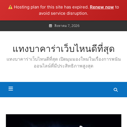
Hosting plan for this site has expired.
Renew now
to
avoid service disruption.
Skip
สิงหาคม 7, 2026
to
content
แทงบาคาร่าเว็บไหนดีที่สุด
แทงบาคาร่าเว็บไหนดีที่สุด เปิดมุมมองใหม่ในเรื่องการพนัน
ออนไลน์ที่มีประสิทธิภาพสูงสุด