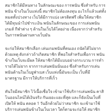
สมาชิกได้มีหนทาง ในลักษณะของ การพนัน ซึ่งสำหรับ การ
พนัน ข้างในเว็บแห่งนี้ สมาชิกไม่ต้องลงทุน อะไรก็แล้วแต่ทั้ง
หมดทั้งปวงทาง เว็บได้มีการแบ่ง เครดิตฟรี เพิ่มให้สมาชิก
ได้มีทุนนำไปชำระเงิน พนันในลักษณะของ การเล่นพนัน
เกมส์ กีฬาต่าง ๆ ด้านในเว็บได้โดยง่าย เนื่องจากว่าสำหรับ
ในการพนันผ่านทางเว็บมัน
จะก่อให้สมาชิกเลือก เล่นเกมพนันที่ตนเอง ถนัดได้ไม่ยาก
ด้วยเหตุ ดังกล่าวถ้าเกิดสมาชิก ที่พอใจสำหรับเพื่อการ พนัน
ข้างในเว็บจะมีผล ให้สมาชิกได้มีแบบอย่างกระบวน การทำ
รายได้ไม่ยาก จากการเล่นพนันนั่นเอง ซึ่งสำหรับการเล่น
พนันด้านในเว็บยูฟ่าเบส เว็บแห่งนี้มันจะเป็น เว็บที่มี
มาตรฐาน มีการให้บริการที่เร็ว
ทันใจมีสมาชิก ไว้เนื้อเชื่อใจ เข้ามาใช้บริการเล่นพนัน คาสิ
โนออนไลน์ได้เงินจริง กันเยอะแยะที่สุด และก็ยังเป็นเว็บที่
เปิดให้ พนัน ตลอด 1 วันอีกด้วยไม่ว่าสมาชิก จะเข้ามาใช้
บริการเล่นพนันข้างในเว็บเวลา ใดก็ตามจะก่อให้ สมาชิก