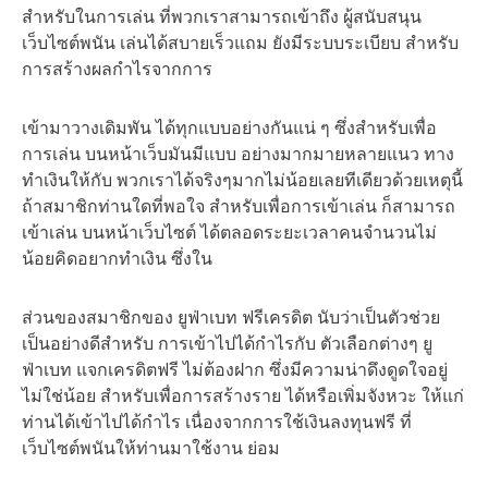
สำหรับในการเล่น ที่พวกเราสามารถเข้าถึง ผู้สนับสนุน
เว็บไซต์พนัน เล่นได้สบายเร็วแถม ยังมีระบบระเบียบ สำหรับ
การสร้างผลกำไรจากการ
เข้ามาวางเดิมพัน ได้ทุกแบบอย่างกันแน่ ๆ ซึ่งสำหรับเพื่อ
การเล่น บนหน้าเว็บมันมีแบบ อย่างมากมายหลายแนว ทาง
ทำเงินให้กับ พวกเราได้จริงๆมากไม่น้อยเลยทีเดียวด้วยเหตุนี้
ถ้าสมาชิกท่านใดที่พอใจ สำหรับเพื่อการเข้าเล่น ก็สามารถ
เข้าเล่น บนหน้าเว็บไซต์ ได้ตลอดระยะเวลาคนจำนวนไม่
น้อยคิดอยากทำเงิน ซึ่งใน
ส่วนของสมาชิกของ ยูฟ่าเบท ฟรีเครดิต นับว่าเป็นตัวช่วย
เป็นอย่างดีสำหรับ การเข้าไปได้กำไรกับ ตัวเลือกต่างๆ ยู
ฟ่าเบท แจกเครดิตฟรี ไม่ต้องฝาก ซึ่งมีความน่าดึงดูดใจอยู่
ไม่ใช่น้อย สำหรับเพื่อการสร้างราย ได้หรือเพิ่มจังหวะ ให้แก่
ท่านได้เข้าไปได้กำไร เนื่องจากการใช้เงินลงทุนฟรี ที่
เว็บไซต์พนันให้ท่านมาใช้งาน ย่อม