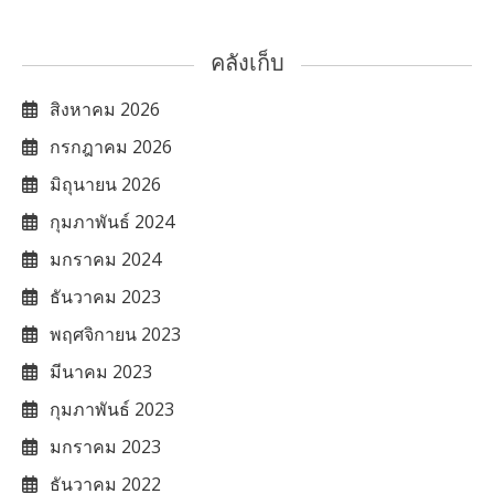
คลังเก็บ
สิงหาคม 2026
กรกฎาคม 2026
มิถุนายน 2026
กุมภาพันธ์ 2024
มกราคม 2024
ธันวาคม 2023
พฤศจิกายน 2023
มีนาคม 2023
กุมภาพันธ์ 2023
มกราคม 2023
ธันวาคม 2022