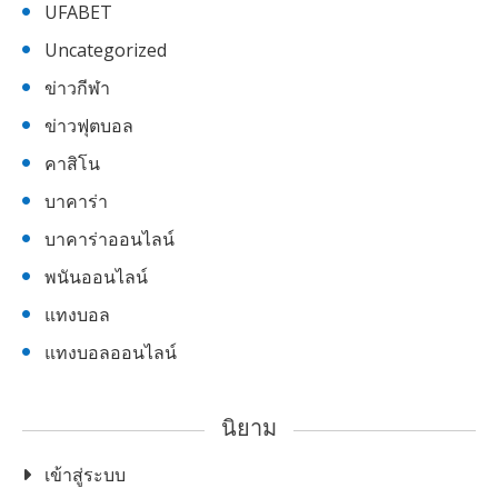
UFABET
Uncategorized
ข่าวกีฬา
ข่าวฟุตบอล
คาสิโน
บาคาร่า
บาคาร่าออนไลน์
พนันออนไลน์
แทงบอล
แทงบอลออนไลน์
นิยาม
เข้าสู่ระบบ