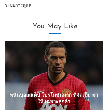
ระบบการดูแล
You May Like
พนันบอลสเต็ป โปรโมชั่นมาก ที่จัดเต็ม มา
ให้ เฉพาะลูกค้า