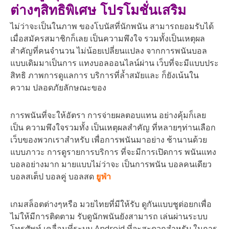
ต่างๆสิทธิพิเศษ โปรโมชั่นเสริม
ไม่ว่าจะเป็นในภาพ ของโบนัสที่นักพนัน สามารถยอมรับได้
เมื่อสมัครสมาชิกก็เลย เป็นความพึงใจ รวมทั้งเป็นเหตุผล
สำคัญที่คนจำนวน ไม่น้อยเปลี่ยนแปลง จากการพนันบอล
แบบเดิมมาเป็นการ แทงบอลออนไลน์ผ่าน เว็บที่จะมีแบบประ
สิทธิ ภาพการดูแลการ บริการที่ล้ำสมัยและ ก็ยังเน้นใน
ความ ปลอดภัยลักษณะของ
การพนันที่จะให้อัตรา การจ่ายผลตอบแทน อย่างคุ้มก็เลย
เป็น ความพึงใจรวมทั้ง เป็นเหตุผลสำคัญ ที่หลายๆท่านเลือก
เว็บของพวกเราสำหรับ เพื่อการพนันมาอย่าง ช้านานด้วย
แบบภาวะ การดูรายการบริการ ที่จะมีการเปิดการ พนันแทง
บอลอย่างมาก มายแบบไม่ว่าจะ เป็นการพนัน บอลคนเดียว
บอลสเต็ป บอลคู่ บอลสด
ยูฟ่า
เกมสล็อตต่างๆหรือ มวยไทยที่มีให้รับ ดูกันแบบชูต่อยกเพื่อ
ไม่ให้มีการติดตาม รับดูนักพนันยังสามารถ เล่นผ่านระบบ
โทรศัพท์ เคลื่อนที่ระบบ Android ที่จะสะดวกสำหรับ ในการ