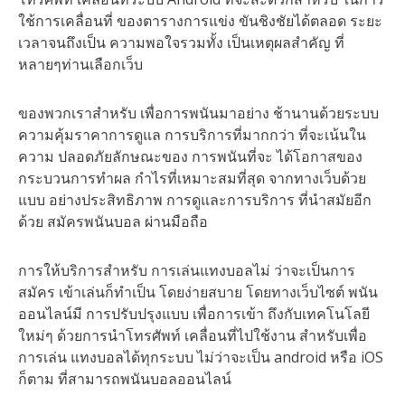
ใช้การเคลื่อนที่ ของตารางการแข่ง ขันชิงชัยได้ตลอด ระยะ
เวลาจนถึงเป็น ความพอใจรวมทั้ง เป็นเหตุผลสำคัญ ที่
หลายๆท่านเลือกเว็บ
ของพวกเราสำหรับ เพื่อการพนันมาอย่าง ช้านานด้วยระบบ
ความคุ้มราคาการดูแล การบริการที่มากกว่า ที่จะเน้นใน
ความ ปลอดภัยลักษณะของ การพนันที่จะ ได้โอกาสของ
กระบวนการทำผล กำไรที่เหมาะสมที่สุด จากทางเว็บด้วย
แบบ อย่างประสิทธิภาพ การดูและการบริการ ที่นำสมัยอีก
ด้วย สมัครพนันบอล ผ่านมือถือ
การให้บริการสำหรับ การเล่นแทงบอลไม่ ว่าจะเป็นการ
สมัคร เข้าเล่นก็ทำเป็น โดยง่ายสบาย โดยทางเว็บไซต์ พนัน
ออนไลน์มี การปรับปรุงแบบ เพื่อการเข้า ถึงกับเทคโนโลยี
ใหม่ๆ ด้วยการนำโทรศัพท์ เคลื่อนที่ไปใช้งาน สำหรับเพื่อ
การเล่น แทงบอลได้ทุกระบบ ไม่ว่าจะเป็น android หรือ iOS
ก็ตาม ที่สามารถพนันบอลออนไลน์