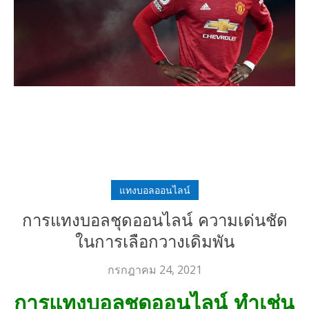
แทงบอลออนไลน์
การแทงบอลชุดออนไลน์ ความเด่นชัด
ในการเลือกวางเดิมพัน
กรกฎาคม 24, 2021
การแทงบอลชุดออนไลน์ ทำเช่น