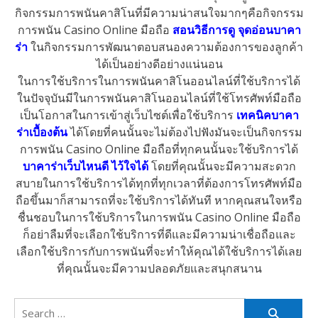
กิจกรรมการพนันคาสิโนที่มีความน่าสนใจมากๆคือกิจกรรม
การพนัน Casino Online มือถือ
สอนวิธีการดู จุดอ่อนบาคา
ร่า
ในกิจกรรมการพัฒนาตอบสนองความต้องการของลูกค้า
ได้เป็นอย่างดีอย่างแน่นอน
ในการใช้บริการในการพนันคาสิโนออนไลน์ที่ใช้บริการได้
ในปัจจุบันมีในการพนันคาสิโนออนไลน์ที่ใช้โทรศัพท์มือถือ
เป็นโอกาสในการเข้าสู่เว็บไซต์เพื่อใช้บริการ
เทคนิคบาคา
ร่าเบื้องต้น
ได้โดยที่คนนั้นจะไม่ต้องไปฟังมันจะเป็นกิจกรรม
การพนัน Casino Online มือถือที่ทุกคนนั้นจะใช้บริการได้
บาคาร่าเว็บไหนดี ไว้ใจได้
โดยที่คุณนั้นจะมีความสะดวก
สบายในการใช้บริการได้ทุกที่ทุกเวลาที่ต้องการโทรศัพท์มือ
ถือขึ้นมาก็สามารถที่จะใช้บริการได้ทันที
หากคุณสนใจหรือ
ชื่นชอบในการใช้บริการในการพนัน Casino Online มือถือ
ก็อย่าลืมที่จะเลือกใช้บริการที่ดีและมีความน่าเชื่อถือและ
เลือกใช้บริการกับการพนันที่จะทำให้คุณได้ใช้บริการได้เลย
ที่คุณนั้นจะมีความปลอดภัยและสนุกสนาน
Search