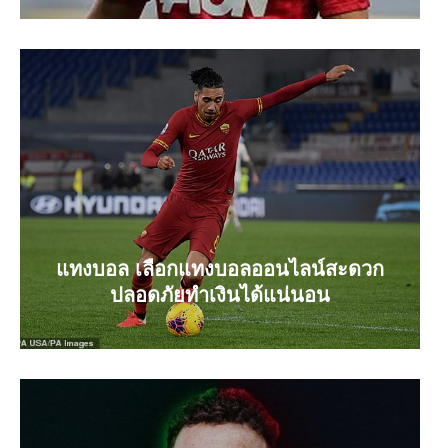
แทงบอล เลือกแทงบอลออนไลน์สะดวก
ปลอดภัยทำเงินได้แน่นอน