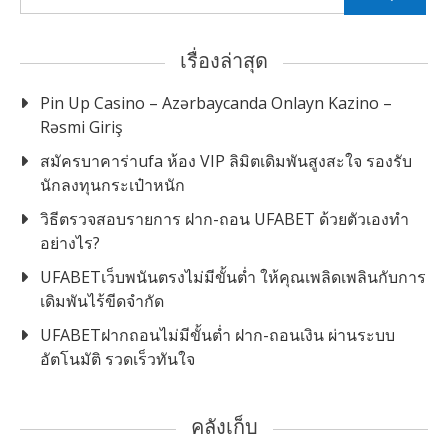
for:
เรื่องล่าสุด
Pin Up Casino – Azərbaycanda Onlayn Kazino –
Rəsmi Giriş
สมัครบาคาร่าufa ห้อง VIP ลิมิตเดิมพันสูงสะใจ รองรับ
นักลงทุนกระเป๋าหนัก
วิธีตรวจสอบรายการ ฝาก-ถอน UFABET ด้วยตัวเองทำ
อย่างไร?
UFABETเว็บพนันตรงไม่มีขั้นต่ำ ให้คุณเพลิดเพลินกับการ
เดิมพันไร้ขีดจำกัด
UFABETฝากถอนไม่มีขั้นต่ำ ฝาก-ถอนเงิน ผ่านระบบ
อัตโนมัติ รวดเร็วทันใจ
คลังเก็บ